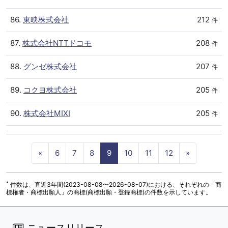
86.
東映株式会社
212
件
87.
株式会社NTTドコモ
208
件
88.
グンゼ株式会社
207
件
89.
コクヨ株式会社
205
件
90.
株式会社MIXI
205
件
P
N
«
6
7
8
9
10
11
12
»
r
e
e
x
*
件数は、直近3年間(2023-08-08〜2026-08-07)における、それぞれの「商
標権者・商標出願人」の商標(商標出願・登録商標)の件数を示しています。
v
t
i
o
ニュースリリース