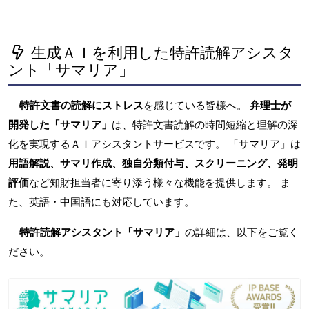
生成ＡＩを利用した特許読解アシスタ
ント「サマリア」
特許文書の読解にストレス
を感じている皆様へ。
弁理士が
開発した「サマリア」
は、特許文書読解の時間短縮と理解の深
化を実現するＡＩアシスタントサービスです。 「サマリア」は
用語解説、サマリ作成、独自分類付与、スクリーニング、発明
評価
など知財担当者に寄り添う様々な機能を提供します。 ま
た、英語・中国語にも対応しています。
特許読解アシスタント「サマリア」
の詳細は、以下をご覧く
ださい。