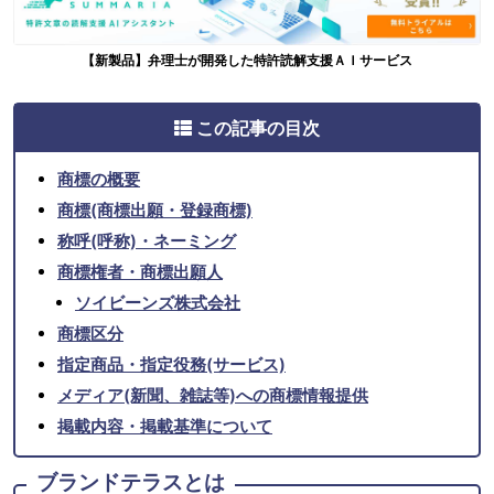
【新製品】弁理士が開発した特許読解支援ＡＩサービス
この記事の目次
商標の概要
商標(商標出願・登録商標)
称呼(呼称)・ネーミング
商標権者・商標出願人
ソイビーンズ株式会社
商標区分
指定商品・指定役務(サービス)
メディア(新聞、雑誌等)への商標情報提供
掲載内容・掲載基準について
ブランドテラスとは