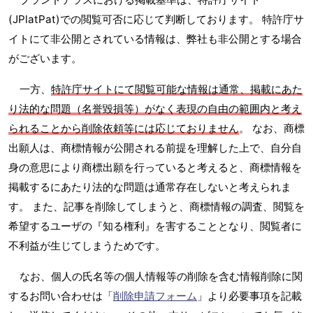
(JPlatPat)での閲覧可否に応じて判断しております。 特許庁サ
イトにて非公開とされている情報は、弊社も非公開とする場合
がございます。
一方、
特許庁サイトにて閲覧可能な情報は通常、掲載にあた
り法的な問題（名誉毀損等）がなく表現の自由の範囲内と考え
られることから削除依頼等には応じておりません
。 なお、商標
出願人は、商標情報が公開される前提を理解した上で、自分自
身の意思により商標出願を行っていると考えると、商標情報を
掲載するにあたり法的な問題は通常存在しないと考えられま
す。 また、記事を削除してしまうと、商標情報の調査、閲覧を
希望するユーザの『知る権利』を害することとなり、閲覧者に
不利益が生じてしまうためです。
なお、個人の氏名等の個人情報等の削除を含む情報削除に関
するお問い合わせは「
削除申請フォーム
」より必要事項を記載