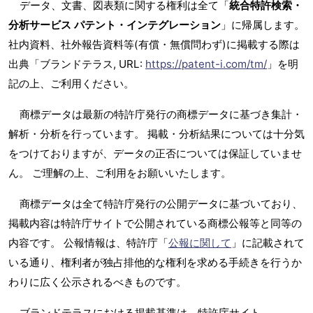
データ、文書、図表類に関する権利は全て「
統合特許検索・
分析サービス パテント・インテグレーション
」に帰属します。
社内資料、社外報告資料等(有償・無償問わず)に掲載する際は
出典「ブランドテラス, URL:
https://patent-i.com/tm/
」を明
記の上、ご利用ください。
商標データは最新の特許庁発行の商標データに基づき集計・
解析・分析を行っています。 掲載・分析結果については十分気
をつけておりますが、データの正否については保証していませ
ん。 ご理解の上、ご利用をお願いいたします。
商標データは全て特許庁発行の公開データに基づいており、
掲載内容は特許庁サイトで公開されている商標公報等と同等の
内容です。 公報情報は、特許庁「
公報に関して
」に記載されて
いる通り、権利者が独占排他的な権利を求める手続きを行うか
わりに広く公示されるべきものです。
ブランドテラスにおける掲載基準は、特許庁サイト