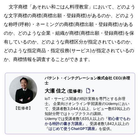
文字商標「あそれい和ごはん料理教室」において、どのよう
な文字商標の商標(商標出願・登録商標)があるのか、どのよう
な称呼(呼称)・ネーミングの商標(商標出願・登録商標)がある
のか、どのような企業・組織が商標(商標出願・登録商標)を保
有しているのか、どのような商標区分が指定されているのか、
どのような指定商品・指定役務(サービス)が指定されているの
か、商標情報を調査することができます。
パテント・インテグレーション株式会社 CEO/弁理
士
大瀬 佳之
(監修者)
IoT・サービス関連の特許実務を専門とする弁理
士。 企業向けオンライン学習講座のUdemyにおい
【監修者】
て、受講者数3,044人以上、レビュー数639以上の
知財分野ではトップクラスの講師。
Udemyでは受講者数1,635人以上の『
初心者でもわ
かる特許の書き方講座
』、受講者数1,842人以上の
『
はじめて使うChatGPT講座
』を提供。