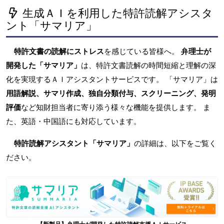
生成ＡＩを利用した特許読解アシスタ
ント「サマリア」
特許文書の読解にストレス
を感じている皆様へ。
弁理士が
開発した「サマリア」
は、特許文書読解の時間短縮と理解の深
化を実現するＡＩアシスタントサービスです。 「サマリア」は
用語解説、サマリ作成、独自分類付与、スクリーニング、発明
評価
など知財担当者に寄り添う様々な機能を提供します。 ま
た、英語・中国語にも対応しています。
特許読解アシスタント「サマリア」
の詳細は、以下をご覧く
ださい。