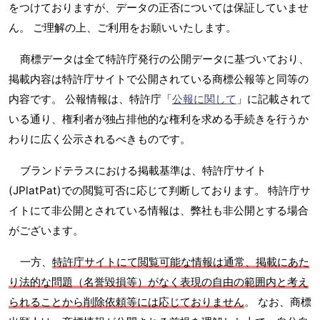
をつけておりますが、データの正否については保証していませ
ん。 ご理解の上、ご利用をお願いいたします。
商標データは全て特許庁発行の公開データに基づいており、
掲載内容は特許庁サイトで公開されている商標公報等と同等の
内容です。 公報情報は、特許庁「
公報に関して
」に記載されて
いる通り、権利者が独占排他的な権利を求める手続きを行うか
わりに広く公示されるべきものです。
ブランドテラスにおける掲載基準は、特許庁サイト
(JPlatPat)での閲覧可否に応じて判断しております。 特許庁サ
イトにて非公開とされている情報は、弊社も非公開とする場合
がございます。
一方、
特許庁サイトにて閲覧可能な情報は通常、掲載にあた
り法的な問題（名誉毀損等）がなく表現の自由の範囲内と考え
られることから削除依頼等には応じておりません
。 なお、商標