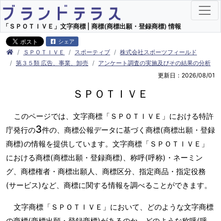
「ＳＰＯＴＩＶＥ」文字商標 | 商標(商標出願・登録商標) 情報
シェア
ＳＰＯＴＩＶＥ
スポーティブ
株式会社スポーツフィールド
第３５類 広告、事業、卸売
アンケート調査の実施及びその結果の分析
更新日：2026/08/01
ＳＰＯＴＩＶＥ
このページでは、文字商標「ＳＰＯＴＩＶＥ」における特許
3
庁発行の
件の、商標公報データに基づく商標(商標出願・登録
商標)の情報を提供しています。文字商標「ＳＰＯＴＩＶＥ」
における商標(商標出願・登録商標)、称呼(呼称)・ネーミン
グ、商標権者・商標出願人、商標区分、指定商品・指定役務
(サービス)など、商標に関する情報を調べることができます。
文字商標「ＳＰＯＴＩＶＥ」において、どのような文字商標
の商標(商標出願・登録商標)があるのか、どのような称呼(呼