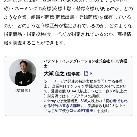
称)・ネーミングの商標(商標出願・登録商標)があるのか、どの
ような企業・組織が商標(商標出願・登録商標)を保有している
のか、どのような商標区分が指定されているのか、どのような
指定商品・指定役務(サービス)が指定されているのか、商標情
報を調査することができます。
パテント・インテグレーション株式会社 CEO/弁理
士
大瀬 佳之
(監修者)
IoT・サービス関連の特許実務を専門とする弁理
士。 企業向けオンライン学習講座のUdemyにおい
【監修者】
て、受講者数3,044人以上、レビュー数639以上の
知財分野ではトップクラスの講師。
Udemyでは受講者数1,635人以上の『
初心者でもわ
かる特許の書き方講座
』、受講者数1,842人以上の
『
はじめて使うChatGPT講座
』を提供。