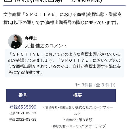
文字商標「ＳＰＯＴＩＶＥ」における商標(商標出願・登録商
標)は以下の通りです(商標出願番号の降順に並べています)。
弁理士
大瀬 佳之のコメント
「ＳＰＯＴＩＶＥ」においてどのような商標出願がされている
のか確認してみましょう。「ＳＰＯＴＩＶＥ」においてどのよ
うな商標出願がされているのかは、自社が商標出願する際に参
考になる情報です。
1〜3件目 (全 3 件中)
番号
概要
登録6535699
・
株式会社スポーツフィー
商標権者・商標出願人
2021-09-13
ルド
出願
2022-03-28
・
第３５類
登録
商標区分
・
スポーティブ
称呼(呼称)・ネーミング