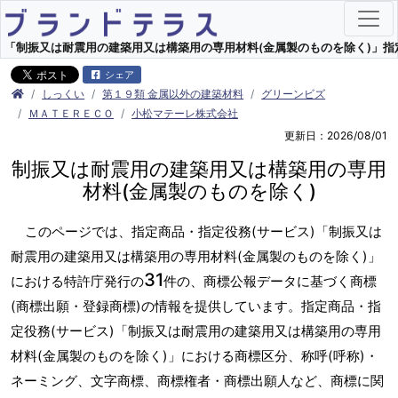
「制振又は耐震用の建築用又は構築用の専用材料(金属製のものを除く)」指定商
シェア
しっくい
第１９類 金属以外の建築材料
グリーンビズ
ＭＡＴＥＲＥＣＯ
小松マテーレ株式会社
更新日：2026/08/01
制振又は耐震用の建築用又は構築用の専用
材料(金属製のものを除く)
このページでは、指定商品・指定役務(サービス)「制振又は
耐震用の建築用又は構築用の専用材料(金属製のものを除く)」
31
における特許庁発行の
件の、商標公報データに基づく商標
(商標出願・登録商標)の情報を提供しています。指定商品・指
定役務(サービス)「制振又は耐震用の建築用又は構築用の専用
材料(金属製のものを除く)」における商標区分、称呼(呼称)・
ネーミング、文字商標、商標権者・商標出願人など、商標に関