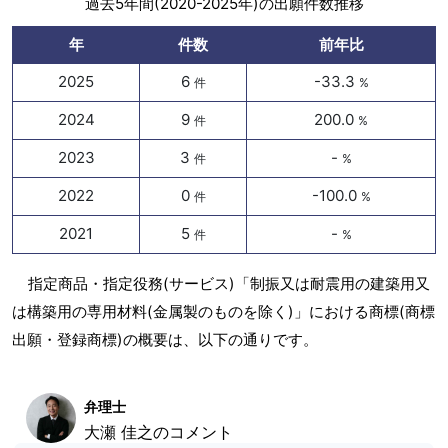
過去5年間(2020-2025年)の出願件数推移
年
件数
前年比
2025
6
-33.3
件
%
2024
9
200.0
件
%
2023
3
-
件
%
2022
0
-100.0
件
%
2021
5
-
件
%
指定商品・指定役務(サービス)「制振又は耐震用の建築用又
は構築用の専用材料(金属製のものを除く)」における商標(商標
出願・登録商標)の概要は、以下の通りです。
弁理士
大瀬 佳之のコメント