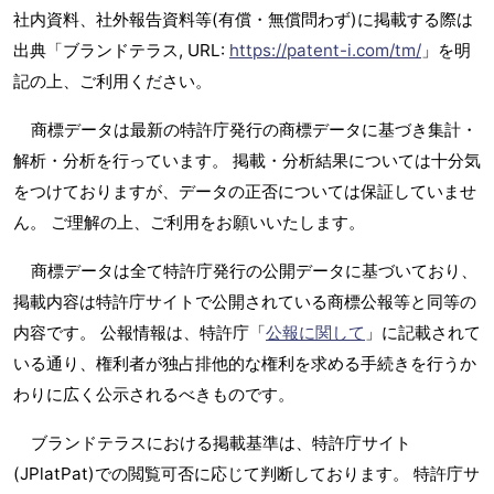
社内資料、社外報告資料等(有償・無償問わず)に掲載する際は
出典「ブランドテラス, URL:
https://patent-i.com/tm/
」を明
記の上、ご利用ください。
商標データは最新の特許庁発行の商標データに基づき集計・
解析・分析を行っています。 掲載・分析結果については十分気
をつけておりますが、データの正否については保証していませ
ん。 ご理解の上、ご利用をお願いいたします。
商標データは全て特許庁発行の公開データに基づいており、
掲載内容は特許庁サイトで公開されている商標公報等と同等の
内容です。 公報情報は、特許庁「
公報に関して
」に記載されて
いる通り、権利者が独占排他的な権利を求める手続きを行うか
わりに広く公示されるべきものです。
ブランドテラスにおける掲載基準は、特許庁サイト
(JPlatPat)での閲覧可否に応じて判断しております。 特許庁サ