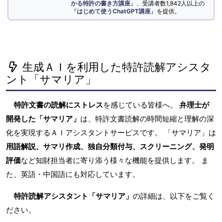
かる特許の書き方講座
』、受講者数1,842人以上の
『
はじめて使うChatGPT講座
』を提供。
生成ＡＩを利用した特許読解アシスタ
ント「サマリア」
特許文書の読解にストレス
を感じている皆様へ。
弁理士が
開発した「サマリア」
は、特許文書読解の時間短縮と理解の深
化を実現するＡＩアシスタントサービスです。 「サマリア」は
用語解説、サマリ作成、独自分類付与、スクリーニング、発明
評価
など知財担当者に寄り添う様々な機能を提供します。 ま
た、英語・中国語にも対応しています。
特許読解アシスタント「サマリア」
の詳細は、以下をご覧く
ださい。