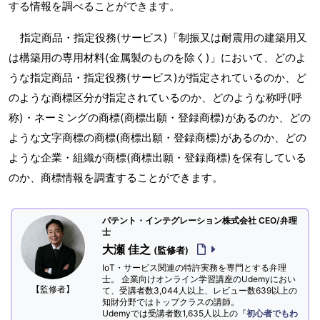
する情報を調べることができます。
指定商品・指定役務(サービス)「制振又は耐震用の建築用又
は構築用の専用材料(金属製のものを除く)」において、どのよ
うな指定商品・指定役務(サービス)が指定されているのか、ど
のような商標区分が指定されているのか、どのような称呼(呼
称)・ネーミングの商標(商標出願・登録商標)があるのか、どの
ような文字商標の商標(商標出願・登録商標)があるのか、どの
ような企業・組織が商標(商標出願・登録商標)を保有している
のか、商標情報を調査することができます。
パテント・インテグレーション株式会社 CEO/弁理
士
大瀬 佳之
(監修者)
IoT・サービス関連の特許実務を専門とする弁理
士。 企業向けオンライン学習講座のUdemyにおい
【監修者】
て、受講者数3,044人以上、レビュー数639以上の
知財分野ではトップクラスの講師。
Udemyでは受講者数1,635人以上の『
初心者でもわ