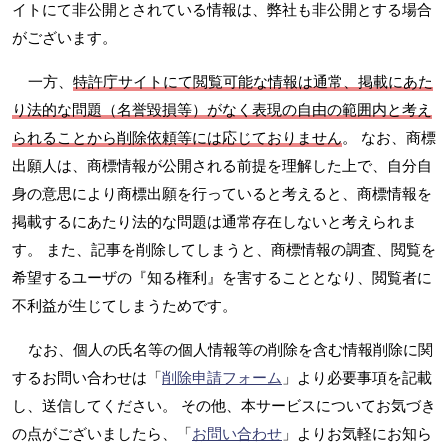
イトにて非公開とされている情報は、弊社も非公開とする場合
がございます。
一方、
特許庁サイトにて閲覧可能な情報は通常、掲載にあた
り法的な問題（名誉毀損等）がなく表現の自由の範囲内と考え
られることから削除依頼等には応じておりません
。 なお、商標
出願人は、商標情報が公開される前提を理解した上で、自分自
身の意思により商標出願を行っていると考えると、商標情報を
掲載するにあたり法的な問題は通常存在しないと考えられま
す。 また、記事を削除してしまうと、商標情報の調査、閲覧を
希望するユーザの『知る権利』を害することとなり、閲覧者に
不利益が生じてしまうためです。
なお、個人の氏名等の個人情報等の削除を含む情報削除に関
するお問い合わせは「
削除申請フォーム
」より必要事項を記載
し、送信してください。 その他、本サービスについてお気づき
の点がございましたら、「
お問い合わせ
」よりお気軽にお知ら