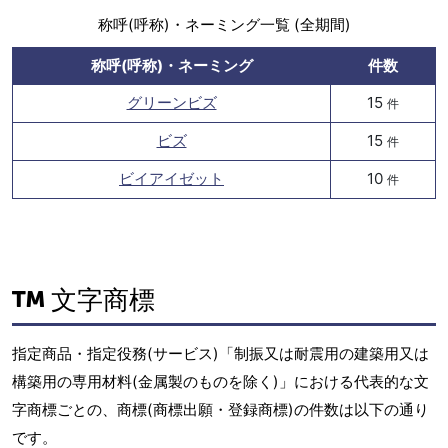
称呼(呼称)・ネーミング一覧 (全期間)
称呼(呼称)・ネーミング
件数
グリーンビズ
15
件
ビズ
15
件
ビイアイゼット
10
件
文字商標
指定商品・指定役務(サービス)「制振又は耐震用の建築用又は
構築用の専用材料(金属製のものを除く)」における代表的な文
字商標ごとの、商標(商標出願・登録商標)の件数は以下の通り
です。