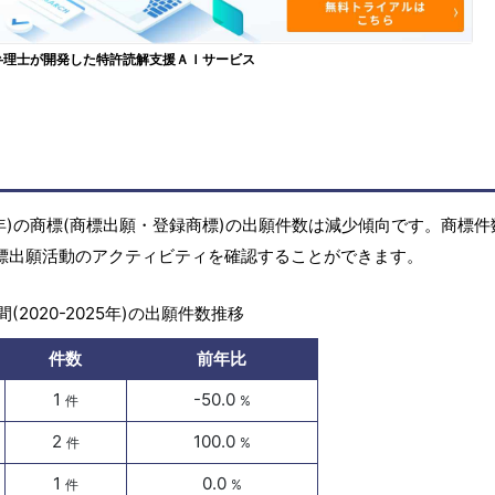
弁理士が開発した特許読解支援ＡＩサービス
25年)の商標(商標出願・登録商標)の出願件数は減少傾向です。商標
商標出願活動のアクティビティを確認することができます。
(2020-2025年)の出願件数推移
件数
前年比
1
-50.0
件
%
2
100.0
件
%
1
0.0
件
%