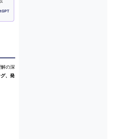
以
tGPT
理解の深
ング、発