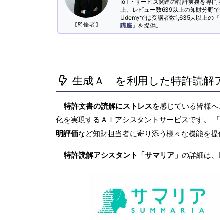
IoT・サービス関連の特許実務を専門
上、レビュー数639以上の知財分野
Udemyでは受講者数1,635人以上の『
【監修者】
講座
』を提供。
生成ＡＩを利用した特許読解
特許文書の読解にストレス
を感じている皆様
化を実現するＡＩアシスタントサービスです。 
明評価
など知財担当者に寄り添う様々な機能を提
特許読解アシスタント「サマリア」
の詳細は、