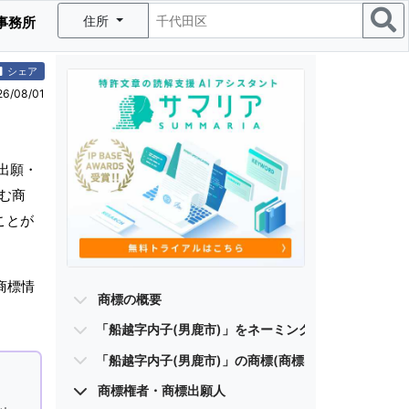
住所
事務所
シェア
/08/01
出願・
む商
ことが
商標情
商標の概要
「船越字内子(男鹿市)」をネーミングに含む商標
「船越字内子(男鹿市)」の商標(商標出願・登録商標)
商標権者・商標出願人