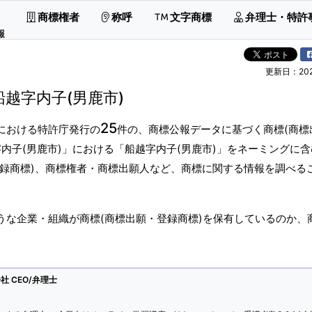
商標権者
称呼
文字商標
弁理士・特許
報
更新日：2026
船越字内子(男鹿市)
25
における特許庁発行の
件の、商標公報データに基づく商標(商標
内子(男鹿市)」における「船越字内子(男鹿市)」をネーミングに含
登録商標)、商標権者・商標出願人など、商標に関する情報を調べる
うな企業・組織が商標(商標出願・登録商標)を保有しているのか、
 CEO/弁理士