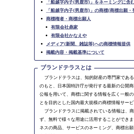
「船越字内子(男鹿市)」をネーミングに含
「船越字内子(男鹿市)」の商標(商標出願・
商標権者・商標出願人
有限会社鼎家
有限会社かなえや
メディア(新聞、雑誌等)への商標情報提供
掲載内容・掲載基準について
ブランドテラスとは
ブランドテラスは、知的財産の専門家である
のもと、日本国特許庁が発行する最新の公開商
公報を用いて、商標に関する情報を広く一般の
とを目的とした国内最大規模の商標情報サービ
ブランドテラスに掲載されている情報は、商
ず、無料で様々な用途に活用することができま
ネスの商品、サービスのネーミング、商標出願