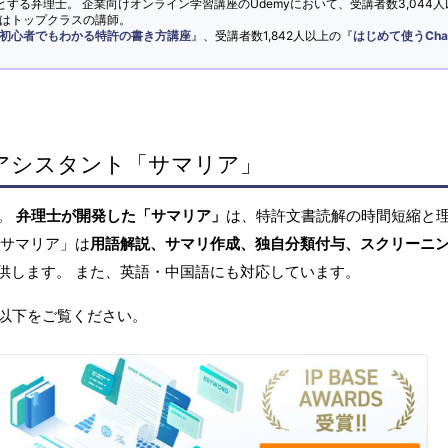
とする弁理士。 企業向けオンライン学習講座のUdemyにおいて、受講者数3,044人
ではトップクラスの講師。
初心者でもわかる特許の書き方講座
』、受講者数1,842人以上の『
はじめて使うCha
アシスタント「サマリア」
へ。
弁理士が開発した「サマリア」
は、特許文書読解の時間短縮と
「サマリア」は
用語解説、サマリ作成、独自分類付与、スクリーニ
供します。 また、英語・中国語にも対応しています。
以下をご覧ください。