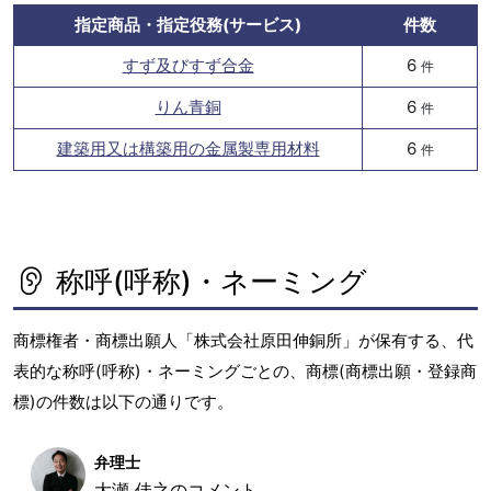
指定商品・指定役務(サービス)
件数
すず及びすず合金
6
件
りん青銅
6
件
建築用又は構築用の金属製専用材料
6
件
称呼(呼称)・ネーミング
商標権者・商標出願人「株式会社原田伸銅所」が保有する、代
表的な称呼(呼称)・ネーミングごとの、商標(商標出願・登録商
標)の件数は以下の通りです。
弁理士
大瀬 佳之のコメント