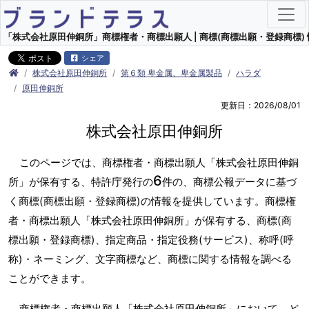
「株式会社原田伸銅所」商標権者・商標出願人 | 商標(商標出願・登録商標) 
シェア
株式会社原田伸銅所
第６類 卑金属、卑金属製品
ハラダ
原田伸銅所
更新日：2026/08/01
株式会社原田伸銅所
このページでは、商標権者・商標出願人「株式会社原田伸銅
6
所」が保有する、特許庁発行の
件の、商標公報データに基づ
く商標(商標出願・登録商標)の情報を提供しています。商標権
者・商標出願人「株式会社原田伸銅所」が保有する、商標(商
標出願・登録商標)、指定商品・指定役務(サービス)、称呼(呼
称)・ネーミング、文字商標など、商標に関する情報を調べる
ことができます。
商標権者・商標出願人「株式会社原田伸銅所」において、ど