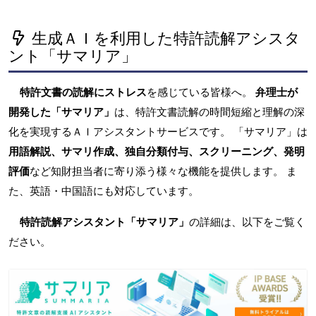
生成ＡＩを利用した特許読解アシスタ
ント「サマリア」
特許文書の読解にストレス
を感じている皆様へ。
弁理士が
開発した「サマリア」
は、特許文書読解の時間短縮と理解の深
化を実現するＡＩアシスタントサービスです。 「サマリア」は
用語解説、サマリ作成、独自分類付与、スクリーニング、発明
評価
など知財担当者に寄り添う様々な機能を提供します。 ま
た、英語・中国語にも対応しています。
特許読解アシスタント「サマリア」
の詳細は、以下をご覧く
ださい。