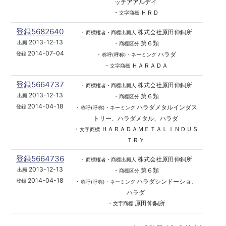
ッチアアルデイ
・
ＨＲＤ
文字商標
登録5682640
・
株式会社原田伸銅所
商標権者・商標出願人
2013-12-13
・
第６類
出願
商標区分
2014-07-04
・
ハラダ
登録
称呼(呼称)・ネーミング
・
ＨＡＲＡＤＡ
文字商標
登録5664737
・
株式会社原田伸銅所
商標権者・商標出願人
2013-12-13
・
第６類
出願
商標区分
2014-04-18
・
ハラダメタルインダス
登録
称呼(呼称)・ネーミング
トリー、ハラダメタル、ハラダ
・
ＨＡＲＡＤＡＭＥＴＡＬＩＮＤＵＳ
文字商標
ＴＲＹ
登録5664736
・
株式会社原田伸銅所
商標権者・商標出願人
2013-12-13
・
第６類
出願
商標区分
2014-04-18
・
ハラダシンドーショ、
登録
称呼(呼称)・ネーミング
ハラダ
・
原田伸銅所
文字商標