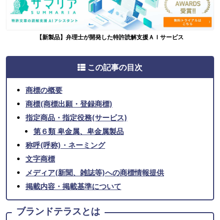
【新製品】弁理士が開発した特許読解支援ＡＩサービス
この記事の目次
商標の概要
商標(商標出願・登録商標)
指定商品・指定役務(サービス)
第６類 卑金属、卑金属製品
称呼(呼称)・ネーミング
文字商標
メディア(新聞、雑誌等)への商標情報提供
掲載内容・掲載基準について
ブランドテラスとは