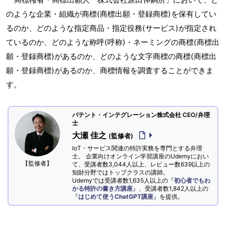
のような企業・組織が商標(商標出願・登録商標)を保有してい
るのか、どのような指定商品・指定役務(サービス)が指定され
ているのか、どのような称呼(呼称)・ネーミングの商標(商標出
願・登録商標)があるのか、どのような文字商標の商標(商標出
願・登録商標)があるのか、商標情報を調査することができま
す。
パテント・インテグレーション株式会社 CEO/弁理
士
大瀬 佳之
(監修者)
IoT・サービス関連の特許実務を専門とする弁理
士。 企業向けオンライン学習講座のUdemyにおい
【監修者】
て、受講者数3,044人以上、レビュー数639以上の
知財分野ではトップクラスの講師。
Udemyでは受講者数1,635人以上の『
初心者でもわ
かる特許の書き方講座
』、受講者数1,842人以上の
『
はじめて使うChatGPT講座
』を提供。