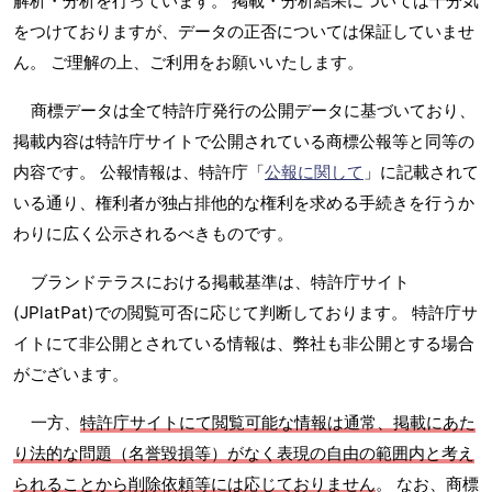
解析・分析を行っています。 掲載・分析結果については十分気
をつけておりますが、データの正否については保証していませ
ん。 ご理解の上、ご利用をお願いいたします。
商標データは全て特許庁発行の公開データに基づいており、
掲載内容は特許庁サイトで公開されている商標公報等と同等の
内容です。 公報情報は、特許庁「
公報に関して
」に記載されて
いる通り、権利者が独占排他的な権利を求める手続きを行うか
わりに広く公示されるべきものです。
ブランドテラスにおける掲載基準は、特許庁サイト
(JPlatPat)での閲覧可否に応じて判断しております。 特許庁サ
イトにて非公開とされている情報は、弊社も非公開とする場合
がございます。
一方、
特許庁サイトにて閲覧可能な情報は通常、掲載にあた
り法的な問題（名誉毀損等）がなく表現の自由の範囲内と考え
られることから削除依頼等には応じておりません
。 なお、商標