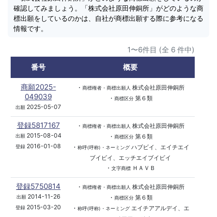
確認してみましょう。「株式会社原田伸銅所」がどのような商
標出願をしているのかは、自社が商標出願する際に参考になる
情報です。
1〜6件目 (全 6 件中)
番号
概要
商願2025-
・
株式会社原田伸銅所
商標権者・商標出願人
049039
・
第６類
商標区分
2025-05-07
出願
登録5817167
・
株式会社原田伸銅所
商標権者・商標出願人
2015-08-04
・
第６類
出願
商標区分
2016-01-08
・
ハブビイ、エイチエイ
登録
称呼(呼称)・ネーミング
ブイビイ、エッチエイブイビイ
・
ＨＡＶＢ
文字商標
登録5750814
・
株式会社原田伸銅所
商標権者・商標出願人
2014-11-26
・
第６類
出願
商標区分
2015-03-20
・
エイチアアルデイ、エ
登録
称呼(呼称)・ネーミング