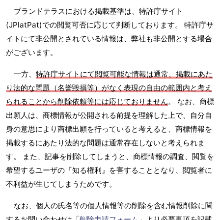
ブランドテラスにおける掲載基準は、特許庁サイト
(JPlatPat)での閲覧可否に応じて判断しております。 特許庁サ
イトにて非公開とされている情報は、弊社も非公開とする場合
がございます。
一方、
特許庁サイトにて閲覧可能な情報は通常、掲載にあた
り法的な問題（名誉毀損等）がなく表現の自由の範囲内と考え
られることから削除依頼等には応じておりません
。 なお、商標
出願人は、商標情報が公開される前提を理解した上で、自分自
身の意思により商標出願を行っていると考えると、商標情報を
掲載するにあたり法的な問題は通常存在しないと考えられま
す。 また、記事を削除してしまうと、商標情報の調査、閲覧を
希望するユーザの『知る権利』を害することとなり、閲覧者に
不利益が生じてしまうためです。
なお、個人の氏名等の個人情報等の削除を含む情報削除に関
するお問い合わせは「
削除申請フォーム
」より必要事項を記載