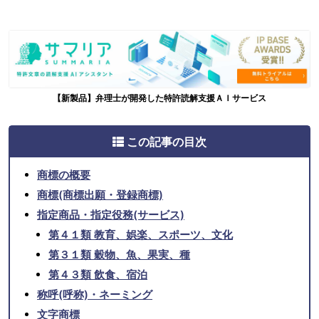
【新製品】弁理士が開発した特許読解支援ＡＩサービス
この記事の目次
商標の概要
商標(商標出願・登録商標)
指定商品・指定役務(サービス)
第４１類 教育、娯楽、スポーツ、文化
第３１類 穀物、魚、果実、種
第４３類 飲食、宿泊
称呼(呼称)・ネーミング
文字商標