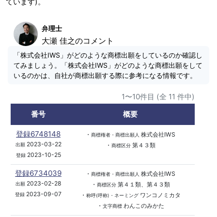
ています)。
弁理士
大瀬 佳之のコメント
「株式会社IWS」がどのような商標出願をしているのか確認し
てみましょう。「株式会社IWS」がどのような商標出願をして
いるのかは、自社が商標出願する際に参考になる情報です。
1〜10件目 (全 11 件中)
番号
概要
登録6748148
・
株式会社IWS
商標権者・商標出願人
2023-03-22
・
第４３類
出願
商標区分
2023-10-25
登録
登録6734039
・
株式会社IWS
商標権者・商標出願人
2023-02-28
・
第４１類、第４３類
出願
商標区分
2023-09-07
・
ワンコノミカタ
登録
称呼(呼称)・ネーミング
・
わんこのみかた
文字商標