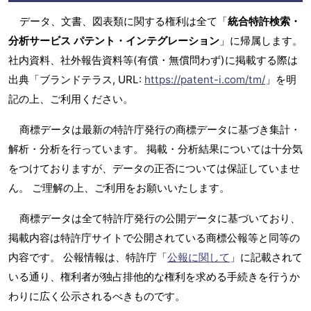
データ、文書、図表類に関する権利は全て「
統合特許検索・
分析サービス パテント・インテグレーション
」に帰属します。
社内資料、社外報告資料等(有償・無償問わず)に掲載する際は
出典「ブランドテラス, URL:
https://patent-i.com/tm/
」を明
記の上、ご利用ください。
商標データは最新の特許庁発行の商標データに基づき集計・
解析・分析を行っています。 掲載・分析結果については十分気
をつけておりますが、データの正否については保証していませ
ん。 ご理解の上、ご利用をお願いいたします。
商標データは全て特許庁発行の公開データに基づいており、
掲載内容は特許庁サイトで公開されている商標公報等と同等の
内容です。 公報情報は、特許庁「
公報に関して
」に記載されて
いる通り、権利者が独占排他的な権利を求める手続きを行うか
わりに広く公示されるべきものです。