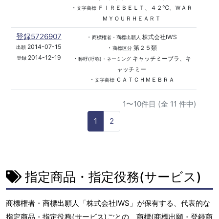
・
ＦＩＲＥＢＥＬＴ、４２℃、ＷＡＲ
文字商標
ＭＹＯＵＲＨＥＡＲＴ
登録5726907
・
株式会社IWS
商標権者・商標出願人
2014-07-15
・
第２５類
出願
商標区分
2014-12-19
・
キャッチミーブラ、キ
登録
称呼(呼称)・ネーミング
ャッチミー
・
ＣＡＴＣＨＭＥＢＲＡ
文字商標
1〜10件目 (全 11 件中)
1
2
指定商品・指定役務(サービス)
商標権者・商標出願人「株式会社IWS」が保有する、代表的な
指定商品・指定役務(サービス)ごとの、商標(商標出願・登録商