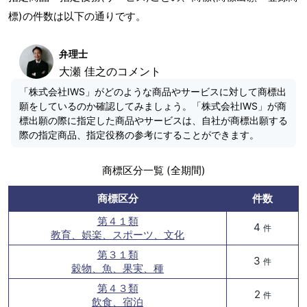
標)の件数は以下の通りです。
弁理士
大瀬 佳之のコメント
「株式会社IWS」がどのような商品やサービスに対して商標出
願をしているのか確認してみましょう。「株式会社IWS」が商
標出願の際に指定した商品やサービスは、自社が商標出願する
際の指定商品、指定役務の参考にすることができます。
商標区分一覧 (全期間)
商標区分
件数
第４１類
4
件
教育、娯楽、スポーツ、文化
第３１類
3
件
穀物、魚、果実、種
第４３類
2
件
飲食、宿泊