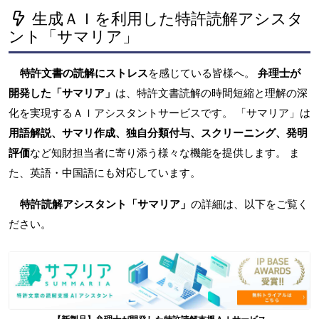
生成ＡＩを利用した特許読解アシスタ
ント「サマリア」
特許文書の読解にストレス
を感じている皆様へ。
弁理士が
開発した「サマリア」
は、特許文書読解の時間短縮と理解の深
化を実現するＡＩアシスタントサービスです。 「サマリア」は
用語解説、サマリ作成、独自分類付与、スクリーニング、発明
評価
など知財担当者に寄り添う様々な機能を提供します。 ま
た、英語・中国語にも対応しています。
特許読解アシスタント「サマリア」
の詳細は、以下をご覧く
ださい。