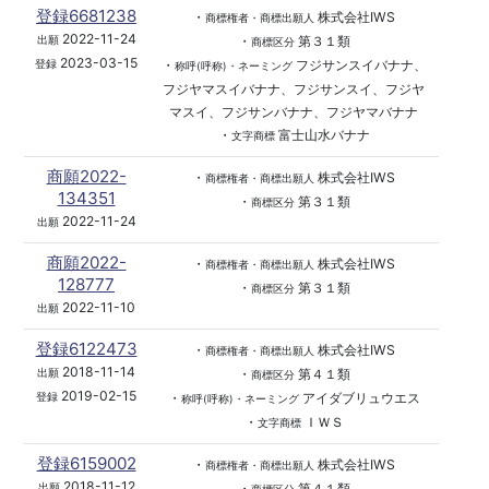
登録6681238
・
株式会社IWS
商標権者・商標出願人
2022-11-24
・
第３１類
出願
商標区分
2023-03-15
・
フジサンスイバナナ、
登録
称呼(呼称)・ネーミング
フジヤマスイバナナ、フジサンスイ、フジヤ
マスイ、フジサンバナナ、フジヤマバナナ
・
富士山水バナナ
文字商標
商願2022-
・
株式会社IWS
商標権者・商標出願人
134351
・
第３１類
商標区分
2022-11-24
出願
商願2022-
・
株式会社IWS
商標権者・商標出願人
128777
・
第３１類
商標区分
2022-11-10
出願
登録6122473
・
株式会社IWS
商標権者・商標出願人
2018-11-14
・
第４１類
出願
商標区分
2019-02-15
・
アイダブリュウエス
登録
称呼(呼称)・ネーミング
・
ＩＷＳ
文字商標
登録6159002
・
株式会社IWS
商標権者・商標出願人
2018-11-12
・
第４１類
出願