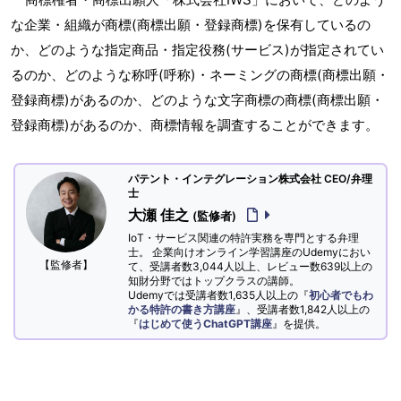
な企業・組織が商標(商標出願・登録商標)を保有しているの
か、どのような指定商品・指定役務(サービス)が指定されてい
るのか、どのような称呼(呼称)・ネーミングの商標(商標出願・
登録商標)があるのか、どのような文字商標の商標(商標出願・
登録商標)があるのか、商標情報を調査することができます。
パテント・インテグレーション株式会社 CEO/弁理
士
大瀬 佳之
(監修者)
IoT・サービス関連の特許実務を専門とする弁理
士。 企業向けオンライン学習講座のUdemyにおい
【監修者】
て、受講者数3,044人以上、レビュー数639以上の
知財分野ではトップクラスの講師。
Udemyでは受講者数1,635人以上の『
初心者でもわ
かる特許の書き方講座
』、受講者数1,842人以上の
『
はじめて使うChatGPT講座
』を提供。