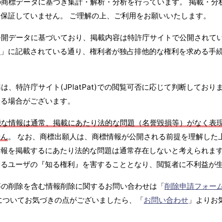
商標データに基づき集計・解析・分析を行っています。 掲載・分
保証していません。 ご理解の上、ご利用をお願いいたします。
公開データに基づいており、掲載内容は特許庁サイトで公開されて
て
」に記載されている通り、権利者が独占排他的な権利を求める手
、特許庁サイト(JPlatPat)での閲覧可否に応じて判断しており
する場合がございます。
能な情報は通常、掲載にあたり法的な問題（名誉毀損等）がなく表
せん
。 なお、商標出願人は、商標情報が公開される前提を理解した
報を掲載するにあたり法的な問題は通常存在しないと考えられます
するユーザの『知る権利』を害することとなり、閲覧者に不利益が
等の削除を含む情報削除に関するお問い合わせは「
削除申請フォー
についてお気づきの点がございましたら、「
お問い合わせ
」よりお