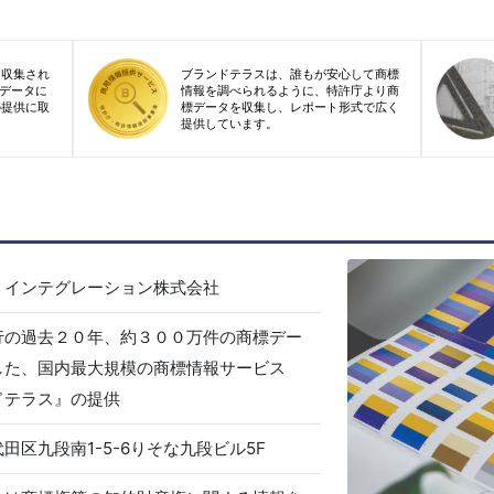
り収集され
ブランドテラスは、誰もが安心して商標
標データに
情報を調べられるように、特許庁より商
の提供に取
標データを収集し、レポート形式で広く
提供しています。
・インテグレーション株式会社
行の過去２０年、約３００万件の商標デー
した、国内最大規模の商標情報サービス
ドテラス』の提供
田区九段南1-5-6りそな九段ビル5F