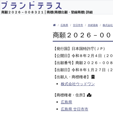
商願２０２６－００８３２１ | 商標(商標出願・登録商標) 詳細
広島県
廿日市市
木材港南
株式会社
商願２０２６－００
【発行国】日本国特許庁(ＪＰ)
【公開日】令和８年２月４日（２
【出願番号】商願２０２６－００
【出願日】令和８年１月２７日（
【出願人・商標権者】
株式会社ウッドワン
【商標権者・住所】
広島県
広島県 廿日市市