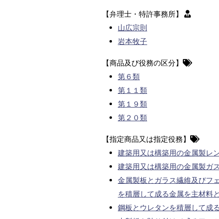
【弁理士・特許事務所】
山広宗則
岩本牧子
【商品及び役務の区分】
第６類
第１１類
第１９類
第２０類
【指定商品又は指定役務】
建築用又は構築用の金属製レ
建築用又は構築用の金属製ガ
金属製板とガラス繊維及びフ
を積層して成る金属を主材料
鋼板とウレタンを積層して成