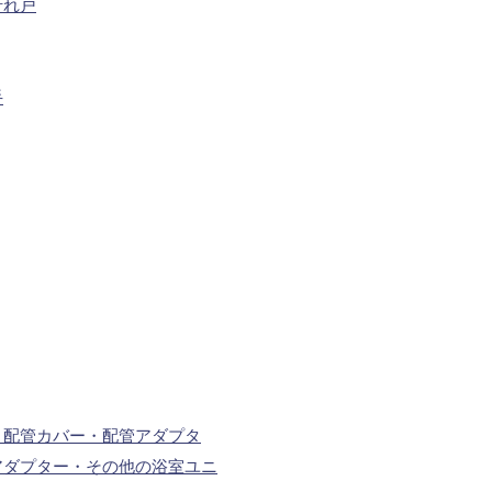
折れ戸
手
・配管カバー・配管アダプタ
アダプター・その他の浴室ユニ