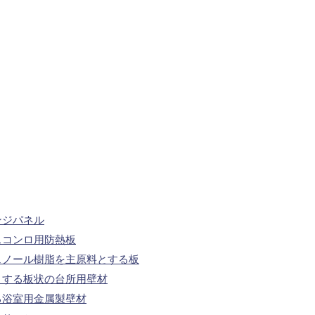
ンジパネル
スコンロ用防熱板
ェノール樹脂を主原料とする板
とする板状の台所用壁材
る浴室用金属製壁材