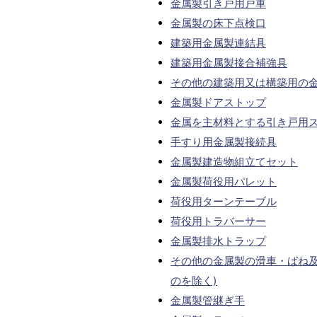
金属製引き戸用戸車
金属製の床下点検口
建築用金属製連結具
建築用金属製接合補強具
その他の建築用又は構築用の
金属製ドアストップ
金属を主材料とする引き戸用
手すり用金属製接続具
金属製建造物組立てセット
金属製荷役用パレット
荷役用ターンテーブル
荷役用トラバーサー
金属製排水トラップ
その他の金属製の滑車・ばね及
のを除く)
金属製管継ぎ手