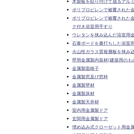
木製板を貼り付けて成るアル
ポリプロピレンで被覆された
ポリプロピレンで被覆された
ク付き浴室用手すり
ウレタンを挟み込んだ浴室用
石膏ボードを裏打ちした浴室
火山性ガラス質複層板を挟み
壁用金属製内装材(建築用のも
金属製面格子
金属製窓及び窓枠
金属製壁材
金属製床材
金属製天井材
室内用金属製ドア
玄関用金属製ドア
埋め込み式クローゼット用金