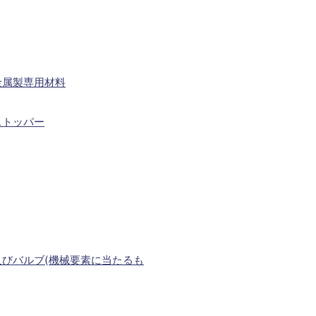
金属製専用材料
ストッパー
びバルブ(機械要素に当たるも