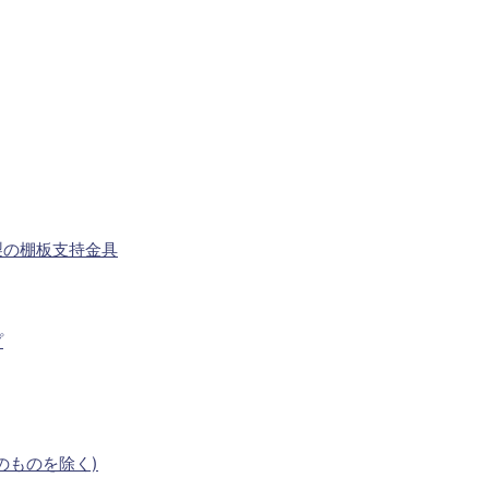
製の棚板支持金具
プ
のものを除く)