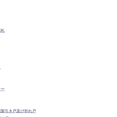
標札
ク
サー
属製引き戸及び折れ戸