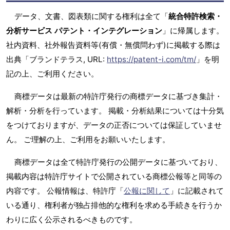
データ、文書、図表類に関する権利は全て「
統合特許検索・
分析サービス パテント・インテグレーション
」に帰属します。
社内資料、社外報告資料等(有償・無償問わず)に掲載する際は
出典「ブランドテラス, URL:
https://patent-i.com/tm/
」を明
記の上、ご利用ください。
商標データは最新の特許庁発行の商標データに基づき集計・
解析・分析を行っています。 掲載・分析結果については十分気
をつけておりますが、データの正否については保証していませ
ん。 ご理解の上、ご利用をお願いいたします。
商標データは全て特許庁発行の公開データに基づいており、
掲載内容は特許庁サイトで公開されている商標公報等と同等の
内容です。 公報情報は、特許庁「
公報に関して
」に記載されて
いる通り、権利者が独占排他的な権利を求める手続きを行うか
わりに広く公示されるべきものです。