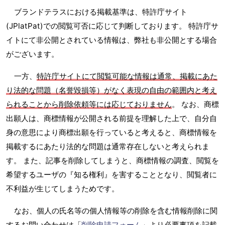
ブランドテラスにおける掲載基準は、特許庁サイト
(JPlatPat)での閲覧可否に応じて判断しております。 特許庁サ
イトにて非公開とされている情報は、弊社も非公開とする場合
がございます。
一方、
特許庁サイトにて閲覧可能な情報は通常、掲載にあた
り法的な問題（名誉毀損等）がなく表現の自由の範囲内と考え
られることから削除依頼等には応じておりません
。 なお、商標
出願人は、商標情報が公開される前提を理解した上で、自分自
身の意思により商標出願を行っていると考えると、商標情報を
掲載するにあたり法的な問題は通常存在しないと考えられま
す。 また、記事を削除してしまうと、商標情報の調査、閲覧を
希望するユーザの『知る権利』を害することとなり、閲覧者に
不利益が生じてしまうためです。
なお、個人の氏名等の個人情報等の削除を含む情報削除に関
するお問い合わせは「
削除申請フォーム
」より必要事項を記載