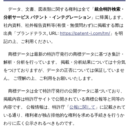
データ、文書、図表類に関する権利は全て「
統合特許検索・
分析サービス パテント・インテグレーション
」に帰属します。
社内資料、社外報告資料等(有償・無償問わず)に掲載する際は
出典「ブランドテラス, URL:
https://patent-i.com/tm/
」を明
記の上、ご利用ください。
商標データは最新の特許庁発行の商標データに基づき集計・
解析・分析を行っています。 掲載・分析結果については十分気
をつけておりますが、データの正否については保証していませ
ん。 ご理解の上、ご利用をお願いいたします。
商標データは全て特許庁発行の公開データに基づいており、
掲載内容は特許庁サイトで公開されている商標公報等と同等の
内容です。 公報情報は、特許庁「
公報に関して
」に記載されて
いる通り、権利者が独占排他的な権利を求める手続きを行うか
わりに広く公示されるべきものです。