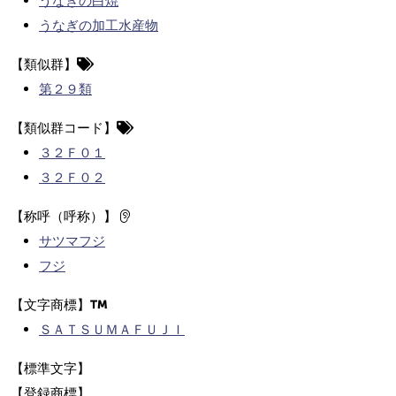
うなぎの白焼
うなぎの加工水産物
【類似群】
第２９類
【類似群コード】
３２Ｆ０１
３２Ｆ０２
【称呼（呼称）】
サツマフジ
フジ
【文字商標】
ＳＡＴＳＵＭＡＦＵＪＩ
【標準文字】
【登録商標】