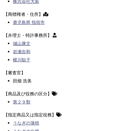
株式会社大新
【商標権者・住所】
鹿児島県 指宿市
【弁理士・特許事務所】
城山康文
岩瀬吉和
横川聡子
【審査官】
田畑 浩美
【商品及び役務の区分】
第２９類
【指定商品又は指定役務】
うなぎの蒲焼