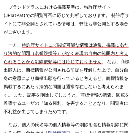
ブランドテラスにおける掲載基準は、特許庁サイト
(JPlatPat)での閲覧可否に応じて判断しております。 特許庁サ
イトにて非公開とされている情報は、弊社も非公開とする場合
がございます。
一方、
特許庁サイトにて閲覧可能な情報は通常、掲載にあた
り法的な問題（名誉毀損等）がなく表現の自由の範囲内と考え
られることから削除依頼等には応じておりません
。 なお、商標
出願人は、商標情報が公開される前提を理解した上で、自分自
身の意思により商標出願を行っていると考えると、商標情報を
掲載するにあたり法的な問題は通常存在しないと考えられま
す。 また、記事を削除してしまうと、商標情報の調査、閲覧を
希望するユーザの『知る権利』を害することとなり、閲覧者に
不利益が生じてしまうためです。
なお、個人の氏名等の個人情報等の削除を含む情報削除に関
するお問い合わせは「
削除申請フォーム
」より必要事項を記載