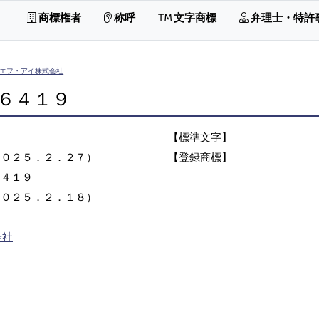
商標権者
称呼
文字商標
弁理士・特許
エフ・アイ株式会社
６４１９
【標準文字】
２０２５．２．２７）
【登録商標】
６４１９
２０２５．２．１８）
会社