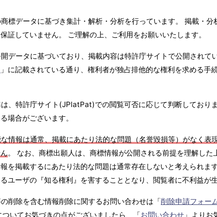
商標データに基づき集計・解析・分析を行っています。 掲載・分
保証していません。 ご理解の上、ご利用をお願いいたします。
公開データに基づいており、掲載内容は特許庁サイトで公開されて
て
」に記載されている通り、権利者が独占排他的な権利を求める手
、特許庁サイト(JPlatPat)での閲覧可否に応じて判断しており
する場合がございます。
能な情報は通常、掲載にあたり法的な問題（名誉毀損等）がなく表
せん
。 なお、商標出願人は、商標情報が公開される前提を理解した
報を掲載するにあたり法的な問題は通常存在しないと考えられます
するユーザの『知る権利』を害することとなり、閲覧者に不利益が
等の削除を含む情報削除に関するお問い合わせは「
削除申請フォー
についてお気づきの点がございましたら、「
お問い合わせ
」よりお