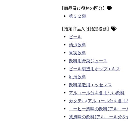
【商品及び役務の区分】
第３２類
【指定商品又は指定役務】
ビール
清涼飲料
果実飲料
飲料用野菜ジュース
ビール製造用ホップエキス
乳清飲料
飲料製造用エッセンス
アルコール分を含まない飲料
カクテル(アルコール分を含ま
コーヒー風味の飲料(アルコー
茶風味の飲料(アルコール分を