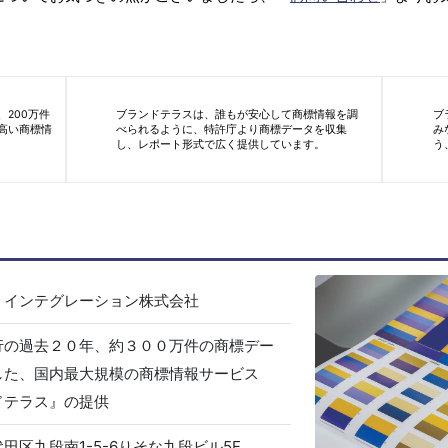
200万件
ブランドテラスは、誰もが安心して商標情報を調
ブ
高い商標情
べられるように、特許庁より商標データを収集
み
し、レポート形式で広く提供しています。
う
・インテグレーション株式会社
行の過去２０年、約３００万件の商標デー
した、国内最大規模の商標情報サービス
ドテラス』の提供
田区九段南1-5-6りそな九段ビル5F