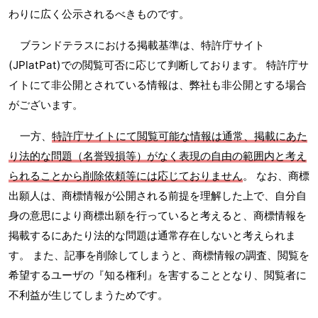
わりに広く公示されるべきものです。
ブランドテラスにおける掲載基準は、特許庁サイト
(JPlatPat)での閲覧可否に応じて判断しております。 特許庁サ
イトにて非公開とされている情報は、弊社も非公開とする場合
がございます。
一方、
特許庁サイトにて閲覧可能な情報は通常、掲載にあた
り法的な問題（名誉毀損等）がなく表現の自由の範囲内と考え
られることから削除依頼等には応じておりません
。 なお、商標
出願人は、商標情報が公開される前提を理解した上で、自分自
身の意思により商標出願を行っていると考えると、商標情報を
掲載するにあたり法的な問題は通常存在しないと考えられま
す。 また、記事を削除してしまうと、商標情報の調査、閲覧を
希望するユーザの『知る権利』を害することとなり、閲覧者に
不利益が生じてしまうためです。