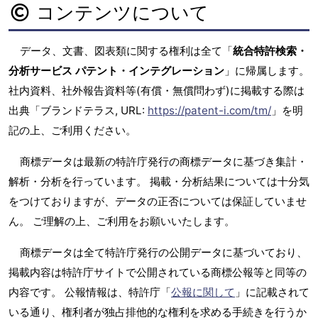
コンテンツについて
データ、文書、図表類に関する権利は全て「
統合特許検索・
分析サービス パテント・インテグレーション
」に帰属します。
社内資料、社外報告資料等(有償・無償問わず)に掲載する際は
出典「ブランドテラス, URL:
https://patent-i.com/tm/
」を明
記の上、ご利用ください。
商標データは最新の特許庁発行の商標データに基づき集計・
解析・分析を行っています。 掲載・分析結果については十分気
をつけておりますが、データの正否については保証していませ
ん。 ご理解の上、ご利用をお願いいたします。
商標データは全て特許庁発行の公開データに基づいており、
掲載内容は特許庁サイトで公開されている商標公報等と同等の
内容です。 公報情報は、特許庁「
公報に関して
」に記載されて
いる通り、権利者が独占排他的な権利を求める手続きを行うか