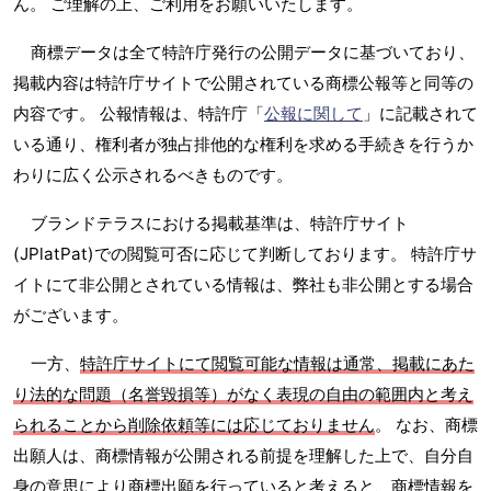
ん。 ご理解の上、ご利用をお願いいたします。
商標データは全て特許庁発行の公開データに基づいており、
掲載内容は特許庁サイトで公開されている商標公報等と同等の
内容です。 公報情報は、特許庁「
公報に関して
」に記載されて
いる通り、権利者が独占排他的な権利を求める手続きを行うか
わりに広く公示されるべきものです。
ブランドテラスにおける掲載基準は、特許庁サイト
(JPlatPat)での閲覧可否に応じて判断しております。 特許庁サ
イトにて非公開とされている情報は、弊社も非公開とする場合
がございます。
一方、
特許庁サイトにて閲覧可能な情報は通常、掲載にあた
り法的な問題（名誉毀損等）がなく表現の自由の範囲内と考え
られることから削除依頼等には応じておりません
。 なお、商標
出願人は、商標情報が公開される前提を理解した上で、自分自
身の意思により商標出願を行っていると考えると、商標情報を