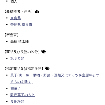
個人
【商標権者・住所】
奈良県
奈良県 奈良市
【審査官】
高橋 慎太郎
【商品及び役務の区分】
第３０類
【指定商品又は指定役務】
菓子(肉・魚・果物・野菜・豆類又はナッツを主原料とす
るものを除く)
和菓子
即席菓子のもと
食用粉類