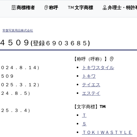
商標権者
称呼
文字商標
弁理士・特許
常盤写真用品株式会社
４５０９
(登録６９０３６８５)
【称呼（呼称）】
２０２４．８．１４）
トキワスタイル
４５０９
トキワ
２０２５．３．１２）
テイエス
０２４．８．５）
エステイ
【文字商標】
０２５．３．４）
Ｔ
Ｓ
ＴＯＫＩＷＡＳＴＹＬＥ