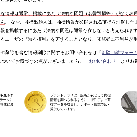
能な情報は通常、掲載にあたり法的な問題（名誉毀損等）がなく表
せん
。 なお、商標出願人は、商標情報が公開される前提を理解した
報を掲載するにあたり法的な問題は通常存在しないと考えられます
するユーザの『知る権利』を害することとなり、閲覧者に不利益が
等の削除を含む情報削除に関するお問い合わせは「
削除申請フォー
についてお気づきの点がございましたら、「
お問い合わせ
」よりお
り収集され
ブランドテラスは、誰もが安心して商標
標データに
情報を調べられるように、特許庁より商
の提供に取
標データを収集し、レポート形式で広く
提供しています。