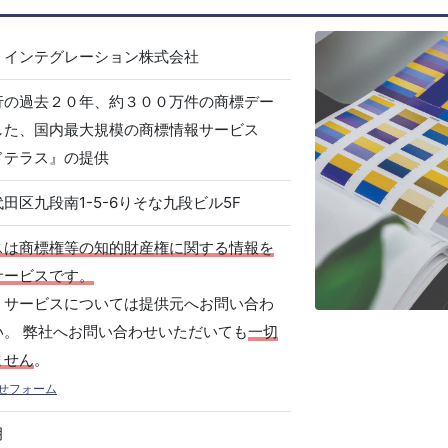
・インテグレーション株式会社
行の過去２０年、約３００万件の商標デー
した、国内最大規模の商標情報サービス
ドテラス』の提供
田区九段南1-5-6りそな九段ビル5F
スは商標権等の知的財産権に関する情報を
サービスです。
、サービスについては提供元へお問い合わ
い。 弊社へお問い合わせいただいても
一切
ません
。
せフォーム
月