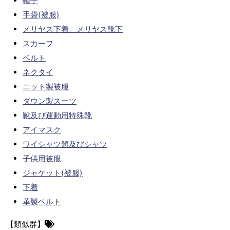
帽子
手袋(被服)
メリヤス下着、メリヤス靴下
スカーフ
ベルト
ネクタイ
ニット製被服
ダウン製スーツ
靴及び運動用特殊靴
アイマスク
ワイシャツ類及びシャツ
子供用被服
ジャケット(被服)
下着
革製ベルト
【類似群】