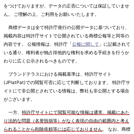
をつけておりますが、データの正否については保証していませ
ん。 ご理解の上、ご利用をお願いいたします。
商標データは全て特許庁発行の公開データに基づいており、
掲載内容は特許庁サイトで公開されている商標公報等と同等の
内容です。 公報情報は、特許庁「
公報に関して
」に記載されて
いる通り、権利者が独占排他的な権利を求める手続きを行うか
わりに広く公示されるべきものです。
ブランドテラスにおける掲載基準は、特許庁サイト
(JPlatPat)での閲覧可否に応じて判断しております。 特許庁サ
イトにて非公開とされている情報は、弊社も非公開とする場合
がございます。
一方、
特許庁サイトにて閲覧可能な情報は通常、掲載にあた
り法的な問題（名誉毀損等）がなく表現の自由の範囲内と考え
られることから削除依頼等には応じておりません
。 なお、商標