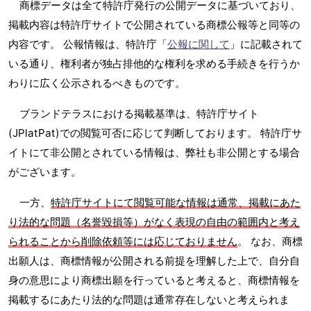
商標データは全て特許庁発行の公開データに基づいており、
掲載内容は特許庁サイトで公開されている商標公報等と同等の
内容です。 公報情報は、特許庁「
公報に関して
」に記載されて
いる通り、権利者が独占排他的な権利を求める手続きを行うか
わりに広く公示されるべきものです。
ブランドテラスにおける掲載基準は、特許庁サイト
(JPlatPat)での閲覧可否に応じて判断しております。 特許庁サ
イトにて非公開とされている情報は、弊社も非公開とする場合
がございます。
一方、
特許庁サイトにて閲覧可能な情報は通常、掲載にあた
り法的な問題（名誉毀損等）がなく表現の自由の範囲内と考え
られることから削除依頼等には応じておりません
。 なお、商標
出願人は、商標情報が公開される前提を理解した上で、自分自
身の意思により商標出願を行っていると考えると、商標情報を
掲載するにあたり法的な問題は通常存在しないと考えられま