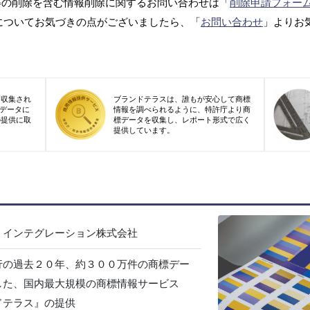
等の削除を含む情報削除に関するお問い合わせは「
削除申請フォー
についてお気づきの点がございましたら、「
お問い合わせ
」よりお
り収集され
ブランドテラスは、誰もが安心して商標
標データに
情報を調べられるように、特許庁より商
の提供に取
標データを収集し、レポート形式で広く
提供しています。
・インテグレーション株式会社
行の過去２０年、約３００万件の商標デー
した、国内最大規模の商標情報サービス
ドテラス』の提供