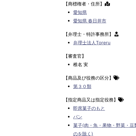
【商標権者・住所】
愛知県
愛知県 春日井市
【弁理士・特許事務所】
弁理士法人Toreru
【審査官】
椎名 実
【商品及び役務の区分】
第３０類
【指定商品又は指定役務】
即席菓子のもと
パン
菓子(肉・魚・果物・野菜・豆
のを除く)