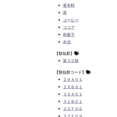
香辛料
茶
コーヒー
ココア
和菓子
弁当
【類似群】
第３０類
【類似群コード】
２９Ａ０１
２９Ｂ０１
３０Ａ０１
３１Ｂ０１
３２Ｆ０６
３２Ｆ０９