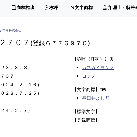
商標権者
称呼
文字商標
弁理士・特許
グラル株式会社
２７０７
(登録６７７６９７０)
【称呼（呼称）】
０２３．８．３）
カスガイヨシノ
２７０７
ヨシノ
２０２４．２．１６）
【文字商標】
２０２３．７．２５）
春日井よし乃
０２４．２．７）
【標準文字】
【登録商標】