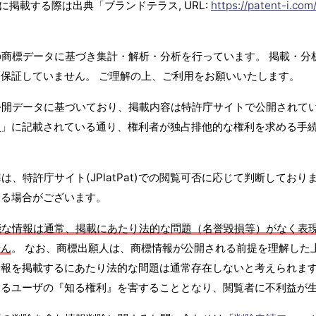
に掲載する際は出典「ブランドテラス, URL:
https://patent-i.com
商標データに基づき集計・解析・分析を行っています。 掲載・分
保証していません。 ご理解の上、ご利用をお願いいたします。
公開データに基づいており、掲載内容は特許庁サイトで公開されて
て
」に記載されている通り、権利者が独占排他的な権利を求める手
、特許庁サイト(JPlatPat)での閲覧可否に応じて判断しており
する場合がございます。
能な情報は通常、掲載にあたり法的な問題（名誉毀損等）がなく表
せん
。 なお、商標出願人は、商標情報が公開される前提を理解した
報を掲載するにあたり法的な問題は通常存在しないと考えられます
するユーザの『知る権利』を害することとなり、閲覧者に不利益が