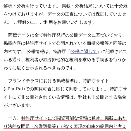
解析・分析を行っています。 掲載・分析結果については十分気
をつけておりますが、データの正否については保証していませ
ん。 ご理解の上、ご利用をお願いいたします。
商標データは全て特許庁発行の公開データに基づいており、
掲載内容は特許庁サイトで公開されている商標公報等と同等の
内容です。 公報情報は、特許庁「
公報に関して
」に記載されて
いる通り、権利者が独占排他的な権利を求める手続きを行うか
わりに広く公示されるべきものです。
ブランドテラスにおける掲載基準は、特許庁サイト
(JPlatPat)での閲覧可否に応じて判断しております。 特許庁サ
イトにて非公開とされている情報は、弊社も非公開とする場合
がございます。
一方、
特許庁サイトにて閲覧可能な情報は通常、掲載にあた
り法的な問題（名誉毀損等）がなく表現の自由の範囲内と考え