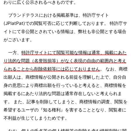
わりに広く公示されるべきものです。
ブランドテラスにおける掲載基準は、特許庁サイト
(JPlatPat)での閲覧可否に応じて判断しております。 特許庁サ
イトにて非公開とされている情報は、弊社も非公開とする場合
がございます。
一方、
特許庁サイトにて閲覧可能な情報は通常、掲載にあた
り法的な問題（名誉毀損等）がなく表現の自由の範囲内と考え
られることから削除依頼等には応じておりません
。 なお、商標
出願人は、商標情報が公開される前提を理解した上で、自分自
身の意思により商標出願を行っていると考えると、商標情報を
掲載するにあたり法的な問題は通常存在しないと考えられま
す。 また、記事を削除してしまうと、商標情報の調査、閲覧を
希望するユーザの『知る権利』を害することとなり、閲覧者に
不利益が生じてしまうためです。
なお、個人の氏名等の個人情報等の削除を含む情報削除に関