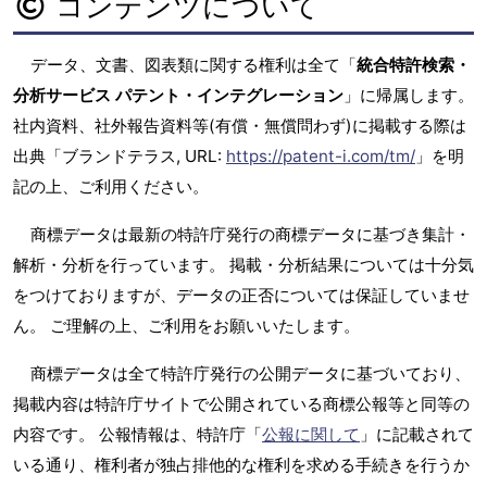
コンテンツについて
データ、文書、図表類に関する権利は全て「
統合特許検索・
分析サービス パテント・インテグレーション
」に帰属します。
社内資料、社外報告資料等(有償・無償問わず)に掲載する際は
出典「ブランドテラス, URL:
https://patent-i.com/tm/
」を明
記の上、ご利用ください。
商標データは最新の特許庁発行の商標データに基づき集計・
解析・分析を行っています。 掲載・分析結果については十分気
をつけておりますが、データの正否については保証していませ
ん。 ご理解の上、ご利用をお願いいたします。
商標データは全て特許庁発行の公開データに基づいており、
掲載内容は特許庁サイトで公開されている商標公報等と同等の
内容です。 公報情報は、特許庁「
公報に関して
」に記載されて
いる通り、権利者が独占排他的な権利を求める手続きを行うか