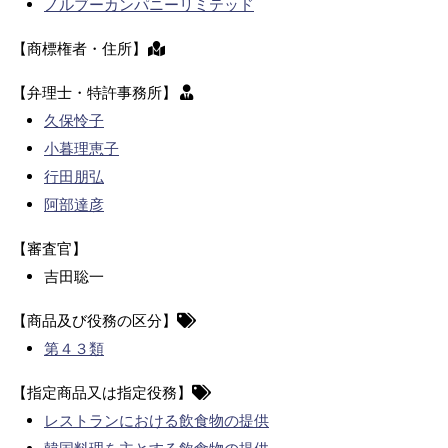
ノルブーカンパニーリミテッド
【商標権者・住所】
【弁理士・特許事務所】
久保怜子
小暮理恵子
行田朋弘
阿部達彦
【審査官】
吉田聡一
【商品及び役務の区分】
第４３類
【指定商品又は指定役務】
レストランにおける飲食物の提供