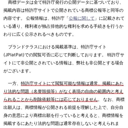
商標データは全て特許庁発行の公開データに基づいており、
掲載内容は特許庁サイトで公開されている商標公報等と同等の
内容です。 公報情報は、特許庁「
公報に関して
」に記載されて
いる通り、権利者が独占排他的な権利を求める手続きを行うか
わりに広く公示されるべきものです。
ブランドテラスにおける掲載基準は、特許庁サイト
(JPlatPat)での閲覧可否に応じて判断しております。 特許庁サ
イトにて非公開とされている情報は、弊社も非公開とする場合
がございます。
一方、
特許庁サイトにて閲覧可能な情報は通常、掲載にあた
り法的な問題（名誉毀損等）がなく表現の自由の範囲内と考え
られることから削除依頼等には応じておりません
。 なお、商標
出願人は、商標情報が公開される前提を理解した上で、自分自
身の意思により商標出願を行っていると考えると、商標情報を
掲載するにあたり法的な問題は通常存在しないと考えられま