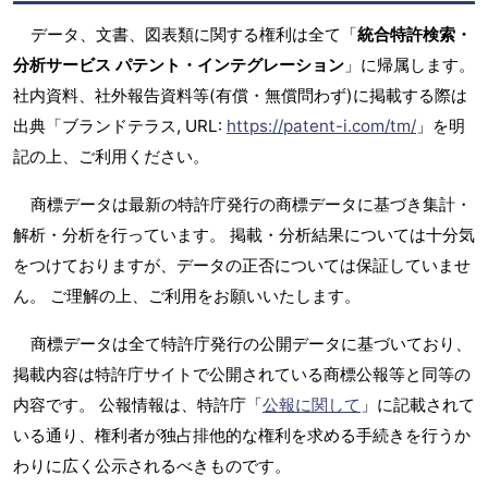
データ、文書、図表類に関する権利は全て「
統合特許検索・
分析サービス パテント・インテグレーション
」に帰属します。
社内資料、社外報告資料等(有償・無償問わず)に掲載する際は
出典「ブランドテラス, URL:
https://patent-i.com/tm/
」を明
記の上、ご利用ください。
商標データは最新の特許庁発行の商標データに基づき集計・
解析・分析を行っています。 掲載・分析結果については十分気
をつけておりますが、データの正否については保証していませ
ん。 ご理解の上、ご利用をお願いいたします。
商標データは全て特許庁発行の公開データに基づいており、
掲載内容は特許庁サイトで公開されている商標公報等と同等の
内容です。 公報情報は、特許庁「
公報に関して
」に記載されて
いる通り、権利者が独占排他的な権利を求める手続きを行うか
わりに広く公示されるべきものです。