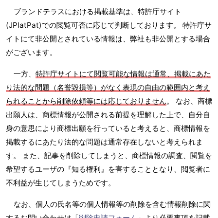
ブランドテラスにおける掲載基準は、特許庁サイト
(JPlatPat)での閲覧可否に応じて判断しております。 特許庁サ
イトにて非公開とされている情報は、弊社も非公開とする場合
がございます。
一方、
特許庁サイトにて閲覧可能な情報は通常、掲載にあた
り法的な問題（名誉毀損等）がなく表現の自由の範囲内と考え
られることから削除依頼等には応じておりません
。 なお、商標
出願人は、商標情報が公開される前提を理解した上で、自分自
身の意思により商標出願を行っていると考えると、商標情報を
掲載するにあたり法的な問題は通常存在しないと考えられま
す。 また、記事を削除してしまうと、商標情報の調査、閲覧を
希望するユーザの『知る権利』を害することとなり、閲覧者に
不利益が生じてしまうためです。
なお、個人の氏名等の個人情報等の削除を含む情報削除に関
するお問い合わせは「
削除申請フォーム
」より必要事項を記載