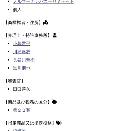
ノルブーカンパニーリミテッド
個人
【商標権者・住所】
【弁理士・特許事務所】
小暮君平
川島麻衣
長谷川芳樹
黒川朋也
【審査官】
田口善久
【商品及び役務の区分】
第２２類
【指定商品又は指定役務】