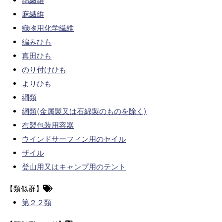
綿繊維
麻繊維
織物用化学繊維
編みひも
真田ひも
のり付けひも
よりひも
綱類
網類(金属製又は石綿製のものを除く)
布製包装用容器
ウインドサーフィン用のセイル
ザイル
登山用又はキャンプ用のテント
【類似群】
第２２類