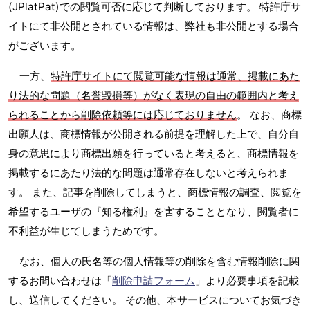
(JPlatPat)での閲覧可否に応じて判断しております。 特許庁サ
イトにて非公開とされている情報は、弊社も非公開とする場合
がございます。
一方、
特許庁サイトにて閲覧可能な情報は通常、掲載にあた
り法的な問題（名誉毀損等）がなく表現の自由の範囲内と考え
られることから削除依頼等には応じておりません
。 なお、商標
出願人は、商標情報が公開される前提を理解した上で、自分自
身の意思により商標出願を行っていると考えると、商標情報を
掲載するにあたり法的な問題は通常存在しないと考えられま
す。 また、記事を削除してしまうと、商標情報の調査、閲覧を
希望するユーザの『知る権利』を害することとなり、閲覧者に
不利益が生じてしまうためです。
なお、個人の氏名等の個人情報等の削除を含む情報削除に関
するお問い合わせは「
削除申請フォーム
」より必要事項を記載
し、送信してください。 その他、本サービスについてお気づき