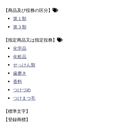
【商品及び役務の区分】
第１類
第３類
【指定商品又は指定役務】
化学品
化粧品
せっけん類
歯磨き
香料
つけづめ
つけまつ毛
【標準文字】
【登録商標】