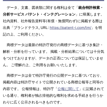
データ、文書、図表類に関する権利は全て「
統合特許検索・
分析サービス パテント・インテグレーション
」に帰属します。
社内資料、社外報告資料等(有償・無償問わず)に掲載する際は
出典「ブランドテラス, URL:
https://patent-i.com/tm/
」を明
記の上、ご利用ください。
商標データは最新の特許庁発行の商標データに基づき集計・
解析・分析を行っています。 掲載・分析結果については十分気
をつけておりますが、データの正否については保証していませ
ん。 ご理解の上、ご利用をお願いいたします。
商標データは全て特許庁発行の公開データに基づいており、
掲載内容は特許庁サイトで公開されている商標公報等と同等の
内容です。 公報情報は、特許庁「
公報に関して
」に記載されて
いる通り、権利者が独占排他的な権利を求める手続きを行うか
わりに広く公示されるべきものです。