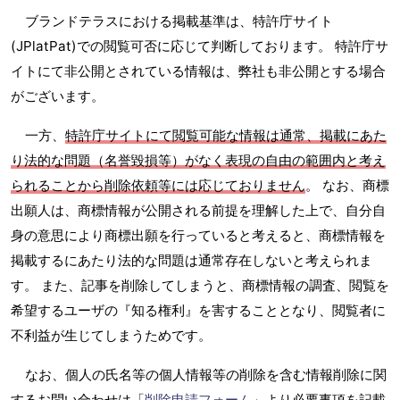
ブランドテラスにおける掲載基準は、特許庁サイト
(JPlatPat)での閲覧可否に応じて判断しております。 特許庁サ
イトにて非公開とされている情報は、弊社も非公開とする場合
がございます。
一方、
特許庁サイトにて閲覧可能な情報は通常、掲載にあた
り法的な問題（名誉毀損等）がなく表現の自由の範囲内と考え
られることから削除依頼等には応じておりません
。 なお、商標
出願人は、商標情報が公開される前提を理解した上で、自分自
身の意思により商標出願を行っていると考えると、商標情報を
掲載するにあたり法的な問題は通常存在しないと考えられま
す。 また、記事を削除してしまうと、商標情報の調査、閲覧を
希望するユーザの『知る権利』を害することとなり、閲覧者に
不利益が生じてしまうためです。
なお、個人の氏名等の個人情報等の削除を含む情報削除に関
するお問い合わせは「
削除申請フォーム
」より必要事項を記載