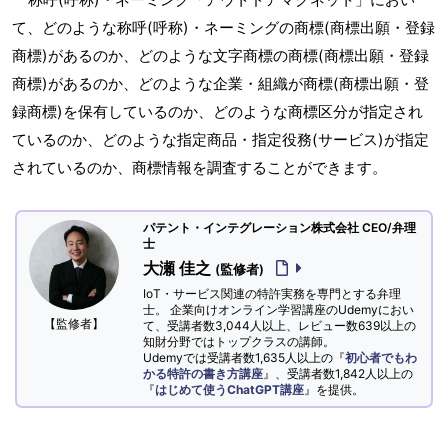
て、どのような称呼(呼称)・ネーミングの商標(商標出願・登録
商標)があるのか、どのような文字商標の商標(商標出願・登録
商標)があるのか、どのような企業・組織が商標(商標出願・登
録商標)を保有しているのか、どのような商標区分が指定され
ているのか、どのような指定商品・指定役務(サービス)が指定
されているのか、商標情報を調査することができます。
パテント・インテグレーション株式会社 CEO/弁理
士
大瀬 佳之
(監修者)
IoT・サービス関連の特許実務を専門とする弁理
士。 企業向けオンライン学習講座のUdemyにおい
【監修者】
て、受講者数3,044人以上、レビュー数639以上の
知財分野ではトップクラスの講師。
Udemyでは受講者数1,635人以上の『
初心者でもわ
かる特許の書き方講座
』、受講者数1,842人以上の
『
はじめて使うChatGPT講座
』を提供。