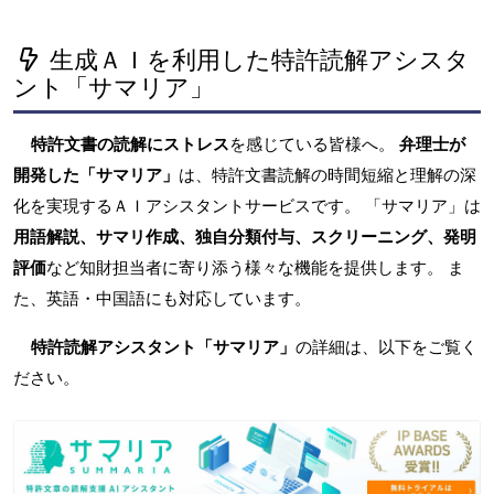
生成ＡＩを利用した特許読解アシスタ
ント「サマリア」
特許文書の読解にストレス
を感じている皆様へ。
弁理士が
開発した「サマリア」
は、特許文書読解の時間短縮と理解の深
化を実現するＡＩアシスタントサービスです。 「サマリア」は
用語解説、サマリ作成、独自分類付与、スクリーニング、発明
評価
など知財担当者に寄り添う様々な機能を提供します。 ま
た、英語・中国語にも対応しています。
特許読解アシスタント「サマリア」
の詳細は、以下をご覧く
ださい。