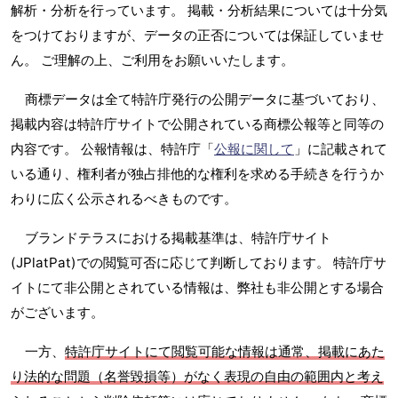
解析・分析を行っています。 掲載・分析結果については十分気
をつけておりますが、データの正否については保証していませ
ん。 ご理解の上、ご利用をお願いいたします。
商標データは全て特許庁発行の公開データに基づいており、
掲載内容は特許庁サイトで公開されている商標公報等と同等の
内容です。 公報情報は、特許庁「
公報に関して
」に記載されて
いる通り、権利者が独占排他的な権利を求める手続きを行うか
わりに広く公示されるべきものです。
ブランドテラスにおける掲載基準は、特許庁サイト
(JPlatPat)での閲覧可否に応じて判断しております。 特許庁サ
イトにて非公開とされている情報は、弊社も非公開とする場合
がございます。
一方、
特許庁サイトにて閲覧可能な情報は通常、掲載にあた
り法的な問題（名誉毀損等）がなく表現の自由の範囲内と考え