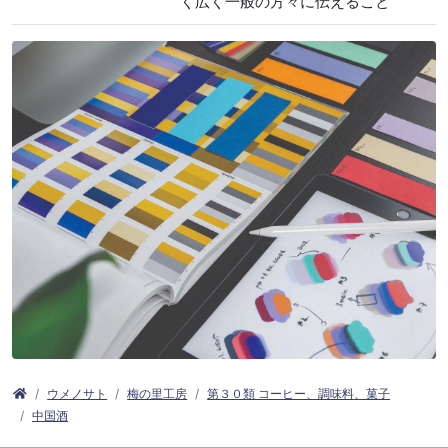
く広く一般の方々に伝えること
ウメノサト
梅の里工房
第３０類 コーヒー、調味料、菓子
中国酒