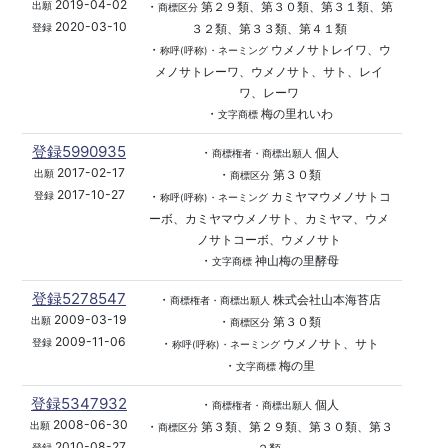
2019-04-02
・
第２９類、第３０類、第３１類、第
出願
商標区分
2020-03-10
３２類、第３３類、第４１類
登録
・
ウメノサトレイワ、ウ
称呼(呼称)・ネーミング
メノサトレーワ、ウメノサト、サト、レイ
ワ、レーワ
・
梅の里れいわ
文字商標
登録5990935
・
個人
商標権者・商標出願人
2017-02-17
・
第３０類
出願
商標区分
2017-10-27
・
カミヤマウメノサトコ
登録
称呼(呼称)・ネーミング
ーボ、カミヤマウメノサト、カミヤマ、ウメ
ノサトコーボ、ウメノサト
・
神山梅の里酵母
文字商標
登録5278547
・
株式会社山本海苔店
商標権者・商標出願人
2009-03-19
・
第３０類
出願
商標区分
2009-11-06
・
ウメノサト、サト
登録
称呼(呼称)・ネーミング
・
梅の里
文字商標
登録5347932
・
個人
商標権者・商標出願人
2008-06-30
・
第３類、第２９類、第３０類、第３
出願
商標区分
2010-08-27
登録