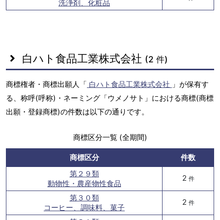
洗浄剤、化粧品
白ハト食品工業株式会社
(2 件)
商標権者・商標出願人「
白ハト食品工業株式会社
」が保有す
る、称呼(呼称)・ネーミング「ウメノサト」における商標(商標
出願・登録商標)の件数は以下の通りです。
商標区分一覧 (全期間)
商標区分
件数
第２９類
2
件
動物性・農産物性食品
第３０類
2
件
コーヒー、調味料、菓子