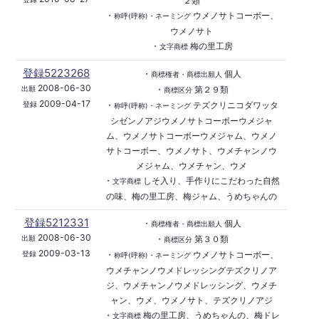
２類
・
ウメノサトコーボー、
称呼(呼称)・ネーミング
ウメノサト
・
梅の里工房
文字商標
登録5223268
・
個人
商標権者・商標出願人
2008-06-30
・
第２９類
出願
商標区分
2009-04-17
・
テズクリニコダワッタ
登録
称呼(呼称)・ネーミング
シゼンノアジウメノサトコーボーウメジャ
ム、ウメノサトコーボーウメジャム、ウメノ
サトコーボー、ウメノサト、ウメチャンノウ
メジャム、ウメチャン、ウメ
・
しそ入り、手作りにこだわった自然
文字商標
の味、梅の里工房、梅ジャム、うめちゃんの
登録5212331
・
個人
商標権者・商標出願人
2008-06-30
・
第３０類
出願
商標区分
2009-03-13
・
ウメノサトコーボー、
登録
称呼(呼称)・ネーミング
ウメチャンノウメドレッシングテズクリノア
ジ、ウメチャンノウメドレッシング、ウメチ
ャン、ウメ、ウメノサト、テズクリノアジ
・
梅の里工房、うめちゃんの、梅ドレ
文字商標