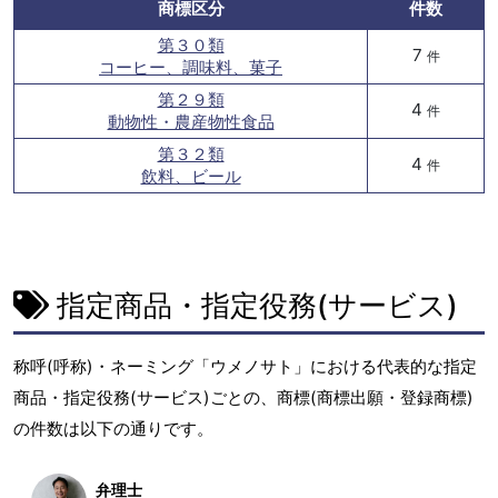
商標区分
件数
第３０類
7
件
コーヒー、調味料、菓子
第２９類
4
件
動物性・農産物性食品
第３２類
4
件
飲料、ビール
指定商品・指定役務(サービス)
称呼(呼称)・ネーミング「ウメノサト」における代表的な指定
商品・指定役務(サービス)ごとの、商標(商標出願・登録商標)
の件数は以下の通りです。
弁理士