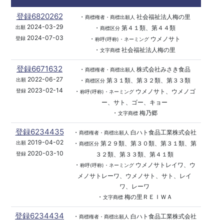
登録6820262
・
社会福祉法人梅の里
商標権者・商標出願人
2024-03-29
・
第４１類、第４４類
出願
商標区分
2024-07-03
・
ウメノサト
登録
称呼(呼称)・ネーミング
・
社会福祉法人梅の里
文字商標
登録6671632
・
株式会社みさき食品
商標権者・商標出願人
2022-06-27
・
第３１類、第３２類、第３３類
出願
商標区分
2023-02-14
・
ウメノサト、ウメノゴ
登録
称呼(呼称)・ネーミング
ー、サト、ゴー、キョー
・
梅乃郷
文字商標
登録6234435
・
白ハト食品工業株式会社
商標権者・商標出願人
2019-04-02
・
第２９類、第３０類、第３１類、第
出願
商標区分
2020-03-10
３２類、第３３類、第４１類
登録
・
ウメノサトレイワ、ウ
称呼(呼称)・ネーミング
メノサトレーワ、ウメノサト、サト、レイ
ワ、レーワ
・
梅の里ＲＥＩＷＡ
文字商標
登録6234434
・
白ハト食品工業株式会社
商標権者・商標出願人