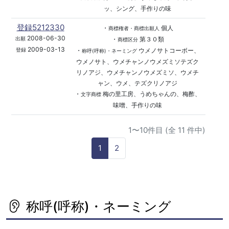
ッ、シング、手作りの味
登録5212330
・
個人
商標権者・商標出願人
2008-06-30
・
第３０類
出願
商標区分
2009-03-13
・
ウメノサトコーボー、
登録
称呼(呼称)・ネーミング
ウメノサト、ウメチャンノウメズミソテズク
リノアジ、ウメチャンノウメズミソ、ウメチ
ャン、ウメ、テズクリノアジ
・
梅の里工房、うめちゃんの、梅酢、
文字商標
味噌、手作りの味
1〜10件目 (全 11 件中)
1
2
称呼(呼称)・ネーミング