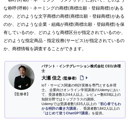
な称呼(呼称)・ネーミングの商標(商標出願・登録商標)がある
のか、どのような文字商標の商標(商標出願・登録商標)がある
のか、どのような企業・組織が商標(商標出願・登録商標)を保
有しているのか、どのような商標区分が指定されているのか、
どのような指定商品・指定役務(サービス)が指定されているの
か、商標情報を調査することができます。
パテント・インテグレーション株式会社 CEO/弁理
士
大瀬 佳之
(監修者)
IoT・サービス関連の特許実務を専門とする弁理
士。 企業向けオンライン学習講座のUdemyにおい
【監修者】
て、受講者数3,044人以上、レビュー数639以上の
知財分野ではトップクラスの講師。
Udemyでは受講者数1,635人以上の『
初心者でもわ
かる特許の書き方講座
』、受講者数1,842人以上の
『
はじめて使うChatGPT講座
』を提供。