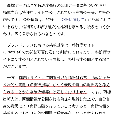
商標データは全て特許庁発行の公開データに基づいており、
掲載内容は特許庁サイトで公開されている商標公報等と同等の
内容です。 公報情報は、特許庁「
公報に関して
」に記載されて
いる通り、権利者が独占排他的な権利を求める手続きを行うか
わりに広く公示されるべきものです。
ブランドテラスにおける掲載基準は、特許庁サイト
(JPlatPat)での閲覧可否に応じて判断しております。 特許庁サ
イトにて非公開とされている情報は、弊社も非公開とする場合
がございます。
一方、
特許庁サイトにて閲覧可能な情報は通常、掲載にあた
り法的な問題（名誉毀損等）がなく表現の自由の範囲内と考え
られることから削除依頼等には応じておりません
。 なお、商標
出願人は、商標情報が公開される前提を理解した上で、自分自
身の意思により商標出願を行っていると考えると、商標情報を
掲載するにあたり法的な問題は通常存在しないと考えられま