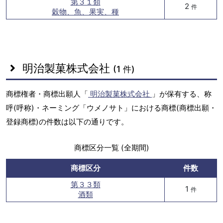
第３１類
2
件
穀物、魚、果実、種
明治製菓株式会社
(1 件)
商標権者・商標出願人「
明治製菓株式会社
」が保有する、称
呼(呼称)・ネーミング「ウメノサト」における商標(商標出願・
登録商標)の件数は以下の通りです。
商標区分一覧 (全期間)
商標区分
件数
第３３類
1
件
酒類