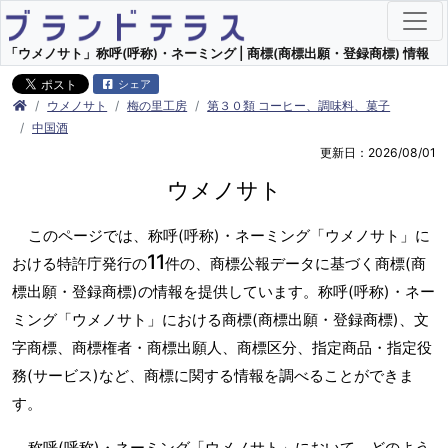
「ウメノサト」称呼(呼称)・ネーミング | 商標(商標出願・登録商標) 情報
シェア
ウメノサト
梅の里工房
第３０類 コーヒー、調味料、菓子
中国酒
更新日：2026/08/01
ウメノサト
このページでは、称呼(呼称)・ネーミング「ウメノサト」に
11
おける特許庁発行の
件の、商標公報データに基づく商標(商
標出願・登録商標)の情報を提供しています。称呼(呼称)・ネー
ミング「ウメノサト」における商標(商標出願・登録商標)、文
字商標、商標権者・商標出願人、商標区分、指定商品・指定役
務(サービス)など、商標に関する情報を調べることができま
す。
称呼(呼称)・ネーミング「ウメノサト」において、どのよう