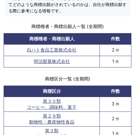
てどのような商標出願がされているのかは、自社が商標出願す
る際に参考になる情報です。
商標権者・商標出願人一覧 (全期間)
商標権者・商標出願人
件数
白ハト食品工業株式会社
2
件
明治製菓株式会社
1
件
商標区分一覧 (全期間)
商標区分
件数
第３０類
3
件
コーヒー、調味料、菓子
第２９類
2
件
動物性・農産物性食品
第３類
1
件