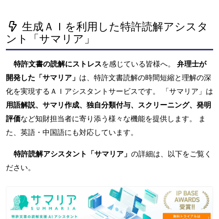
生成ＡＩを利用した特許読解アシスタ
ント「サマリア」
特許文書の読解にストレス
を感じている皆様へ。
弁理士が
開発した「サマリア」
は、特許文書読解の時間短縮と理解の深
化を実現するＡＩアシスタントサービスです。 「サマリア」は
用語解説、サマリ作成、独自分類付与、スクリーニング、発明
評価
など知財担当者に寄り添う様々な機能を提供します。 ま
た、英語・中国語にも対応しています。
特許読解アシスタント「サマリア」
の詳細は、以下をご覧く
ださい。