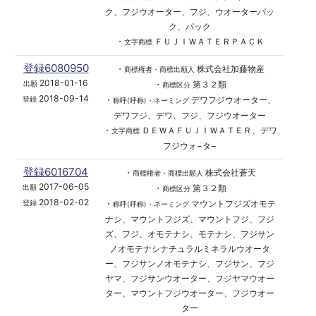
ク、フジウオーター、フジ、ウオーターパッ
ク、パック
・
ＦＵＪＩＷＡＴＥＲＰＡＣＫ
文字商標
登録6080950
・
株式会社加藤物産
商標権者・商標出願人
2018-01-16
・
第３２類
出願
商標区分
2018-09-14
・
デワフジウオーター、
登録
称呼(呼称)・ネーミング
デワフジ、デワ、フジ、フジウオーター
・
ＤＥＷＡＦＵＪＩＷＡＴＥＲ、デワ
文字商標
フジウォ−タ−
登録6016704
・
株式会社蒼天
商標権者・商標出願人
2017-06-05
・
第３２類
出願
商標区分
2018-02-02
・
マウントフジズオモテ
登録
称呼(呼称)・ネーミング
ナシ、マウントフジズ、マウントフジ、フジ
ズ、フジ、オモテナシ、モテナシ、フジサン
ノオモテナシナチュラルミネラルウオータ
ー、フジサンノオモテナシ、フジサン、フジ
ヤマ、フジサンウオーター、フジヤマウオー
ター、マウントフジウオーター、フジウオー
ター