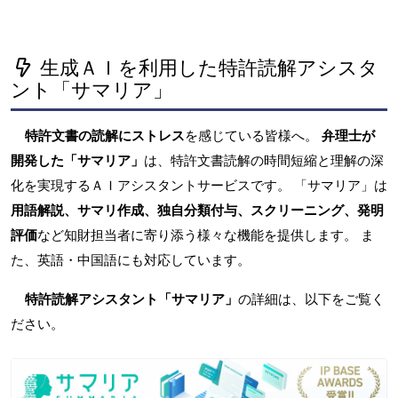
生成ＡＩを利用した特許読解アシスタ
ント「サマリア」
特許文書の読解にストレス
を感じている皆様へ。
弁理士が
開発した「サマリア」
は、特許文書読解の時間短縮と理解の深
化を実現するＡＩアシスタントサービスです。 「サマリア」は
用語解説、サマリ作成、独自分類付与、スクリーニング、発明
評価
など知財担当者に寄り添う様々な機能を提供します。 ま
た、英語・中国語にも対応しています。
特許読解アシスタント「サマリア」
の詳細は、以下をご覧く
ださい。