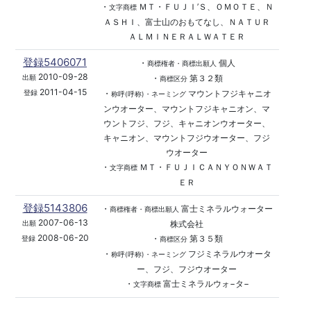
・
ＭＴ・ＦＵＪＩ’Ｓ、ＯＭＯＴＥ、Ｎ
文字商標
ＡＳＨＩ、富士山のおもてなし、ＮＡＴＵＲ
ＡＬＭＩＮＥＲＡＬＷＡＴＥＲ
登録5406071
・
個人
商標権者・商標出願人
2010-09-28
・
第３２類
出願
商標区分
2011-04-15
・
マウントフジキャニオ
登録
称呼(呼称)・ネーミング
ンウオーター、マウントフジキャニオン、マ
ウントフジ、フジ、キャニオンウオーター、
キャニオン、マウントフジウオーター、フジ
ウオーター
・
ＭＴ・ＦＵＪＩＣＡＮＹＯＮＷＡＴ
文字商標
ＥＲ
登録5143806
・
富士ミネラルウォーター
商標権者・商標出願人
2007-06-13
株式会社
出願
2008-06-20
・
第３５類
登録
商標区分
・
フジミネラルウオータ
称呼(呼称)・ネーミング
ー、フジ、フジウオーター
・
富士ミネラルウォ−タ−
文字商標