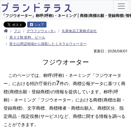
「フジウオーター」称呼(呼称)・ネーミング | 商標(商標出願・登録商標) 情
シェア
フジ
デワフジウォ−タ−
丸善食品工業株式会社
第３２類 飲料、ビール
富士山周辺地域から採取したミネラルウォーター
更新日：2026/08/01
フジウオーター
このページでは、称呼(呼称)・ネーミング「フジウオータ
7
ー」における特許庁発行の
件の、商標公報データに基づく商
標(商標出願・登録商標)の情報を提供しています。称呼(呼
称)・ネーミング「フジウオーター」における商標(商標出願・
登録商標)、文字商標、商標権者・商標出願人、商標区分、指
定商品・指定役務(サービス)など、商標に関する情報を調べる
ことができます。