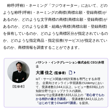
称呼(呼称)・ネーミング「フジウオーター」において、どの
ような称呼(呼称)・ネーミングの商標(商標出願・登録商標)が
あるのか、どのような文字商標の商標(商標出願・登録商標)が
あるのか、どのような企業・組織が商標(商標出願・登録商標)
を保有しているのか、どのような商標区分が指定されているの
か、どのような指定商品・指定役務(サービス)が指定されてい
るのか、商標情報を調査することができます。
パテント・インテグレーション株式会社 CEO/弁理
士
大瀬 佳之
(監修者)
IoT・サービス関連の特許実務を専門とする弁理
士。 企業向けオンライン学習講座のUdemyにおい
【監修者】
て、受講者数3,044人以上、レビュー数639以上の
知財分野ではトップクラスの講師。
Udemyでは受講者数1,635人以上の『
初心者でもわ
かる特許の書き方講座
』、受講者数1,842人以上の
『
はじめて使うChatGPT講座
』を提供。