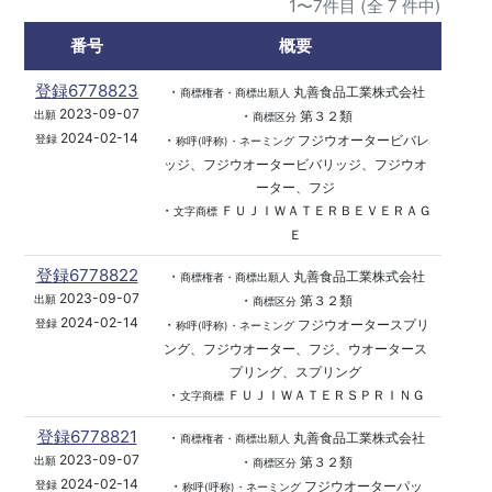
1〜7件目 (全 7 件中)
番号
概要
登録6778823
・
丸善食品工業株式会社
商標権者・商標出願人
2023-09-07
・
第３２類
出願
商標区分
2024-02-14
・
フジウオータービバレ
登録
称呼(呼称)・ネーミング
ッジ、フジウオータービバリッジ、フジウオ
ーター、フジ
・
ＦＵＪＩＷＡＴＥＲＢＥＶＥＲＡＧ
文字商標
Ｅ
登録6778822
・
丸善食品工業株式会社
商標権者・商標出願人
2023-09-07
・
第３２類
出願
商標区分
2024-02-14
・
フジウオータースプリ
登録
称呼(呼称)・ネーミング
ング、フジウオーター、フジ、ウオータース
プリング、スプリング
・
ＦＵＪＩＷＡＴＥＲＳＰＲＩＮＧ
文字商標
登録6778821
・
丸善食品工業株式会社
商標権者・商標出願人
2023-09-07
・
第３２類
出願
商標区分
2024-02-14
・
フジウオーターパッ
登録
称呼(呼称)・ネーミング