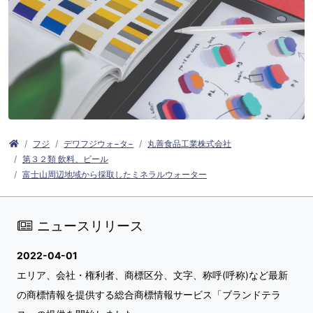
フジ
デワフジウォ−タ−
丸善食品工業株式会社
第３２類 飲料、ビール
富士山周辺地域から採取したミネラルウォーター
ニュースリリース
2022-04-01
エリア、会社・権利者、商標区分、文字、称呼(呼称)など最新
の商標情報を提供する総合商標情報サービス「ブランドテラ