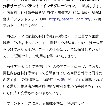
分析サービス パテント・インテグレーション
」に帰属します。
社内資料、社外報告資料等(有償・無償問わず)に掲載する際は
出典「ブランドテラス, URL:
https://patent-i.com/tm/
」を明
記の上、ご利用ください。
商標データは最新の特許庁発行の商標データに基づき集計・
解析・分析を行っています。 掲載・分析結果については十分気
をつけておりますが、データの正否については保証していませ
ん。 ご理解の上、ご利用をお願いいたします。
商標データは全て特許庁発行の公開データに基づいており、
掲載内容は特許庁サイトで公開されている商標公報等と同等の
内容です。 公報情報は、特許庁「
公報に関して
」に記載されて
いる通り、権利者が独占排他的な権利を求める手続きを行うか
わりに広く公示されるべきものです。
ブランドテラスにおける掲載基準は、特許庁サイト