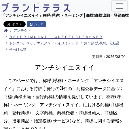
「アンチシイエヌイイ」称呼(呼称)・ネーミング | 商標(商標出願・登録商標)
シェア
アンチクネ
ＢＥＬＰＲＩＭＯＡＮＴＩ－ＣＮＥＧＥＬＣＬＥＡＮＳＥＲ
トンクヘルスケアエムアンドアイリミテッド
第３類 洗浄剤、化粧品
せっけん類
更新日：2026/08/01
アンチシイエヌイイ
このページでは、称呼(呼称)・ネーミング「アンチシイエヌ
3
イイ」における特許庁発行の
件の、商標公報データに基づく
商標(商標出願・登録商標)の情報を提供しています。称呼(呼
称)・ネーミング「アンチシイエヌイイ」における商標(商標出
願・登録商標)、文字商標、商標権者・商標出願人、商標区
分、指定商品・指定役務(サービス)など、商標に関する情報を
調べることができます。