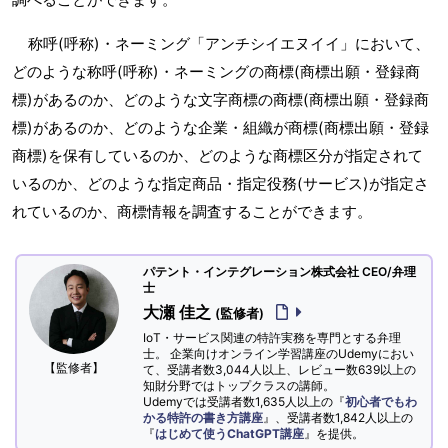
称呼(呼称)・ネーミング「アンチシイエヌイイ」において、
どのような称呼(呼称)・ネーミングの商標(商標出願・登録商
標)があるのか、どのような文字商標の商標(商標出願・登録商
標)があるのか、どのような企業・組織が商標(商標出願・登録
商標)を保有しているのか、どのような商標区分が指定されて
いるのか、どのような指定商品・指定役務(サービス)が指定さ
れているのか、商標情報を調査することができます。
パテント・インテグレーション株式会社 CEO/弁理
士
大瀬 佳之
(監修者)
IoT・サービス関連の特許実務を専門とする弁理
士。 企業向けオンライン学習講座のUdemyにおい
【監修者】
て、受講者数3,044人以上、レビュー数639以上の
知財分野ではトップクラスの講師。
Udemyでは受講者数1,635人以上の『
初心者でもわ
かる特許の書き方講座
』、受講者数1,842人以上の
『
はじめて使うChatGPT講座
』を提供。