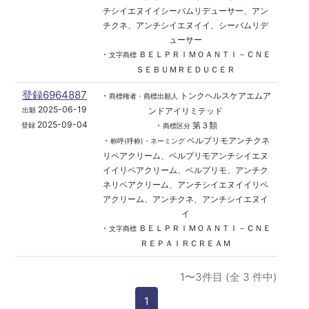
チシイエヌイイシーバムリデューサー、アン
チクネ、アンチシイエヌイイ、シーバムリデ
ューサー
・
ＢＥＬＰＲＩＭＯＡＮＴＩ－ＣＮＥ
文字商標
ＳＥＢＵＭＲＥＤＵＣＥＲ
登録6964887
・
トンクヘルスケアエムア
商標権者・商標出願人
2025-06-19
ンドアイリミテッド
出願
2025-09-04
・
第３類
登録
商標区分
・
ベルプリモアンチクネ
称呼(呼称)・ネーミング
リペアクリーム、ベルプリモアンチシイエヌ
イイリペアクリーム、ベルプリモ、アンチク
ネリペアクリーム、アンチシイエヌイイリペ
アクリーム、アンチクネ、アンチシイエヌイ
イ
・
ＢＥＬＰＲＩＭＯＡＮＴＩ－ＣＮＥ
文字商標
ＲＥＰＡＩＲＣＲＥＡＭ
1〜3件目 (全 3 件中)
1