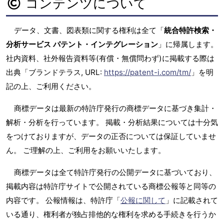
コンテンツについて
データ、文書、図表類に関する権利は全て「
統合特許検索・
分析サービス パテント・インテグレーション
」に帰属します。
社内資料、社外報告資料等(有償・無償問わず)に掲載する際は
出典「ブランドテラス, URL:
https://patent-i.com/tm/
」を明
記の上、ご利用ください。
商標データは最新の特許庁発行の商標データに基づき集計・
解析・分析を行っています。 掲載・分析結果については十分気
をつけておりますが、データの正否については保証していませ
ん。 ご理解の上、ご利用をお願いいたします。
商標データは全て特許庁発行の公開データに基づいており、
掲載内容は特許庁サイトで公開されている商標公報等と同等の
内容です。 公報情報は、特許庁「
公報に関して
」に記載されて
いる通り、権利者が独占排他的な権利を求める手続きを行うか