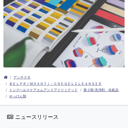
アンチクネ
ＢＥＬＰＲＩＭＯＡＮＴＩ－ＣＮＥＧＥＬＣＬＥＡＮＳＥＲ
トンクヘルスケアエムアンドアイリミテッド
第３類 洗浄剤、化粧品
せっけん類
ニュースリリース