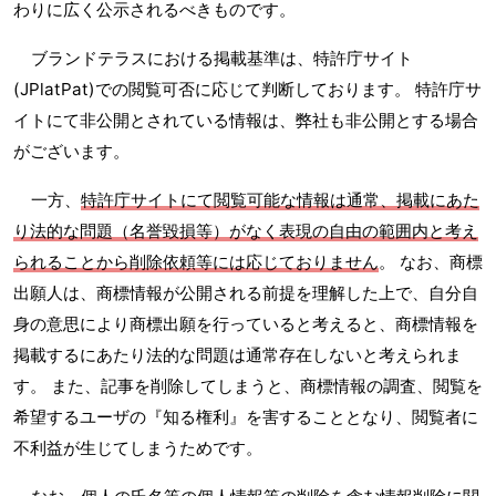
わりに広く公示されるべきものです。
ブランドテラスにおける掲載基準は、特許庁サイト
(JPlatPat)での閲覧可否に応じて判断しております。 特許庁サ
イトにて非公開とされている情報は、弊社も非公開とする場合
がございます。
一方、
特許庁サイトにて閲覧可能な情報は通常、掲載にあた
り法的な問題（名誉毀損等）がなく表現の自由の範囲内と考え
られることから削除依頼等には応じておりません
。 なお、商標
出願人は、商標情報が公開される前提を理解した上で、自分自
身の意思により商標出願を行っていると考えると、商標情報を
掲載するにあたり法的な問題は通常存在しないと考えられま
す。 また、記事を削除してしまうと、商標情報の調査、閲覧を
希望するユーザの『知る権利』を害することとなり、閲覧者に
不利益が生じてしまうためです。