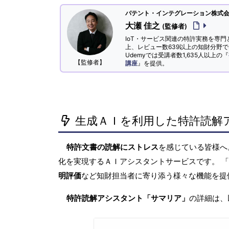
パテント・インテグレーション株式会社
大瀬 佳之
(監修者)
IoT・サービス関連の特許実務を専門
上、レビュー数639以上の知財分野
Udemyでは受講者数1,635人以上の『
【監修者】
講座
』を提供。
生成ＡＩを利用した特許読解
特許文書の読解にストレス
を感じている皆様
化を実現するＡＩアシスタントサービスです。 
明評価
など知財担当者に寄り添う様々な機能を提
特許読解アシスタント「サマリア」
の詳細は、