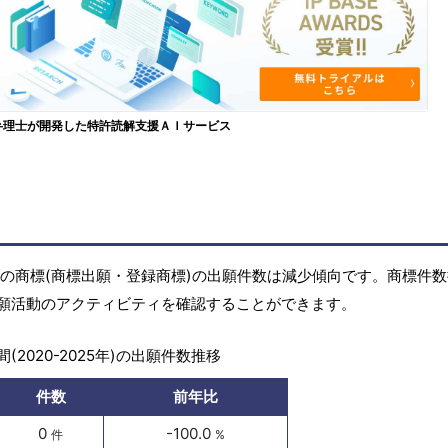
弁理士が開発した特許読解支援ＡＩサービス
5年)の商標(商標出願・登録商標)の出願件数は減少傾向です。商標件
願活動のアクティビティを確認することができます。
(2020-2025年)の出願件数推移
件数
前年比
0
-100.0
件
%