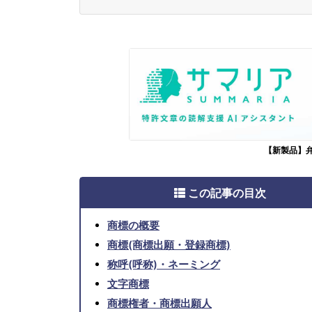
【新製品】
この記事の目次
商標の概要
商標(商標出願・登録商標)
称呼(呼称)・ネーミング
文字商標
商標権者・商標出願人