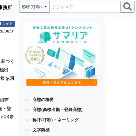
称呼(呼称)
事務所
シェア
/08/01
に基づく
標出
情報を調
商標の概要
登録商
願・登
商標(商標出願・登録商標)
)が指定
称呼(呼称)・ネーミング
文字商標