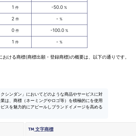
1
-50.0
件
%
2
-
件
%
0
-100.0
件
%
1
-
件
%
における商標(商標出願・登録商標)の概要は、以下の通りです。
カクシンダン」においてどのような商品やサービスに対
企業は、商標（ネーミングやロゴ等）を積極的にを使用
ービスを魅力的にアピールしブランドイメージを高める
文字商標