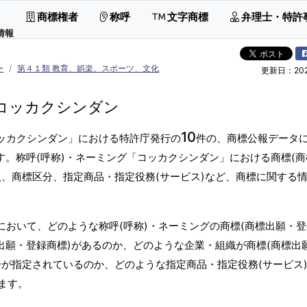
商標権者
称呼
文字商標
弁理士・特許
情報
ー
第４１類 教育、娯楽、スポーツ、文化
更新日：2026
コッカクシンダン
10
コッカクシンダン」における特許庁発行の
件の、商標公報データ
す。称呼(呼称)・ネーミング「コッカクシンダン」における商標(商
人、商標区分、指定商品・指定役務(サービス)など、商標に関する
において、どのような称呼(呼称)・ネーミングの商標(商標出願・
出願・登録商標)があるのか、どのような企業・組織が商標(商標出
分が指定されているのか、どのような指定商品・指定役務(サービス
ます。