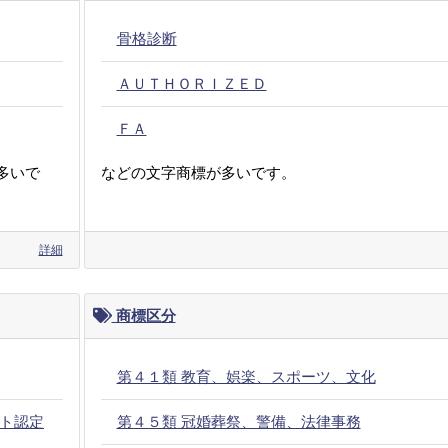
骨格診断
ＡＵＴＨＯＲＩＺＥＤ
ＦＡ
多いで
などの文字商標が多いです。
詳細
商標区分
第４１類 教育、娯楽、スポーツ、文化
ト認定
第４５類 冠婚葬祭、警備、法律事務