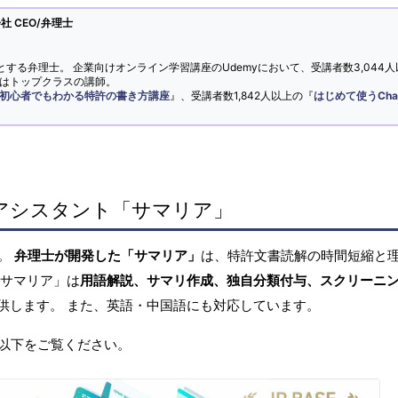
 CEO/弁理士
とする弁理士。 企業向けオンライン学習講座のUdemyにおいて、受講者数3,044人
ではトップクラスの講師。
初心者でもわかる特許の書き方講座
』、受講者数1,842人以上の『
はじめて使うCha
アシスタント「サマリア」
へ。
弁理士が開発した「サマリア」
は、特許文書読解の時間短縮と
「サマリア」は
用語解説、サマリ作成、独自分類付与、スクリーニ
供します。 また、英語・中国語にも対応しています。
以下をご覧ください。