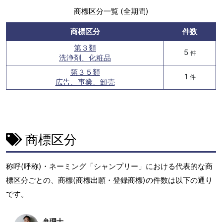
商標区分一覧 (全期間)
商標区分
件数
第３類
5
件
洗浄剤、化粧品
第３５類
1
件
広告、事業、卸売
商標区分
称呼(呼称)・ネーミング「シャンプリー」における代表的な商
標区分ごとの、商標(商標出願・登録商標)の件数は以下の通り
です。
弁理士