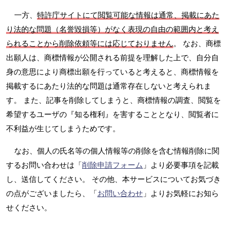
一方、
特許庁サイトにて閲覧可能な情報は通常、掲載にあた
り法的な問題（名誉毀損等）がなく表現の自由の範囲内と考え
られることから削除依頼等には応じておりません
。 なお、商標
出願人は、商標情報が公開される前提を理解した上で、自分自
身の意思により商標出願を行っていると考えると、商標情報を
掲載するにあたり法的な問題は通常存在しないと考えられま
す。 また、記事を削除してしまうと、商標情報の調査、閲覧を
希望するユーザの『知る権利』を害することとなり、閲覧者に
不利益が生じてしまうためです。
なお、個人の氏名等の個人情報等の削除を含む情報削除に関
するお問い合わせは「
削除申請フォーム
」より必要事項を記載
し、送信してください。 その他、本サービスについてお気づき
の点がございましたら、「
お問い合わせ
」よりお気軽にお知ら
せください。