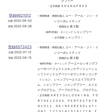
グプリー
・
ＳＨＡＮＧＰＲＥＥ
文字商標
登録6621012
・
ユー・アール・ジィ・イ
商標権者・商標出願人
2022-06-03
ンコーポレイテッド
出願
2022-09-28
・
第３類
登録
商標区分
・
シャンプリー
称呼(呼称)・ネーミング
・
シャンプリ－
文字商標
登録6572423
・
ユー・アール・ジィ・イ
商標権者・商標出願人
2022-01-12
ンコーポレイテッド
出願
2022-06-15
・
第３類
登録
商標区分
・
アーユールッキングフ
称呼(呼称)・ネーミング
ォーザパーフェクトスキンケアソリューショ
ンファインドユアベリーオウンスキンコンデ
ィション、シャンプリーエイエイプログラ
ム、シャンプリー、シャングプリー、エイエ
イプログラム、アープログラム、プログラム
・
ＡＲＥＹＯＵＬＯＯＫＩＮＧ、ＦＯ
文字商標
ＲＴＨＥ１２３４５、ＰＥＲＦＥＣＴ６７８
９１０１１、ＳＫＩＮＣＡＲＥＳＯＬＵＴＩ
ＯＮ？、１２１３１４１５１６１７１８、Ｆ