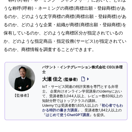
うな称呼(呼称)・ネーミングの商標(商標出願・登録商標)があ
るのか、どのような文字商標の商標(商標出願・登録商標)があ
るのか、どのような企業・組織が商標(商標出願・登録商標)を
保有しているのか、どのような商標区分が指定されているの
か、どのような指定商品・指定役務(サービス)が指定されてい
るのか、商標情報を調査することができます。
パテント・インテグレーション株式会社 CEO/弁理
士
大瀬 佳之
(監修者)
IoT・サービス関連の特許実務を専門とする弁理
士。 企業向けオンライン学習講座のUdemyにおい
【監修者】
て、受講者数3,044人以上、レビュー数639以上の
知財分野ではトップクラスの講師。
Udemyでは受講者数1,635人以上の『
初心者でもわ
かる特許の書き方講座
』、受講者数1,842人以上の
『
はじめて使うChatGPT講座
』を提供。