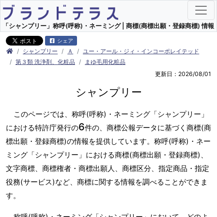
「シャンプリー」称呼(呼称)・ネーミング | 商標(商標出願・登録商標) 情報
シェア
シャンプリー
Ａ
ユー・アール・ジィ・インコーポレイテッド
第３類 洗浄剤、化粧品
まゆ毛用化粧品
更新日：2026/08/01
シャンプリー
このページでは、称呼(呼称)・ネーミング「シャンプリー」
6
における特許庁発行の
件の、商標公報データに基づく商標(商
標出願・登録商標)の情報を提供しています。称呼(呼称)・ネー
ミング「シャンプリー」における商標(商標出願・登録商標)、
文字商標、商標権者・商標出願人、商標区分、指定商品・指定
役務(サービス)など、商標に関する情報を調べることができま
す。
称呼(呼称)・ネーミング「シャンプリー」において、どのよ