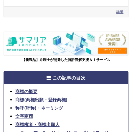
詳細
【新製品】弁理士が開発した特許読解支援ＡＩサービス
この記事の目次
商標の概要
商標(商標出願・登録商標)
称呼(呼称)・ネーミング
文字商標
商標権者・商標出願人