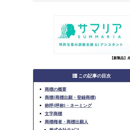
【新製品】
この記事の目次
商標の概要
商標(商標出願・登録商標)
称呼(呼称)・ネーミング
文字商標
商標権者・商標出願人
株式会社ラピス