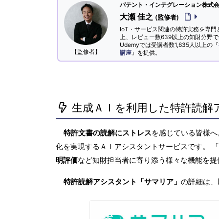
パテント・インテグレーション株式会社
大瀬 佳之
(監修者)
IoT・サービス関連の特許実務を専門
上、レビュー数639以上の知財分野
Udemyでは受講者数1,635人以上の『
【監修者】
講座
』を提供。
生成ＡＩを利用した特許読解
特許文書の読解にストレス
を感じている皆様
化を実現するＡＩアシスタントサービスです。 
明評価
など知財担当者に寄り添う様々な機能を提
特許読解アシスタント「サマリア」
の詳細は、