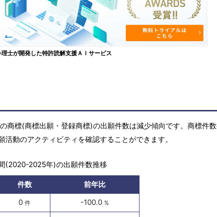
弁理士が開発した特許読解支援ＡＩサービス
5年)の商標(商標出願・登録商標)の出願件数は減少傾向です。商標件
願活動のアクティビティを確認することができます。
(2020-2025年)の出願件数推移
件数
前年比
0
-100.0
件
%