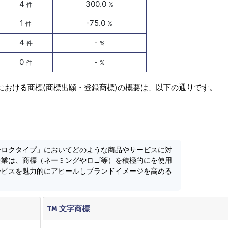
4
300.0
件
%
1
-75.0
件
%
4
-
件
%
0
-
件
%
における商標(商標出願・登録商標)の概要は、以下の通りです。
ーロクタイプ」においてどのような商品やサービスに対
企業は、商標（ネーミングやロゴ等）を積極的にを使用
ービスを魅力的にアピールしブランドイメージを高める
文字商標