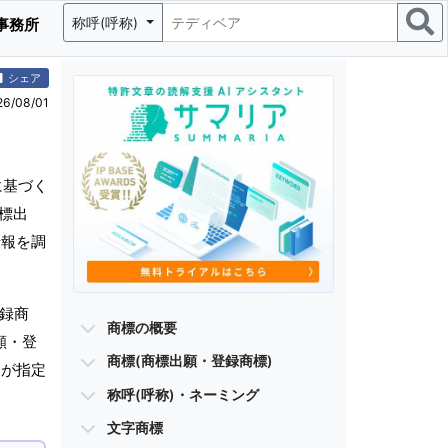
称呼(呼称)
事務所
シェア
/08/01
に基づく
標出
情報を調
登録商
商標の概要
願・登
商標(商標出願・登録商標)
)が指定
称呼(呼称)・ネーミング
文字商標