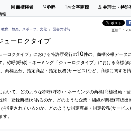
商標権者
称呼
文字商標
弁理士・特許
情報
 教育、娯楽、スポーツ、文化
図書の貸与
更新日：2026
ジューロクタイプ
10
ジューロクタイプ」における特許庁発行の
件の、商標公報データ
す。称呼(呼称)・ネーミング「ジューロクタイプ」における商標(商
人、商標区分、指定商品・指定役務(サービス)など、商標に関する
において、どのような称呼(呼称)・ネーミングの商標(商標出願・
出願・登録商標)があるのか、どのような企業・組織が商標(商標出
分が指定されているのか、どのような指定商品・指定役務(サービス
ます。