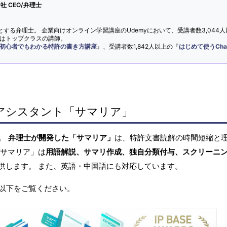
 CEO/弁理士
とする弁理士。 企業向けオンライン学習講座のUdemyにおいて、受講者数3,044人
ではトップクラスの講師。
初心者でもわかる特許の書き方講座
』、受講者数1,842人以上の『
はじめて使うCha
アシスタント「サマリア」
へ。
弁理士が開発した「サマリア」
は、特許文書読解の時間短縮と
「サマリア」は
用語解説、サマリ作成、独自分類付与、スクリーニ
供します。 また、英語・中国語にも対応しています。
以下をご覧ください。