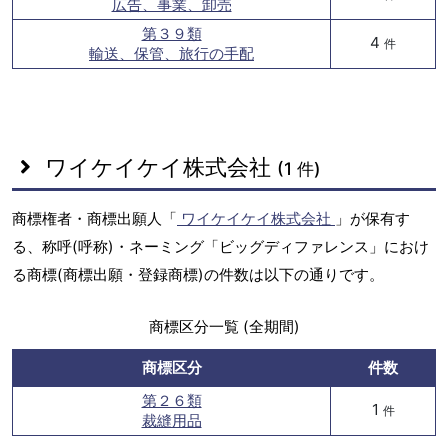
広告、事業、卸売
第３９類
4
件
輸送、保管、旅行の手配
ワイケイケイ株式会社
(1 件)
商標権者・商標出願人「
ワイケイケイ株式会社
」が保有す
る、称呼(呼称)・ネーミング「ビッグディファレンス」におけ
る商標(商標出願・登録商標)の件数は以下の通りです。
商標区分一覧 (全期間)
商標区分
件数
第２６類
1
件
裁縫用品