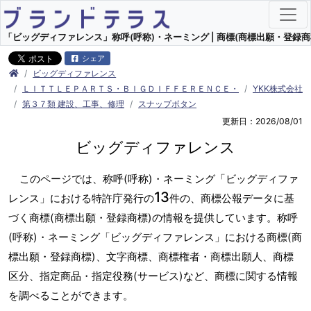
「ビッグディファレンス」称呼(呼称)・ネーミング | 商標(商標出願・登録商
シェア
ビッグディファレンス
ＬＩＴＴＬＥＰＡＲＴＳ・ＢＩＧＤＩＦＦＥＲＥＮＣＥ・
YKK株式会社
第３７類 建設、工事、修理
スナップボタン
更新日：2026/08/01
ビッグディファレンス
このページでは、称呼(呼称)・ネーミング「ビッグディファ
13
レンス」における特許庁発行の
件の、商標公報データに基
づく商標(商標出願・登録商標)の情報を提供しています。称呼
(呼称)・ネーミング「ビッグディファレンス」における商標(商
標出願・登録商標)、文字商標、商標権者・商標出願人、商標
区分、指定商品・指定役務(サービス)など、商標に関する情報
を調べることができます。