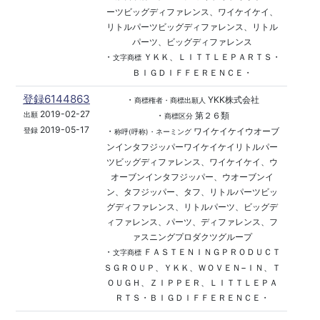
ーツビッグディファレンス、ワイケイケイ、
リトルパーツビッグディファレンス、リトル
パーツ、ビッグディファレンス
・
ＹＫＫ、ＬＩＴＴＬＥＰＡＲＴＳ・
文字商標
ＢＩＧＤＩＦＦＥＲＥＮＣＥ・
登録6144863
・
YKK株式会社
商標権者・商標出願人
2019-02-27
・
第２６類
出願
商標区分
2019-05-17
・
ワイケイケイウオーブ
登録
称呼(呼称)・ネーミング
ンインタフジッパーワイケイケイリトルパー
ツビッグディファレンス、ワイケイケイ、ウ
オーブンインタフジッパー、ウオーブンイ
ン、タフジッパー、タフ、リトルパーツビッ
グディファレンス、リトルパーツ、ビッグデ
ィファレンス、パーツ、ディファレンス、フ
ァスニングプロダクツグループ
・
ＦＡＳＴＥＮＩＮＧＰＲＯＤＵＣＴ
文字商標
ＳＧＲＯＵＰ、ＹＫＫ、ＷＯＶＥＮ−ＩＮ、Ｔ
ＯＵＧＨ、ＺＩＰＰＥＲ、ＬＩＴＴＬＥＰＡ
ＲＴＳ・ＢＩＧＤＩＦＦＥＲＥＮＣＥ・