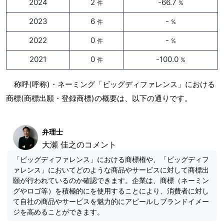
2024
2
-66.7
件
%
2023
6
-
件
%
2022
0
-
件
%
2021
0
-100.0
件
%
称呼(呼称)・ネーミング「ビッグディファレンス」における
商標(商標出願・登録商標)の概要は、以下の通りです。
弁理士
大瀬 佳之のコメント
「ビッグディファレンス」における商標権や、「ビッグディフ
ァレンス」においてどのような商品やサービスに対して商標出
願が行われているのか確認できます。企業は、商標（ネーミン
グやロゴ等）を積極的にを使用することにより、消費者に対し
て自社の商品やサービスを魅力的にアピールしブランドイメー
ジを高めることができます。