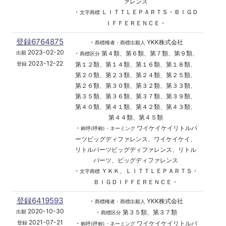
ァレンス
・
ＬＩＴＴＬＥＰＡＲＴＳ・ＢＩＧＤ
文字商標
ＩＦＦＥＲＥＮＣＥ・
登録6764875
・
YKK株式会社
商標権者・商標出願人
2023-02-20
・
第４類、第６類、第７類、第９類、
出願
商標区分
2023-12-22
第１２類、第１４類、第１６類、第１８類、
登録
第２０類、第２３類、第２４類、第２５類、
第２６類、第３０類、第３２類、第３３類、
第３５類、第３６類、第３７類、第３９類、
第４０類、第４１類、第４２類、第４３類、
第４４類、第４５類
・
ワイケイケイリトルパ
称呼(呼称)・ネーミング
ーツビッグディファレンス、ワイケイケイ、
リトルパーツビッグディファレンス、リトル
パーツ、ビッグディファレンス
・
ＹＫＫ、ＬＩＴＴＬＥＰＡＲＴＳ・
文字商標
ＢＩＧＤＩＦＦＥＲＥＮＣＥ・
登録6419593
・
YKK株式会社
商標権者・商標出願人
2020-10-30
・
第３５類、第３７類
出願
商標区分
2021-07-21
・
ワイケイケイリトルパ
登録
称呼(呼称)・ネーミング