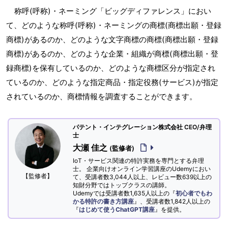
称呼(呼称)・ネーミング「ビッグディファレンス」におい
て、どのような称呼(呼称)・ネーミングの商標(商標出願・登録
商標)があるのか、どのような文字商標の商標(商標出願・登録
商標)があるのか、どのような企業・組織が商標(商標出願・登
録商標)を保有しているのか、どのような商標区分が指定され
ているのか、どのような指定商品・指定役務(サービス)が指定
されているのか、商標情報を調査することができます。
パテント・インテグレーション株式会社 CEO/弁理
士
大瀬 佳之
(監修者)
IoT・サービス関連の特許実務を専門とする弁理
士。 企業向けオンライン学習講座のUdemyにおい
【監修者】
て、受講者数3,044人以上、レビュー数639以上の
知財分野ではトップクラスの講師。
Udemyでは受講者数1,635人以上の『
初心者でもわ
かる特許の書き方講座
』、受講者数1,842人以上の
『
はじめて使うChatGPT講座
』を提供。