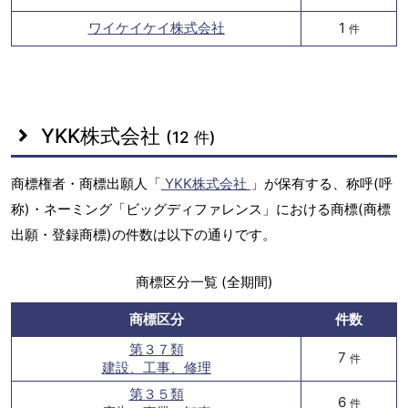
ワイケイケイ株式会社
1
件
YKK株式会社
(12 件)
商標権者・商標出願人「
YKK株式会社
」が保有する、称呼(呼
称)・ネーミング「ビッグディファレンス」における商標(商標
出願・登録商標)の件数は以下の通りです。
商標区分一覧 (全期間)
商標区分
件数
第３７類
7
件
建設、工事、修理
第３５類
6
件