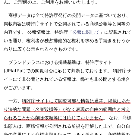
ん。 ご理解の上、ご利用をお願いいたします。
商標データは全て特許庁発行の公開データに基づいており、
掲載内容は特許庁サイトで公開されている商標公報等と同等の
内容です。 公報情報は、特許庁「
公報に関して
」に記載されて
いる通り、権利者が独占排他的な権利を求める手続きを行うか
わりに広く公示されるべきものです。
ブランドテラスにおける掲載基準は、特許庁サイト
(JPlatPat)での閲覧可否に応じて判断しております。 特許庁サ
イトにて非公開とされている情報は、弊社も非公開とする場合
がございます。
一方、
特許庁サイトにて閲覧可能な情報は通常、掲載にあた
り法的な問題（名誉毀損等）がなく表現の自由の範囲内と考え
られることから削除依頼等には応じておりません
。 なお、商標
出願人は、商標情報が公開される前提を理解した上で、自分自
身の意思により商標出願を行っていると考えると、商標情報を