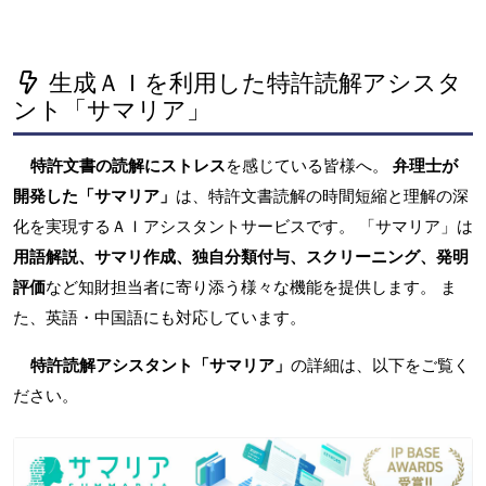
生成ＡＩを利用した特許読解アシスタ
ント「サマリア」
特許文書の読解にストレス
を感じている皆様へ。
弁理士が
開発した「サマリア」
は、特許文書読解の時間短縮と理解の深
化を実現するＡＩアシスタントサービスです。 「サマリア」は
用語解説、サマリ作成、独自分類付与、スクリーニング、発明
評価
など知財担当者に寄り添う様々な機能を提供します。 ま
た、英語・中国語にも対応しています。
特許読解アシスタント「サマリア」
の詳細は、以下をご覧く
ださい。