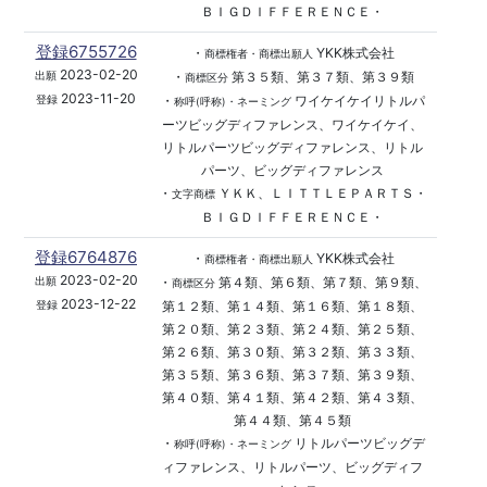
ＢＩＧＤＩＦＦＥＲＥＮＣＥ・
登録6755726
・
YKK株式会社
商標権者・商標出願人
2023-02-20
・
第３５類、第３７類、第３９類
出願
商標区分
2023-11-20
・
ワイケイケイリトルパ
登録
称呼(呼称)・ネーミング
ーツビッグディファレンス、ワイケイケイ、
リトルパーツビッグディファレンス、リトル
パーツ、ビッグディファレンス
・
ＹＫＫ、ＬＩＴＴＬＥＰＡＲＴＳ・
文字商標
ＢＩＧＤＩＦＦＥＲＥＮＣＥ・
登録6764876
・
YKK株式会社
商標権者・商標出願人
2023-02-20
・
第４類、第６類、第７類、第９類、
出願
商標区分
2023-12-22
第１２類、第１４類、第１６類、第１８類、
登録
第２０類、第２３類、第２４類、第２５類、
第２６類、第３０類、第３２類、第３３類、
第３５類、第３６類、第３７類、第３９類、
第４０類、第４１類、第４２類、第４３類、
第４４類、第４５類
・
リトルパーツビッグデ
称呼(呼称)・ネーミング
ィファレンス、リトルパーツ、ビッグディフ