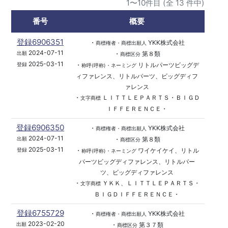
1〜10件目 (全 13 件中)
番号
概要
登録6906351
・
YKK株式会社
商標権者・商標出願人
2024-07-11
・
第８類
出願
商標区分
2025-03-11
・
リトルパーツビッグデ
登録
称呼(呼称)・ネーミング
ィファレンス、リトルパーツ、ビッグディフ
ァレンス
・
ＬＩＴＴＬＥＰＡＲＴＳ・ＢＩＧＤ
文字商標
ＩＦＦＥＲＥＮＣＥ・
登録6906350
・
YKK株式会社
商標権者・商標出願人
2024-07-11
・
第８類
出願
商標区分
2025-03-11
・
ワイケイケイ、リトル
登録
称呼(呼称)・ネーミング
パーツビッグディファレンス、リトルパー
ツ、ビッグディファレンス
・
ＹＫＫ、ＬＩＴＴＬＥＰＡＲＴＳ・
文字商標
ＢＩＧＤＩＦＦＥＲＥＮＣＥ・
登録6755729
・
YKK株式会社
商標権者・商標出願人
2023-02-20
・
第３７類
出願
商標区分