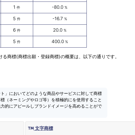
1
-80.0
件
%
5
-16.7
件
%
6
20.0
件
%
5
400.0
件
%
ける商標(商標出願・登録商標)の概要は、以下の通りです。
ント」においてどのような商品やサービスに対して商標
商標（ネーミングやロゴ等）を積極的にを使用すること
魅力的にアピールしブランドイメージを高めることがで
文字商標