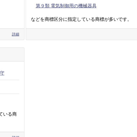
第９類 電気制御用の機械器具
などを商標区分に指定している商標が多いです。
詳細
守
ている商