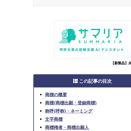
【新製品】
この記事の目次
商標の概要
商標(商標出願・登録商標)
称呼(呼称)・ネーミング
文字商標
商標権者・商標出願人