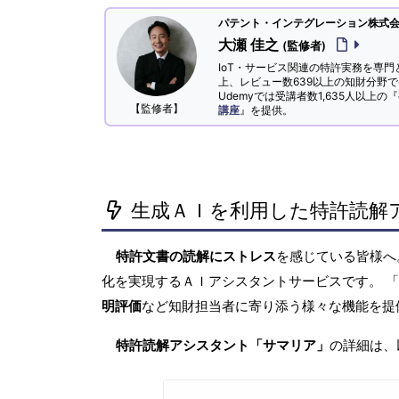
パテント・インテグレーション株式会社
大瀬 佳之
(監修者)
IoT・サービス関連の特許実務を専門
上、レビュー数639以上の知財分野
Udemyでは受講者数1,635人以上の『
【監修者】
講座
』を提供。
生成ＡＩを利用した特許読解
特許文書の読解にストレス
を感じている皆様
化を実現するＡＩアシスタントサービスです。 
明評価
など知財担当者に寄り添う様々な機能を提
特許読解アシスタント「サマリア」
の詳細は、