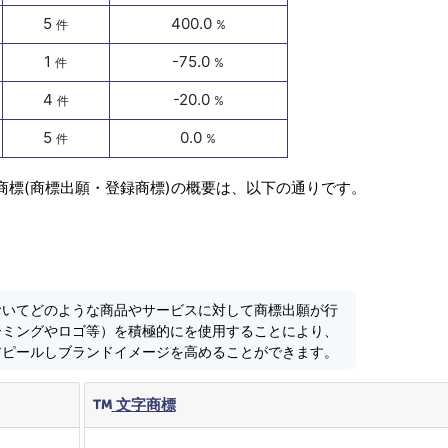
5
400.0
件
%
1
-75.0
件
%
4
-20.0
件
%
5
0.0
件
%
商標(商標出願・登録商標)の概要は、以下の通りです。
おいてどのような商品やサービスに対して商標出願が行
ーミングやロゴ等）を積極的にを使用することにより、
アピールしブランドイメージを高めることができます。
文字商標