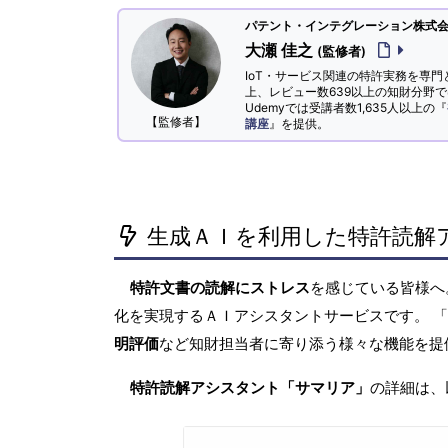
パテント・インテグレーション株式会社
大瀬 佳之
(監修者)
IoT・サービス関連の特許実務を専門
上、レビュー数639以上の知財分野
Udemyでは受講者数1,635人以上の『
【監修者】
講座
』を提供。
生成ＡＩを利用した特許読解
特許文書の読解にストレス
を感じている皆様
化を実現するＡＩアシスタントサービスです。 
明評価
など知財担当者に寄り添う様々な機能を提
特許読解アシスタント「サマリア」
の詳細は、