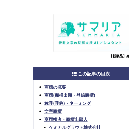
【新製品】
この記事の目次
商標の概要
商標(商標出願・登録商標)
称呼(呼称)・ネーミング
文字商標
商標権者・商標出願人
ケミカルグラウト株式会社