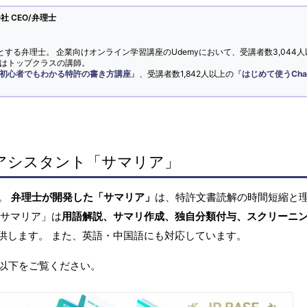
 CEO/弁理士
とする弁理士。 企業向けオンライン学習講座のUdemyにおいて、受講者数3,044人
ではトップクラスの講師。
初心者でもわかる特許の書き方講座
』、受講者数1,842人以上の『
はじめて使うCha
アシスタント「サマリア」
へ。
弁理士が開発した「サマリア」
は、特許文書読解の時間短縮と
「サマリア」は
用語解説、サマリ作成、独自分類付与、スクリーニ
供します。 また、英語・中国語にも対応しています。
以下をご覧ください。