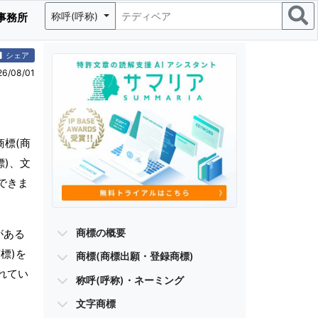
称呼(呼称)
事務所
シェア
/08/01
標(商
標)、文
できま
商標の概要
がある
標)を
商標(商標出願・登録商標)
れてい
称呼(呼称)・ネーミング
文字商標