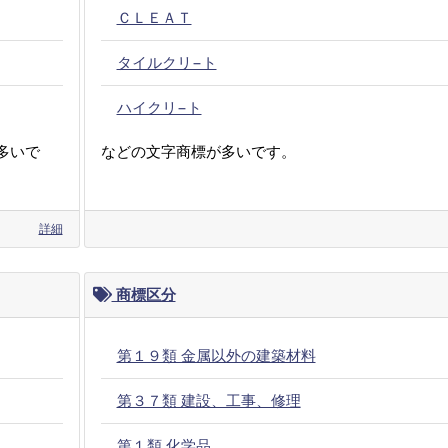
ＣＬＥＡＴ
タイルクリ−ト
ハイクリ−ト
多いで
などの文字商標が多いです。
詳細
商標区分
第１９類 金属以外の建築材料
第３７類 建設、工事、修理
第１類 化学品