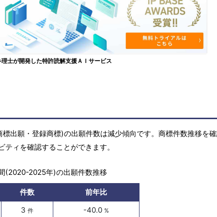
弁理士が開発した特許読解支援ＡＩサービス
商標(商標出願・登録商標)の出願件数は減少傾向です。商標件数推移を
ビティを確認することができます。
(2020-2025年)の出願件数推移
件数
前年比
3
-40.0
件
%