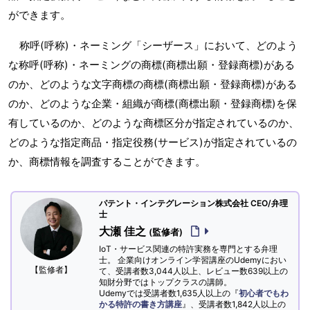
ができます。
称呼(呼称)・ネーミング「シーザース」において、どのよう
な称呼(呼称)・ネーミングの商標(商標出願・登録商標)がある
のか、どのような文字商標の商標(商標出願・登録商標)がある
のか、どのような企業・組織が商標(商標出願・登録商標)を保
有しているのか、どのような商標区分が指定されているのか、
どのような指定商品・指定役務(サービス)が指定されているの
か、商標情報を調査することができます。
パテント・インテグレーション株式会社 CEO/弁理
士
大瀬 佳之
(監修者)
IoT・サービス関連の特許実務を専門とする弁理
士。 企業向けオンライン学習講座のUdemyにおい
【監修者】
て、受講者数3,044人以上、レビュー数639以上の
知財分野ではトップクラスの講師。
Udemyでは受講者数1,635人以上の『
初心者でもわ
かる特許の書き方講座
』、受講者数1,842人以上の