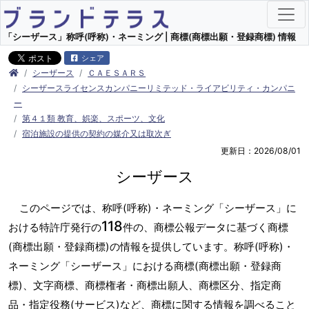
「シーザース」称呼(呼称)・ネーミング | 商標(商標出願・登録商標) 情報
シェア
シーザース
ＣＡＥＳＡＲＳ
シーザースライセンスカンパニーリミテッド・ライアビリティ・カンパニ
ー
第４１類 教育、娯楽、スポーツ、文化
宿泊施設の提供の契約の媒介又は取次ぎ
更新日：2026/08/01
シーザース
このページでは、称呼(呼称)・ネーミング「シーザース」に
118
おける特許庁発行の
件の、商標公報データに基づく商標
(商標出願・登録商標)の情報を提供しています。称呼(呼称)・
ネーミング「シーザース」における商標(商標出願・登録商
標)、文字商標、商標権者・商標出願人、商標区分、指定商
品・指定役務(サービス)など、商標に関する情報を調べること