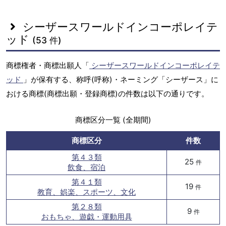
シーザースワールドインコーポレイテ
ッド
(53 件)
商標権者・商標出願人「
シーザースワールドインコーポレイテ
ッド
」が保有する、称呼(呼称)・ネーミング「シーザース」に
おける商標(商標出願・登録商標)の件数は以下の通りです。
商標区分一覧 (全期間)
商標区分
件数
第４３類
25
件
飲食、宿泊
第４１類
19
件
教育、娯楽、スポーツ、文化
第２８類
9
件
おもちゃ、遊戯・運動用具