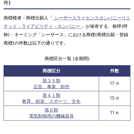
件)
商標権者・商標出願人「
シーザースライセンスカンパニーリミ
テッド・ライアビリティ・カンパニー
」が保有する、称呼(呼
称)・ネーミング「シーザース」における商標(商標出願・登録
商標)の件数は以下の通りです。
商標区分一覧 (全期間)
商標区分
件数
第３５類
17
件
広告、事業、卸売
第４１類
15
件
教育、娯楽、スポーツ、文化
第９類
11
件
電気制御用の機械器具