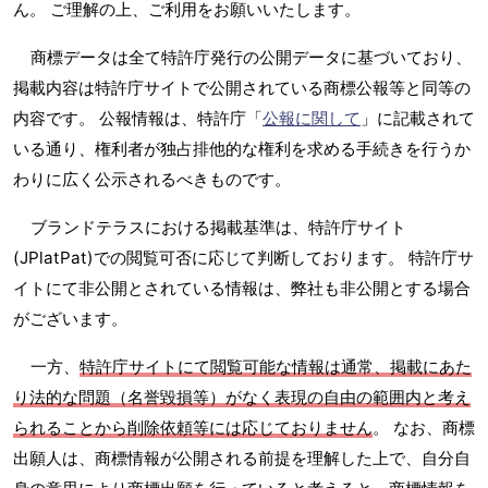
ん。 ご理解の上、ご利用をお願いいたします。
商標データは全て特許庁発行の公開データに基づいており、
掲載内容は特許庁サイトで公開されている商標公報等と同等の
内容です。 公報情報は、特許庁「
公報に関して
」に記載されて
いる通り、権利者が独占排他的な権利を求める手続きを行うか
わりに広く公示されるべきものです。
ブランドテラスにおける掲載基準は、特許庁サイト
(JPlatPat)での閲覧可否に応じて判断しております。 特許庁サ
イトにて非公開とされている情報は、弊社も非公開とする場合
がございます。
一方、
特許庁サイトにて閲覧可能な情報は通常、掲載にあた
り法的な問題（名誉毀損等）がなく表現の自由の範囲内と考え
られることから削除依頼等には応じておりません
。 なお、商標
出願人は、商標情報が公開される前提を理解した上で、自分自