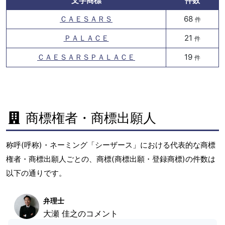
文字商標
件数
ＣＡＥＳＡＲＳ
68
件
ＰＡＬＡＣＥ
21
件
ＣＡＥＳＡＲＳＰＡＬＡＣＥ
19
件
商標権者・商標出願人
称呼(呼称)・ネーミング「シーザース」における代表的な商標
権者・商標出願人ごとの、商標(商標出願・登録商標)の件数は
以下の通りです。
弁理士
大瀬 佳之のコメント