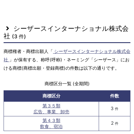
シーザースインターナショナル株式会
社
(3 件)
商標権者・商標出願人「
シーザースインターナショナル株式会
社
」が保有する、称呼(呼称)・ネーミング「シーザース」にお
ける商標(商標出願・登録商標)の件数は以下の通りです。
商標区分一覧 (全期間)
商標区分
件数
第３５類
3
件
広告、事業、卸売
第４３類
2
件
飲食、宿泊