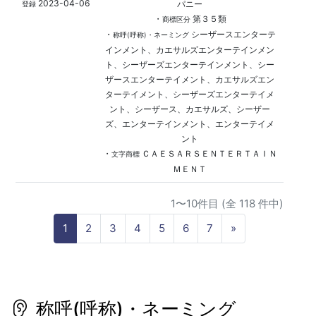
2023-04-06
パニー
登録
・
第３５類
商標区分
・
シーザースエンターテ
称呼(呼称)・ネーミング
インメント、カエサルズエンターテインメン
ト、シーザーズエンターテインメント、シー
ザースエンターテイメント、カエサルズエン
ターテイメント、シーザーズエンターテイメ
ント、シーザース、カエサルズ、シーザー
ズ、エンターテインメント、エンターテイメ
ント
・
ＣＡＥＳＡＲＳＥＮＴＥＲＴＡＩＮ
文字商標
ＭＥＮＴ
1〜10件目 (全 118 件中)
N
1
2
3
4
5
6
7
»
e
x
t
称呼(呼称)・ネーミング