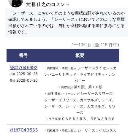
大瀬 佳之のコメント
「シーザース」においてどのような商標出願がされているのか
確認してみましょう。「シーザース」においてどのような商標
出願がされているのかは、自社が商標出願する際に参考になる
情報です。
1〜10件目 (全 118 件中)
番号
概要
登録7046692
・
シーザースライセンスカ
商標権者・商標出願人
2025-09-26
ンパニーリミテッド・ライアビリティ・カン
出願
2026-05-20
パニー
登録
・
第９類、第１６類
商標区分
・
シーザースリワーズ、
称呼(呼称)・ネーミング
シーザーズリワーズ、カエサルズリワーズ、
シーザース、シーザーズ、カエサルズ、リワ
ーズ
・
ＣＡＥＳＡＲＳ、ＲＥＷＡＲＤＳ
文字商標
登録7043533
・
シーザースライセンスカ
商標権者・商標出願人