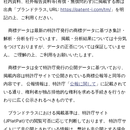
社内資料、社外報告資料等(有償・無償問わず)に掲載する際は
出典「ブランドテラス, URL:
https://patent-i.com/tm/
」を明
記の上、ご利用ください。
商標データは最新の特許庁発行の商標データに基づき集計・
解析・分析を行っています。 掲載・分析結果については十分気
をつけておりますが、データの正否については保証していませ
ん。 ご理解の上、ご利用をお願いいたします。
商標データは全て特許庁発行の公開データに基づいており、
掲載内容は特許庁サイトで公開されている商標公報等と同等の
内容です。 公報情報は、特許庁「
公報に関して
」に記載されて
いる通り、権利者が独占排他的な権利を求める手続きを行うか
わりに広く公示されるべきものです。
ブランドテラスにおける掲載基準は、特許庁サイト
(JPlatPat)での閲覧可否に応じて判断しております。 特許庁サ
イトにて非公開とされている情報は、弊社も非公開とする場合