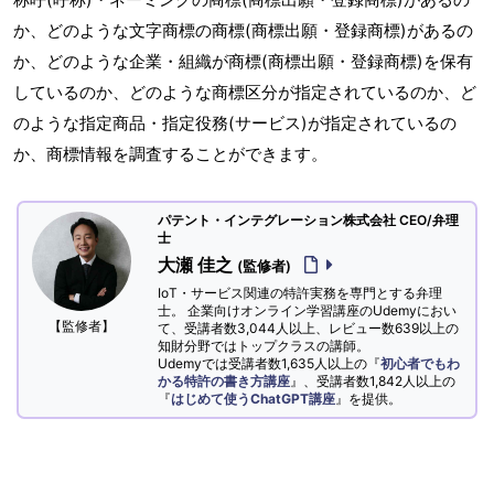
か、どのような文字商標の商標(商標出願・登録商標)があるの
か、どのような企業・組織が商標(商標出願・登録商標)を保有
しているのか、どのような商標区分が指定されているのか、ど
のような指定商品・指定役務(サービス)が指定されているの
か、商標情報を調査することができます。
パテント・インテグレーション株式会社 CEO/弁理
士
大瀬 佳之
(監修者)
IoT・サービス関連の特許実務を専門とする弁理
士。 企業向けオンライン学習講座のUdemyにおい
【監修者】
て、受講者数3,044人以上、レビュー数639以上の
知財分野ではトップクラスの講師。
Udemyでは受講者数1,635人以上の『
初心者でもわ
かる特許の書き方講座
』、受講者数1,842人以上の
『
はじめて使うChatGPT講座
』を提供。