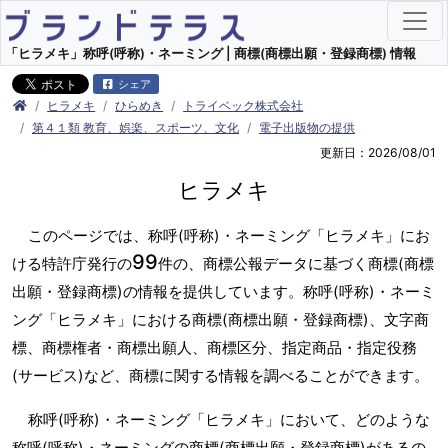
「ヒラメキ」称呼(呼称)・ネーミング | 商標(商標出願・登録商標) 情報
シェア
ヒラメキ
ひらめき
トライベック株式会社
第４１類 教育、娯楽、スポーツ、文化
電子出版物の提供
更新日：2026/08/01
ヒラメキ
このページでは、称呼(呼称)・ネーミング「ヒラメキ」にお
99
ける特許庁発行の
件の、商標公報データに基づく商標(商標
出願・登録商標)の情報を提供しています。称呼(呼称)・ネーミ
ング「ヒラメキ」における商標(商標出願・登録商標)、文字商
標、商標権者・商標出願人、商標区分、指定商品・指定役務
(サービス)など、商標に関する情報を調べることができます。
称呼(呼称)・ネーミング「ヒラメキ」において、どのような
称呼(呼称)・ネーミングの商標(商標出願・登録商標)があるの