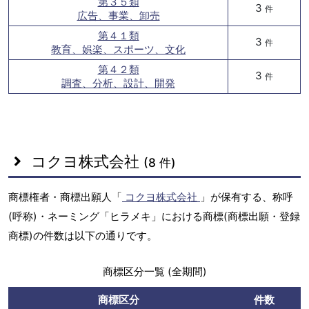
第３５類
3
件
広告、事業、卸売
第４１類
3
件
教育、娯楽、スポーツ、文化
第４２類
3
件
調査、分析、設計、開発
コクヨ株式会社
(8 件)
商標権者・商標出願人「
コクヨ株式会社
」が保有する、称呼
(呼称)・ネーミング「ヒラメキ」における商標(商標出願・登録
商標)の件数は以下の通りです。
商標区分一覧 (全期間)
商標区分
件数