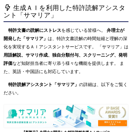
生成ＡＩを利用した特許読解アシスタ
ント「サマリア」
特許文書の読解にストレス
を感じている皆様へ。
弁理士が
開発した「サマリア」
は、特許文書読解の時間短縮と理解の深
化を実現するＡＩアシスタントサービスです。 「サマリア」は
用語解説、サマリ作成、独自分類付与、スクリーニング、発明
評価
など知財担当者に寄り添う様々な機能を提供します。 ま
た、英語・中国語にも対応しています。
特許読解アシスタント「サマリア」
の詳細は、以下をご覧く
ださい。