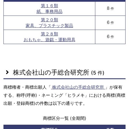
第１６類
8
件
紙、事務用品
第２０類
6
件
家具、プラスチック製品
第２８類
6
件
おもちゃ、遊戯・運動用具
株式会社山の手総合研究所
(5 件)
商標権者・商標出願人「
株式会社山の手総合研究所
」が保有
する、称呼(呼称)・ネーミング「ヒラメキ」における商標(商標
出願・登録商標)の件数は以下の通りです。
商標区分一覧 (全期間)