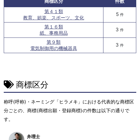
商標区分
件数
第４１類
5
件
教育、娯楽、スポーツ、文化
第１６類
3
件
紙、事務用品
第９類
3
件
電気制御用の機械器具
商標区分
称呼(呼称)・ネーミング「ヒラメキ」における代表的な商標区
分ごとの、商標(商標出願・登録商標)の件数は以下の通りで
す。
弁理士