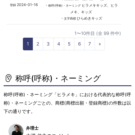
2024-01-16
・
ヒラメキキッズ、ヒラ
登録
称呼(呼称)・ネーミング
メキ、キッズ
・
ひらめきキッズ
文字商標
1〜10件目 (全 99 件中)
N
1
2
3
4
5
6
7
»
e
x
t
称呼(呼称)・ネーミング
称呼(呼称)・ネーミング「ヒラメキ」における代表的な称呼(呼
称)・ネーミングごとの、商標(商標出願・登録商標)の件数は以
下の通りです。
弁理士