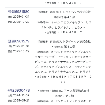
・
ＨＩＲＡＭＥＫＩ７
文字商標
登録6981580
・
トライベック株式会社
商標権者・商標出願人
2025-01-31
・
第４１類
出願
商標区分
2025-10-29
・
ヒラメキセブン、ヒラ
登録
称呼(呼称)・ネーミング
メキシチ、ヒラメキナナ、ヒラメキ
・
ＨＩＲＡＭＥＫＩ７
文字商標
登録6981579
・
トライベック株式会社
商標権者・商標出願人
2025-01-31
・
第４１類
出願
商標区分
2025-10-29
・
ヒラメキセブンエック
登録
称呼(呼称)・ネーミング
スサービシーズ、ヒラメキシチエックスサー
ビシーズ、ヒラメキナナエックスサービシー
ズ、ヒラメキセブンエックス、ヒラメキシチ
エックス、ヒラメキナナエックス、ヒラメキ
・
ＨＩＲＡＭＥＫＩ７ＸＳＥＲＶＩＣ
文字商標
ＥＳ
登録6930478
・
アース製薬株式会社
商標権者・商標出願人
2024-11-07
・
第３類
出願
商標区分
2025-05-21
・
レモンノヒラメキ、ヒ
登録
称呼(呼称)・ネーミング