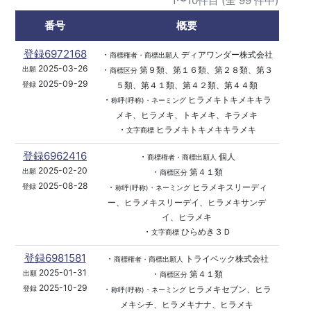
1〜10件目 (全 99 件中)
番号
概要
登録6972168
・
ディアワンダー株式会社
商標権者・商標出願人
2025-03-26
・
第９類、第１６類、第２８類、第３
出願
商標区分
2025-09-29
５類、第４１類、第４２類、第４４類
登録
・
ヒラメキトキメキキラ
称呼(呼称)・ネーミング
メキ、ヒラメキ、トキメキ、キラメキ
・
ヒラメキトキメキキラメキ
文字商標
登録6962416
・
個人
商標権者・商標出願人
2025-02-20
・
第４１類
出願
商標区分
2025-08-28
・
ヒラメキスリーディ
登録
称呼(呼称)・ネーミング
ー、ヒラメキスリーデイ、ヒラメキサンデ
イ、ヒラメキ
・
ひらめき３Ｄ
文字商標
登録6981581
・
トライベック株式会社
商標権者・商標出願人
2025-01-31
・
第４１類
出願
商標区分
2025-10-29
・
ヒラメキセブン、ヒラ
登録
称呼(呼称)・ネーミング
メキシチ、ヒラメキナナ、ヒラメキ