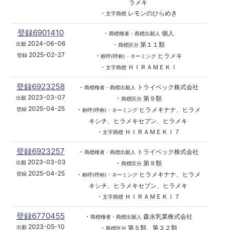
ラメキ
・
レモンのひらめき
文字商標
登録6901410
・
個人
商標権者・商標出願人
2024-06-06
・
第１１類
出願
商標区分
2025-02-27
・
ヒラメキ
登録
称呼(呼称)・ネーミング
・
ＨＩＲＡＭＥＫＩ
文字商標
登録6923258
・
トライベック株式会社
商標権者・商標出願人
2023-03-07
・
第９類
出願
商標区分
2025-04-25
・
ヒラメキナナ、ヒラメ
登録
称呼(呼称)・ネーミング
キシチ、ヒラメキセブン、ヒラメキ
・
ＨＩＲＡＭＥＫＩ７
文字商標
登録6923257
・
トライベック株式会社
商標権者・商標出願人
2023-03-03
・
第９類
出願
商標区分
2025-04-25
・
ヒラメキナナ、ヒラメ
登録
称呼(呼称)・ネーミング
キシチ、ヒラメキセブン、ヒラメキ
・
ＨＩＲＡＭＥＫＩ７
文字商標
登録6770455
・
森永乳業株式会社
商標権者・商標出願人
2023-05-10
・
第５類、第３２類
出願
商標区分