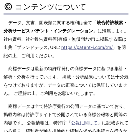
コンテンツについて
データ、文書、図表類に関する権利は全て「
統合特許検索・
分析サービス パテント・インテグレーション
」に帰属します。
社内資料、社外報告資料等(有償・無償問わず)に掲載する際は
出典「ブランドテラス, URL:
https://patent-i.com/tm/
」を明
記の上、ご利用ください。
商標データは最新の特許庁発行の商標データに基づき集計・
解析・分析を行っています。 掲載・分析結果については十分気
をつけておりますが、データの正否については保証していませ
ん。 ご理解の上、ご利用をお願いいたします。
商標データは全て特許庁発行の公開データに基づいており、
掲載内容は特許庁サイトで公開されている商標公報等と同等の
内容です。 公報情報は、特許庁「
公報に関して
」に記載されて
いる通り、権利者が独占排他的な権利を求める手続きを行うか