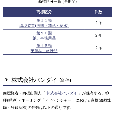
商標区分一覧 (全期間)
商標区分
件数
第１１類
2
件
環境装置(照明・加熱・給水)
第１６類
2
件
紙、事務用品
第１８類
2
件
革製品・旅行品
株式会社バンダイ
(8 件)
商標権者・商標出願人「
株式会社バンダイ
」が保有する、称
呼(呼称)・ネーミング「アドベンチャー」における商標(商標出
願・登録商標)の件数は以下の通りです。