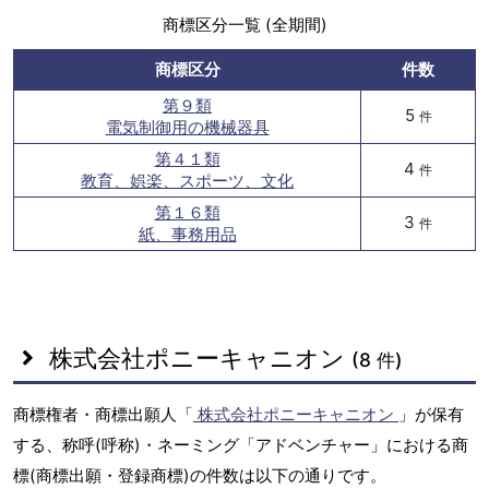
商標区分一覧 (全期間)
商標区分
件数
第９類
5
件
電気制御用の機械器具
第４１類
4
件
教育、娯楽、スポーツ、文化
第１６類
3
件
紙、事務用品
株式会社ポニーキャニオン
(8 件)
商標権者・商標出願人「
株式会社ポニーキャニオン
」が保有
する、称呼(呼称)・ネーミング「アドベンチャー」における商
標(商標出願・登録商標)の件数は以下の通りです。