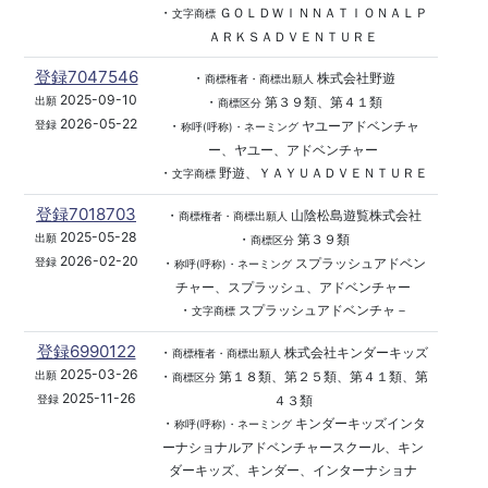
・
ＧＯＬＤＷＩＮＮＡＴＩＯＮＡＬＰ
文字商標
ＡＲＫＳＡＤＶＥＮＴＵＲＥ
登録7047546
・
株式会社野遊
商標権者・商標出願人
2025-09-10
・
第３９類、第４１類
出願
商標区分
2026-05-22
・
ヤユーアドベンチャ
登録
称呼(呼称)・ネーミング
ー、ヤユー、アドベンチャー
・
野遊、ＹＡＹＵＡＤＶＥＮＴＵＲＥ
文字商標
登録7018703
・
山陰松島遊覧株式会社
商標権者・商標出願人
2025-05-28
・
第３９類
出願
商標区分
2026-02-20
・
スプラッシュアドベン
登録
称呼(呼称)・ネーミング
チャー、スプラッシュ、アドベンチャー
・
スプラッシュアドベンチャ－
文字商標
登録6990122
・
株式会社キンダーキッズ
商標権者・商標出願人
2025-03-26
・
第１８類、第２５類、第４１類、第
出願
商標区分
2025-11-26
４３類
登録
・
キンダーキッズインタ
称呼(呼称)・ネーミング
ーナショナルアドベンチャースクール、キン
ダーキッズ、キンダー、インターナショナ