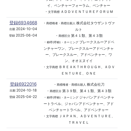
イ、ベンチャーフォーラム、ベンチャー
・
ＡＤＤＶＥＮＴＵＲＥＦＯＲＵＭ
文字商標
登録6934668
・
株式会社タウザントヴァ
商標権者・商標出願人
2024-10-04
ルト
出願
2025-06-04
・
第４１類、第４３類
登録
商標区分
・
ブレークスルーアドベ
称呼(呼称)・ネーミング
ンチャーワン、ブレークスルーアドベンチャ
ー、ブレークスルー、アドベンチャー、ワ
ン、オオエヌイイ
・
ＢＲＥＡＫＴＨＲＯＵＧＨ、ＡＤＶ
文字商標
ＥＮＴＵＲＥ、ＯＮＥ
登録6922016
・
株式会社刀
商標権者・商標出願人
2024-10-18
・
第３９類、第４１類、第４３類
出願
商標区分
2025-04-22
・
ジャパンアドベンチャ
登録
称呼(呼称)・ネーミング
ートラベル、ジャパンアドベンチャー、アド
ベンチャートラベル、アドベンチャー
・
ＪＡＰＡＮ、ＡＤＶＥＮＴＵＲＥ、
文字商標
ＴＲＡＶＥＬ