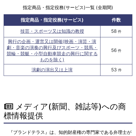
指定商品・指定役務(サービス)一覧 (全期間)
指定商品・指定役務(サービス)
件数
技芸・スポーツ又は知識の教授
58
件
興行の企画・運営又は開催(映画・演芸・演
劇・音楽の演奏の興行及びスポーツ・競馬・
56
件
競輪・競艇・小型自動車競走の興行に関する
ものを除く)
演劇の演出又は上演
53
件
メディア(新聞、雑誌等)への商
標情報提供
『ブランドテラス』は、知的財産権の専門家である弁理士が