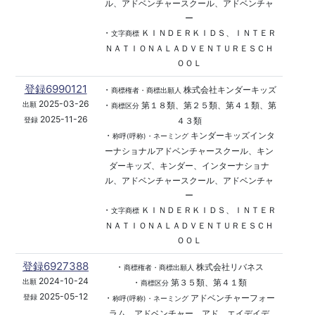
ル、アドベンチャースクール、アドベンチャ
ー
・
ＫＩＮＤＥＲＫＩＤＳ、ＩＮＴＥＲ
文字商標
ＮＡＴＩＯＮＡＬＡＤＶＥＮＴＵＲＥＳＣＨ
ＯＯＬ
登録6990121
・
株式会社キンダーキッズ
商標権者・商標出願人
2025-03-26
・
第１８類、第２５類、第４１類、第
出願
商標区分
2025-11-26
４３類
登録
・
キンダーキッズインタ
称呼(呼称)・ネーミング
ーナショナルアドベンチャースクール、キン
ダーキッズ、キンダー、インターナショナ
ル、アドベンチャースクール、アドベンチャ
ー
・
ＫＩＮＤＥＲＫＩＤＳ、ＩＮＴＥＲ
文字商標
ＮＡＴＩＯＮＡＬＡＤＶＥＮＴＵＲＥＳＣＨ
ＯＯＬ
登録6927388
・
株式会社リバネス
商標権者・商標出願人
2024-10-24
・
第３５類、第４１類
出願
商標区分
2025-05-12
・
アドベンチャーフォー
登録
称呼(呼称)・ネーミング
ラム、アドベンチャー、アド、エイデイデ