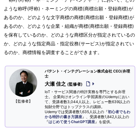
ような称呼(呼称)・ネーミングの商標(商標出願・登録商標)が
あるのか、どのような文字商標の商標(商標出願・登録商標)が
あるのか、どのような企業・組織が商標(商標出願・登録商標)
を保有しているのか、どのような商標区分が指定されているの
か、どのような指定商品・指定役務(サービス)が指定されてい
るのか、商標情報を調査することができます。
パテント・インテグレーション株式会社 CEO/弁理
士
大瀬 佳之
(監修者)
IoT・サービス関連の特許実務を専門とする弁理
士。 企業向けオンライン学習講座のUdemyにおい
【監修者】
て、受講者数3,044人以上、レビュー数639以上の
知財分野ではトップクラスの講師。
Udemyでは受講者数1,635人以上の『
初心者でもわ
かる特許の書き方講座
』、受講者数1,842人以上の
『
はじめて使うChatGPT講座
』を提供。