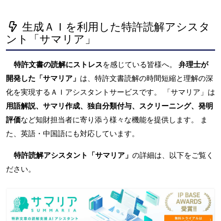
生成ＡＩを利用した特許読解アシスタ
ント「サマリア」
特許文書の読解にストレス
を感じている皆様へ。
弁理士が
開発した「サマリア」
は、特許文書読解の時間短縮と理解の深
化を実現するＡＩアシスタントサービスです。 「サマリア」は
用語解説、サマリ作成、独自分類付与、スクリーニング、発明
評価
など知財担当者に寄り添う様々な機能を提供します。 ま
た、英語・中国語にも対応しています。
特許読解アシスタント「サマリア」
の詳細は、以下をご覧く
ださい。