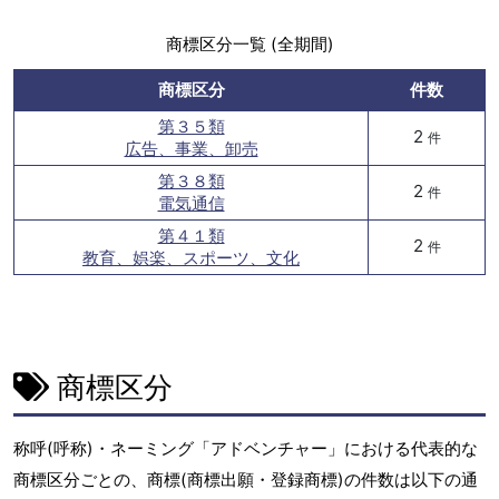
商標区分一覧 (全期間)
商標区分
件数
第３５類
2
件
広告、事業、卸売
第３８類
2
件
電気通信
第４１類
2
件
教育、娯楽、スポーツ、文化
商標区分
称呼(呼称)・ネーミング「アドベンチャー」における代表的な
商標区分ごとの、商標(商標出願・登録商標)の件数は以下の通