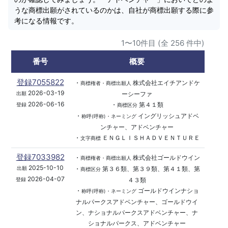
うな商標出願がされているのかは、自社が商標出願する際に参
考になる情報です。
1〜10件目 (全 256 件中)
番号
概要
登録7055822
・
株式会社エイチアンドケ
商標権者・商標出願人
2026-03-19
ーシーファ
出願
2026-06-16
・
第４１類
登録
商標区分
・
イングリッシュアドベ
称呼(呼称)・ネーミング
ンチャー、アドベンチャー
・
ＥＮＧＬＩＳＨＡＤＶＥＮＴＵＲＥ
文字商標
登録7033982
・
株式会社ゴールドウイン
商標権者・商標出願人
2025-10-10
・
第３６類、第３９類、第４１類、第
出願
商標区分
2026-04-07
４３類
登録
・
ゴールドウインナショ
称呼(呼称)・ネーミング
ナルパークスアドベンチャー、ゴールドウイ
ン、ナショナルパークスアドベンチャー、ナ
ショナルパークス、アドベンチャー