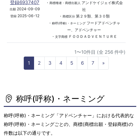
登録6937407
・
アンドケイジェイ株式会
商標権者・商標出願人
2024-09-09
社
出願
2025-06-12
・
第２９類、第３０類
登録
商標区分
・
フードアドベンチャ
称呼(呼称)・ネーミング
ー、アドベンチャー
・
ＦＯＯＤＡＤＶＥＮＴＵＲＥ
文字商標
1〜10件目 (全 256 件中)
N
1
2
3
4
5
6
7
»
e
x
t
称呼(呼称)・ネーミング
称呼(呼称)・ネーミング「アドベンチャー」における代表的な
称呼(呼称)・ネーミングごとの、商標(商標出願・登録商標)の
件数は以下の通りです。