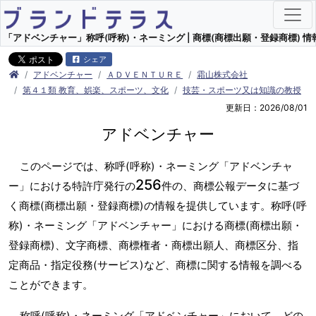
「アドベンチャー」称呼(呼称)・ネーミング | 商標(商標出願・登録商標) 情
シェア
アドベンチャー
ＡＤＶＥＮＴＵＲＥ
霜山株式会社
第４１類 教育、娯楽、スポーツ、文化
技芸・スポーツ又は知識の教授
更新日：2026/08/01
アドベンチャー
このページでは、称呼(呼称)・ネーミング「アドベンチャ
256
ー」における特許庁発行の
件の、商標公報データに基づ
く商標(商標出願・登録商標)の情報を提供しています。称呼(呼
称)・ネーミング「アドベンチャー」における商標(商標出願・
登録商標)、文字商標、商標権者・商標出願人、商標区分、指
定商品・指定役務(サービス)など、商標に関する情報を調べる
ことができます。
称呼(呼称)・ネーミング「アドベンチャー」において、どの