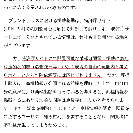
わりに広く公示されるべきものです。
ブランドテラスにおける掲載基準は、特許庁サイト
(JPlatPat)での閲覧可否に応じて判断しております。 特許庁サ
イトにて非公開とされている情報は、弊社も非公開とする場合
がございます。
一方、
特許庁サイトにて閲覧可能な情報は通常、掲載にあた
り法的な問題（名誉毀損等）がなく表現の自由の範囲内と考え
られることから削除依頼等には応じておりません
。 なお、商標
出願人は、商標情報が公開される前提を理解した上で、自分自
身の意思により商標出願を行っていると考えると、商標情報を
掲載するにあたり法的な問題は通常存在しないと考えられま
す。 また、記事を削除してしまうと、商標情報の調査、閲覧を
希望するユーザの『知る権利』を害することとなり、閲覧者に
不利益が生じてしまうためです。