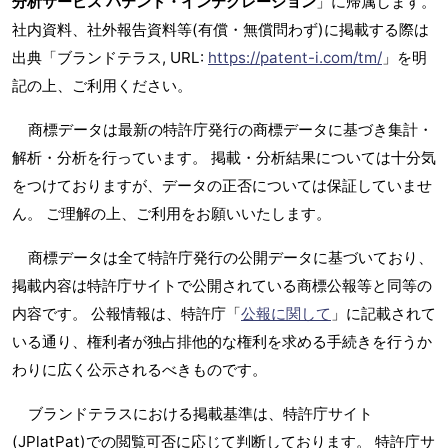
分析サービス パテント・インテグレーション
」に帰属します。
社内資料、社外報告資料等(有償・無償問わず)に掲載する際は
出典「ブランドテラス, URL:
https://patent-i.com/tm/
」を明
記の上、ご利用ください。
商標データは最新の特許庁発行の商標データに基づき集計・
解析・分析を行っています。 掲載・分析結果については十分気
をつけておりますが、データの正否については保証していませ
ん。 ご理解の上、ご利用をお願いいたします。
商標データは全て特許庁発行の公開データに基づいており、
掲載内容は特許庁サイトで公開されている商標公報等と同等の
内容です。 公報情報は、特許庁「
公報に関して
」に記載されて
いる通り、権利者が独占排他的な権利を求める手続きを行うか
わりに広く公示されるべきものです。
ブランドテラスにおける掲載基準は、特許庁サイト
(JPlatPat)での閲覧可否に応じて判断しております。 特許庁サ