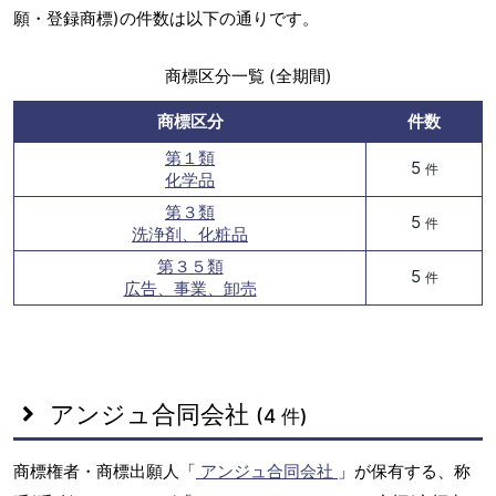
願・登録商標)の件数は以下の通りです。
商標区分一覧 (全期間)
商標区分
件数
第１類
5
件
化学品
第３類
5
件
洗浄剤、化粧品
第３５類
5
件
広告、事業、卸売
アンジュ合同会社
(4 件)
商標権者・商標出願人「
アンジュ合同会社
」が保有する、称