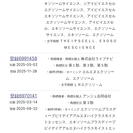
キソソームサイエンス、ジアイピイエスセル
エクソソームサイエンス、アイピイエスセル
エキソソームサイエンス、アイピイエスセル
エクソソームサイエンス、アイピイエスセ
ル、エキソソームサイエンス、エクソソーム
サイエンス、エキソソーム、エクソソーム
・
ＴＨＥＩＰＳＣＥＬＬ、ＥＸＯＳＯ
文字商標
ＭＥＳＣＩＥＮＣＥ
登録6991458
・
株式会社ライブナビ
商標権者・商標出願人
2025-05-02
・
第１類、第３類、第５類
出願
商標区分
2025-11-28
・
エルエヌエクソソー
登録
称呼(呼称)・ネーミング
ム、エクソソーム
・
ＬＮエクソソ－ム
文字商標
登録6970141
・
アンジュ合同会社
商標権者・商標出願人
2025-03-14
・
第３類
出願
商標区分
2025-09-22
・
エクソソームプラスデ
登録
称呼(呼称)・ネーミング
ィープピイデイアアルエヌハイクラスモイス
トエッセンス、エキソソームプラスディープ
ピイデイアアルエヌハイクラスモイストエッ