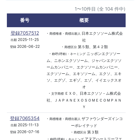
1〜10件目 (全 104 件中)
番号
概要
登録7057512
・
日本エクソソーム株式会
商標権者・商標出願人
2025-11-25
社
出願
2026-06-22
・
第５類、第４２類
登録
商標区分
・
ニッポンエクソソー
称呼(呼称)・ネーミング
ム、ニホンエクソソーム、ジャパンエクソソ
ームカンパニー、エクソソームカンパニー、
エクソソーム、エキソソーム、エクソ、エキ
ソ、エグゾ、エギゾ、エゾ、イイエックスオ
オ
・
ＥＸＯ、日本エクソソ－ム株式会
文字商標
社、ＪＡＰＡＮＥＸＯＳＯＭＥＣＯＭＰＡＮ
Ｙ
登録7065354
・
ザファウンダーズインコ
商標権者・商標出願人
2025-11-13
ーポレイテッド
出願
2026-07-16
・
第３類
登録
商標区分
・
アヌアハートリーフエ
称呼(呼称)・ネーミング