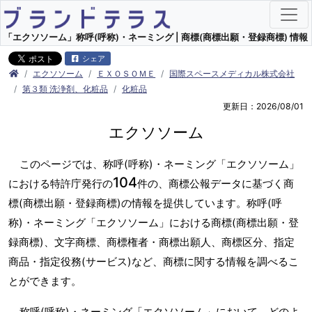
「エクソソーム」称呼(呼称)・ネーミング | 商標(商標出願・登録商標) 情報
シェア
エクソソーム
ＥＸＯＳＯＭＥ
国際スペースメディカル株式会社
第３類 洗浄剤、化粧品
化粧品
更新日：2026/08/01
エクソソーム
このページでは、称呼(呼称)・ネーミング「エクソソーム」
104
における特許庁発行の
件の、商標公報データに基づく商
標(商標出願・登録商標)の情報を提供しています。称呼(呼
称)・ネーミング「エクソソーム」における商標(商標出願・登
録商標)、文字商標、商標権者・商標出願人、商標区分、指定
商品・指定役務(サービス)など、商標に関する情報を調べるこ
とができます。
称呼(呼称)・ネーミング「エクソソーム」において、どのよ