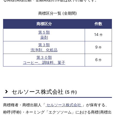
商標区分一覧 (全期間)
商標区分
件数
第５類
14
件
薬剤
第３類
9
件
洗浄剤、化粧品
第３０類
6
件
コーヒー、調味料、菓子
セルソース株式会社
(5 件)
商標権者・商標出願人「
セルソース株式会社
」が保有する、
称呼(呼称)・ネーミング「エクソソーム」における商標(商標出