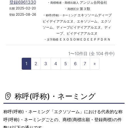
登録6961330
・
アンジュ合同会社
商標権者・商標出願人
2025-02-20
・
第３類
出願
商標区分
2025-08-26
・
エキソソームディープ
登録
称呼(呼称)・ネーミング
ピイデイアアルエヌ、エキソソーム、エクソ
ソーム、ディープピイデイアアルエヌ、ディ
ープ、ピイデイアアルエヌ
・
ＥＸＯＳＯＭＥＤＥＥＰＰＤＲＮ
文字商標
1〜10件目 (全 104 件中)
N
1
2
3
4
5
6
7
»
e
x
t
称呼(呼称)・ネーミング
称呼(呼称)・ネーミング「エクソソーム」における代表的な称
呼(呼称)・ネーミングごとの、商標(商標出願・登録商標)の件
数は以下の通りです。