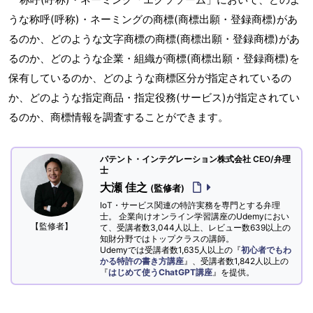
うな称呼(呼称)・ネーミングの商標(商標出願・登録商標)があ
るのか、どのような文字商標の商標(商標出願・登録商標)があ
るのか、どのような企業・組織が商標(商標出願・登録商標)を
保有しているのか、どのような商標区分が指定されているの
か、どのような指定商品・指定役務(サービス)が指定されてい
るのか、商標情報を調査することができます。
パテント・インテグレーション株式会社 CEO/弁理
士
大瀬 佳之
(監修者)
IoT・サービス関連の特許実務を専門とする弁理
士。 企業向けオンライン学習講座のUdemyにおい
【監修者】
て、受講者数3,044人以上、レビュー数639以上の
知財分野ではトップクラスの講師。
Udemyでは受講者数1,635人以上の『
初心者でもわ
かる特許の書き方講座
』、受講者数1,842人以上の
『
はじめて使うChatGPT講座
』を提供。