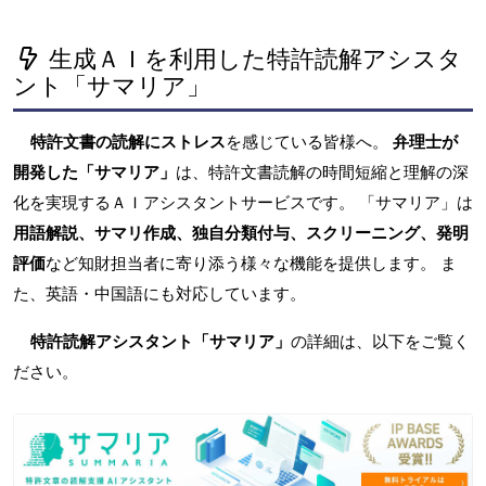
生成ＡＩを利用した特許読解アシスタ
ント「サマリア」
特許文書の読解にストレス
を感じている皆様へ。
弁理士が
開発した「サマリア」
は、特許文書読解の時間短縮と理解の深
化を実現するＡＩアシスタントサービスです。 「サマリア」は
用語解説、サマリ作成、独自分類付与、スクリーニング、発明
評価
など知財担当者に寄り添う様々な機能を提供します。 ま
た、英語・中国語にも対応しています。
特許読解アシスタント「サマリア」
の詳細は、以下をご覧く
ださい。