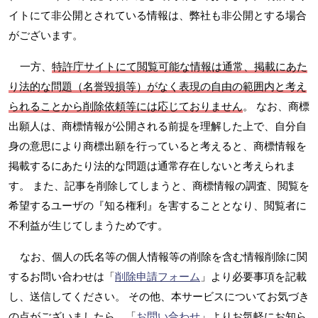
イトにて非公開とされている情報は、弊社も非公開とする場合
がございます。
一方、
特許庁サイトにて閲覧可能な情報は通常、掲載にあた
り法的な問題（名誉毀損等）がなく表現の自由の範囲内と考え
られることから削除依頼等には応じておりません
。 なお、商標
出願人は、商標情報が公開される前提を理解した上で、自分自
身の意思により商標出願を行っていると考えると、商標情報を
掲載するにあたり法的な問題は通常存在しないと考えられま
す。 また、記事を削除してしまうと、商標情報の調査、閲覧を
希望するユーザの『知る権利』を害することとなり、閲覧者に
不利益が生じてしまうためです。
なお、個人の氏名等の個人情報等の削除を含む情報削除に関
するお問い合わせは「
削除申請フォーム
」より必要事項を記載
し、送信してください。 その他、本サービスについてお気づき
の点がございましたら、「
お問い合わせ
」よりお気軽にお知ら