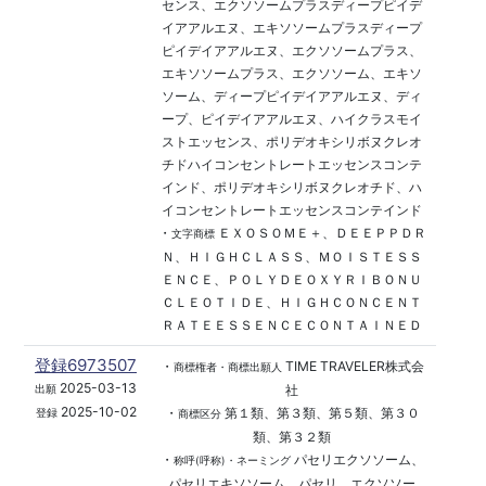
センス、エクソソームプラスディープピイデ
イアアルエヌ、エキソソームプラスディープ
ピイデイアアルエヌ、エクソソームプラス、
エキソソームプラス、エクソソーム、エキソ
ソーム、ディープピイデイアアルエヌ、ディ
ープ、ピイデイアアルエヌ、ハイクラスモイ
ストエッセンス、ポリデオキシリボヌクレオ
チドハイコンセントレートエッセンスコンテ
インド、ポリデオキシリボヌクレオチド、ハ
イコンセントレートエッセンスコンテインド
・
ＥＸＯＳＯＭＥ＋、ＤＥＥＰＰＤＲ
文字商標
Ｎ、ＨＩＧＨＣＬＡＳＳ、ＭＯＩＳＴＥＳＳ
ＥＮＣＥ、ＰＯＬＹＤＥＯＸＹＲＩＢＯＮＵ
ＣＬＥＯＴＩＤＥ、ＨＩＧＨＣＯＮＣＥＮＴ
ＲＡＴＥＥＳＳＥＮＣＥＣＯＮＴＡＩＮＥＤ
登録6973507
・
TIME TRAVELER株式会
商標権者・商標出願人
2025-03-13
社
出願
2025-10-02
・
第１類、第３類、第５類、第３０
登録
商標区分
類、第３２類
・
パセリエクソソーム、
称呼(呼称)・ネーミング
パセリエキソソーム、パセリ、エクソソー