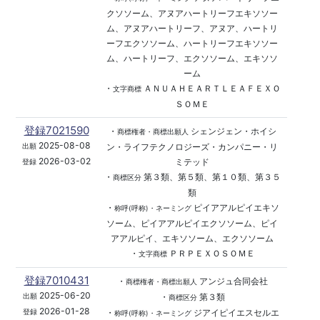
クソソーム、アヌアハートリーフエキソソー
ム、アヌアハートリーフ、アヌア、ハートリ
ーフエクソソーム、ハートリーフエキソソー
ム、ハートリーフ、エクソソーム、エキソソ
ーム
・
ＡＮＵＡＨＥＡＲＴＬＥＡＦＥＸＯ
文字商標
ＳＯＭＥ
登録7021590
・
シェンジェン・ホイシ
商標権者・商標出願人
2025-08-08
ン・ライフテクノロジーズ・カンパニー・リ
出願
2026-03-02
ミテッド
登録
・
第３類、第５類、第１０類、第３５
商標区分
類
・
ピイアアルピイエキソ
称呼(呼称)・ネーミング
ソーム、ピイアアルピイエクソソーム、ピイ
アアルピイ、エキソソーム、エクソソーム
・
ＰＲＰＥＸＯＳＯＭＥ
文字商標
登録7010431
・
アンジュ合同会社
商標権者・商標出願人
2025-06-20
・
第３類
出願
商標区分
2026-01-28
・
ジアイピイエスセルエ
登録
称呼(呼称)・ネーミング