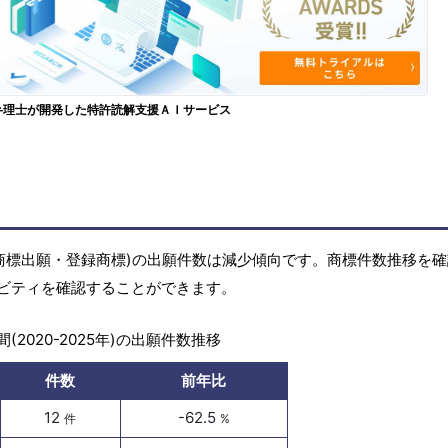
弁理士が開発した特許読解支援ＡＩサービス
商標(商標出願・登録商標)の出願件数は減少傾向です。商標件数推移を
ビティを確認することができます。
(2020-2025年)の出願件数推移
件数
前年比
12
-62.5
件
%