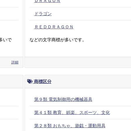
ＤＲＡＧＯＮ
ドラゴン
ＲＥＤＤＲＡＧＯＮ
多いで
などの文字商標が多いです。
詳細
商標区分
第９類 電気制御用の機械器具
第４１類 教育、娯楽、スポーツ、文化
第２８類 おもちゃ、遊戯・運動用具