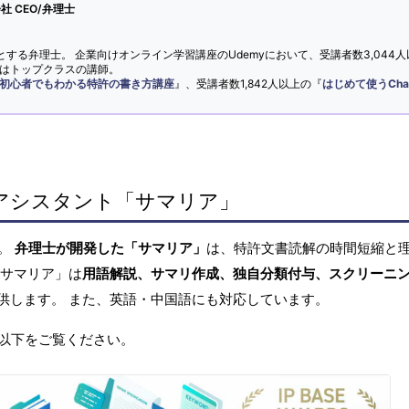
 CEO/弁理士
とする弁理士。 企業向けオンライン学習講座のUdemyにおいて、受講者数3,044人
ではトップクラスの講師。
初心者でもわかる特許の書き方講座
』、受講者数1,842人以上の『
はじめて使うCha
アシスタント「サマリア」
へ。
弁理士が開発した「サマリア」
は、特許文書読解の時間短縮と
「サマリア」は
用語解説、サマリ作成、独自分類付与、スクリーニ
供します。 また、英語・中国語にも対応しています。
以下をご覧ください。