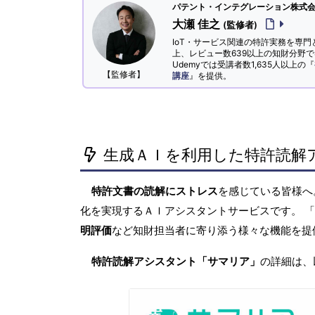
パテント・インテグレーション株式会社
大瀬 佳之
(監修者)
IoT・サービス関連の特許実務を専門
上、レビュー数639以上の知財分野
Udemyでは受講者数1,635人以上の『
【監修者】
講座
』を提供。
生成ＡＩを利用した特許読解
特許文書の読解にストレス
を感じている皆様
化を実現するＡＩアシスタントサービスです。 
明評価
など知財担当者に寄り添う様々な機能を提
特許読解アシスタント「サマリア」
の詳細は、