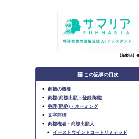
【新製品】
この記事の目次
商標の概要
商標(商標出願・登録商標)
称呼(呼称)・ネーミング
文字商標
商標権者・商標出願人
イーストウインドコードリミテッド