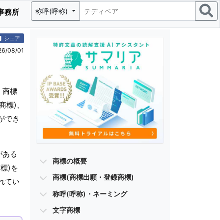
称呼(呼称)
事務所
シェア
/08/01
く商標
商標)、
ができ
がある
商標の概要
標)を
商標(商標出願・登録商標)
れてい
称呼(呼称)・ネーミング
文字商標