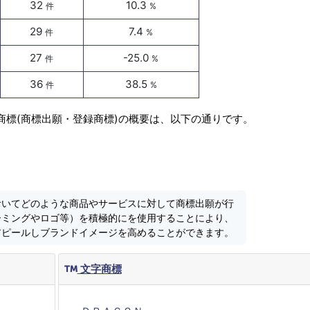
32
10.3
件
%
29
7.4
件
%
27
-25.0
件
%
36
38.5
件
%
商標(商標出願・登録商標)の概要は、以下の通りです。
おいてどのような商品やサービスに対して商標出願が行
ーミングやロゴ等）を積極的にを使用することにより、
アピールしブランドイメージを高めることができます。
文字商標