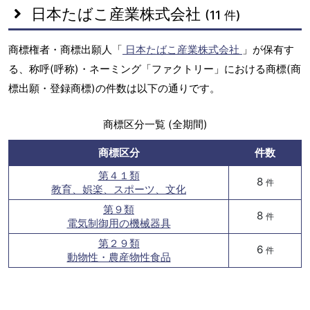
日本たばこ産業株式会社
(11 件)
商標権者・商標出願人「
日本たばこ産業株式会社
」が保有す
る、称呼(呼称)・ネーミング「ファクトリー」における商標(商
標出願・登録商標)の件数は以下の通りです。
商標区分一覧 (全期間)
商標区分
件数
第４１類
8
件
教育、娯楽、スポーツ、文化
第９類
8
件
電気制御用の機械器具
第２９類
6
件
動物性・農産物性食品