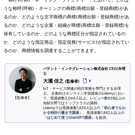
うな称呼(呼称)・ネーミングの商標(商標出願・登録商標)があ
るのか、どのような文字商標の商標(商標出願・登録商標)があ
るのか、どのような企業・組織が商標(商標出願・登録商標)を
保有しているのか、どのような商標区分が指定されているの
か、どのような指定商品・指定役務(サービス)が指定されてい
るのか、商標情報を調査することができます。
パテント・インテグレーション株式会社 CEO/弁理
士
大瀬 佳之
(監修者)
IoT・サービス関連の特許実務を専門とする弁理
士。 企業向けオンライン学習講座のUdemyにおい
【監修者】
て、受講者数3,044人以上、レビュー数639以上の
知財分野ではトップクラスの講師。
Udemyでは受講者数1,635人以上の『
初心者でもわ
かる特許の書き方講座
』、受講者数1,842人以上の
『
はじめて使うChatGPT講座
』を提供。