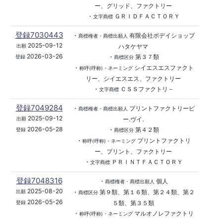
ー、グリッド、ファクトリー
・
ＧＲＩＤＦＡＣＴＯＲＹ
文字商標
登録7030443
・
有限会社ボデイショップ
商標権者・商標出願人
2025-09-12
ハタケヤマ
出願
2026-03-26
・
第３７類
登録
商標区分
・
シイエスエスファクト
称呼(呼称)・ネーミング
リー、シイエスエス、ファクトリー
・
ＣＳＳファクトリ－
文字商標
登録7049284
・
プリントファクトリービ
商標権者・商標出願人
2025-09-12
ー.ヴイ.
出願
2026-05-28
・
第４２類
登録
商標区分
・
プリントファクトリ
称呼(呼称)・ネーミング
ー、プリント、ファクトリー
・
ＰＲＩＮＴＦＡＣＴＯＲＹ
文字商標
登録7048316
・
個人
商標権者・商標出願人
2025-08-20
・
第９類、第１６類、第２４類、第２
出願
商標区分
2026-05-26
５類、第３５類
登録
・
マルオノレファクトリ
称呼(呼称)・ネーミング