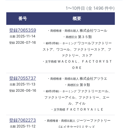
1〜10件目 (全 1496 件中)
番号
概要
登録7065359
・
株式会社ワコール
商標権者・商標出願人
2025-11-14
・
第３５類
出願
商標区分
2026-07-16
・
ワコールファクトリー
登録
称呼(呼称)・ネーミング
ストア、ワコール、ファクトリーストア、フ
ァクトリー、ストア
・
ＷＡＣＯＡＬ、ＦＡＣＴＯＲＹＳＴ
文字商標
ＯＲＥ
登録7055737
・
株式会社アツラエ
商標権者・商標出願人
2025-11-13
・
第９類
出願
商標区分
2026-06-16
・
ファクトリーエール、
登録
称呼(呼称)・ネーミング
ファクトリーアイル、ファクトリー、エー
ル、アイル
・
ＦＡＣＴＯＲＹＡＩＬＥ
文字商標
登録7062273
・
ジーツーファクトリー
商標権者・商標出願人
2025-11-12
(エイチケー)リミテッド
出願