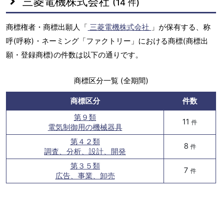
三菱電機株式会社
(14 件)
商標権者・商標出願人「
三菱電機株式会社
」が保有する、称
呼(呼称)・ネーミング「ファクトリー」における商標(商標出
願・登録商標)の件数は以下の通りです。
商標区分一覧 (全期間)
商標区分
件数
第９類
11
件
電気制御用の機械器具
第４２類
8
件
調査、分析、設計、開発
第３５類
7
件
広告、事業、卸売