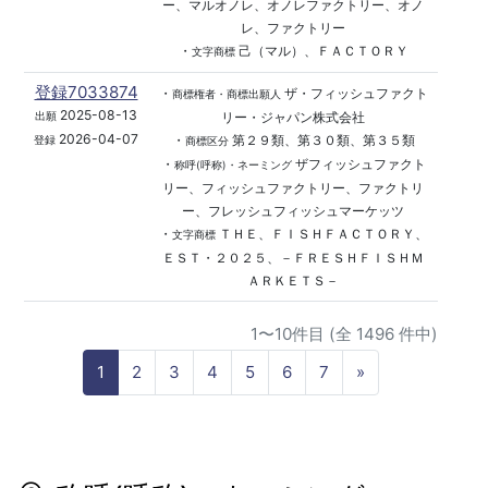
ー、マルオノレ、オノレファクトリー、オノ
レ、ファクトリー
・
己（マル）、ＦＡＣＴＯＲＹ
文字商標
登録7033874
・
ザ・フィッシュファクト
商標権者・商標出願人
2025-08-13
リー・ジャパン株式会社
出願
2026-04-07
・
第２９類、第３０類、第３５類
登録
商標区分
・
ザフィッシュファクト
称呼(呼称)・ネーミング
リー、フィッシュファクトリー、ファクトリ
ー、フレッシュフィッシュマーケッツ
・
ＴＨＥ、ＦＩＳＨＦＡＣＴＯＲＹ、
文字商標
ＥＳＴ・２０２５、－ＦＲＥＳＨＦＩＳＨＭ
ＡＲＫＥＴＳ－
1〜10件目 (全 1496 件中)
N
1
2
3
4
5
6
7
»
e
x
t