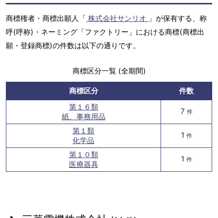
商標権者・商標出願人「
株式会社サンリオ
」が保有する、称
呼(呼称)・ネーミング「ファクトリー」における商標(商標出
願・登録商標)の件数は以下の通りです。
商標区分一覧 (全期間)
商標区分
件数
第１６類
7
件
紙、事務用品
第１類
1
件
化学品
第１０類
1
件
医療器具