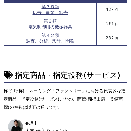
第３５類
427
件
広告、事業、卸売
第９類
261
件
電気制御用の機械器具
第４２類
232
件
調査、分析、設計、開発
指定商品・指定役務(サービス)
称呼(呼称)・ネーミング「ファクトリー」における代表的な指
定商品・指定役務(サービス)ごとの、商標(商標出願・登録商
標)の件数は以下の通りです。
弁理士
大瀬 佳之のコメント