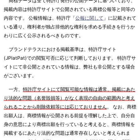
商標データは全て特許庁発行の公開データに基づいており、
掲載内容は特許庁サイトで公開されている商標公報等と同等の
内容です。 公報情報は、特許庁「
公報に関して
」に記載されて
いる通り、権利者が独占排他的な権利を求める手続きを行うか
わりに広く公示されるべきものです。
ブランドテラスにおける掲載基準は、特許庁サイト
(JPlatPat)での閲覧可否に応じて判断しております。 特許庁サ
イトにて非公開とされている情報は、弊社も非公開とする場合
がございます。
一方、
特許庁サイトにて閲覧可能な情報は通常、掲載にあた
り法的な問題（名誉毀損等）がなく表現の自由の範囲内と考え
られることから削除依頼等には応じておりません
。 なお、商標
出願人は、商標情報が公開される前提を理解した上で、自分自
身の意思により商標出願を行っていると考えると、商標情報を
掲載するにあたり法的な問題は通常存在しないと考えられま