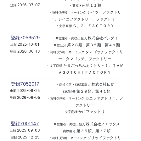
2026-07-07
・
第１１類
登録
商標区分
・
ジイツーファクトリ
称呼(呼称)・ネーミング
ー、ジイニファクトリー、ファクトリー
・
Ｇ、２、ＦＡＣＴＯＲＹ
文字商標
登録7056529
・
株式会社バンダイ
商標権者・商標出願人
2025-10-01
・
第２８類、第３５類、第４１類
出願
商標区分
2026-06-18
・
タマゴッチファクトリ
登録
称呼(呼称)・ネーミング
ー、タマゴッチ、ファクトリー
・
たまごっちふぁくとり～！、ＴＡＭ
文字商標
ＡＧＯＴＣＨＩＦＡＣＴＯＲＹ
登録7052017
・
株式会社伝食
商標権者・商標出願人
2025-09-25
・
第２９類、第４１類
出願
商標区分
2026-06-05
・
カニファクトリー、フ
登録
称呼(呼称)・ネーミング
ァクトリー
・
かにファクトリ－
文字商標
登録7001147
・
株式会社ノエックス
商標権者・商標出願人
2025-09-03
・
第３５類、第３７類
出願
商標区分
2025-12-25
・
グリッドファクトリ
登録
称呼(呼称)・ネーミング