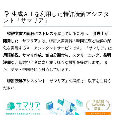
生成ＡＩを利用した特許読解アシスタ
ント「サマリア」
特許文書の読解にストレス
を感じている皆様へ。
弁理士が
開発した「サマリア」
は、特許文書読解の時間短縮と理解の深
化を実現するＡＩアシスタントサービスです。 「サマリア」は
用語解説、サマリ作成、独自分類付与、スクリーニング、発明
評価
など知財担当者に寄り添う様々な機能を提供します。 ま
た、英語・中国語にも対応しています。
特許読解アシスタント「サマリア」
の詳細は、以下をご覧く
ださい。