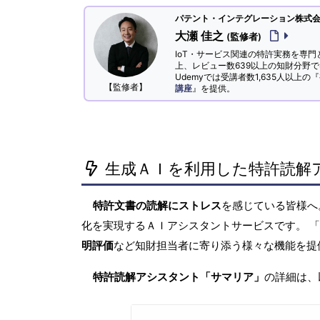
パテント・インテグレーション株式会社
大瀬 佳之
(監修者)
IoT・サービス関連の特許実務を専門
上、レビュー数639以上の知財分野
Udemyでは受講者数1,635人以上の『
【監修者】
講座
』を提供。
生成ＡＩを利用した特許読解
特許文書の読解にストレス
を感じている皆様
化を実現するＡＩアシスタントサービスです。 
明評価
など知財担当者に寄り添う様々な機能を提
特許読解アシスタント「サマリア」
の詳細は、