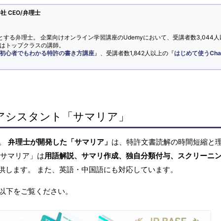
 CEO/弁理士
とする弁理士。 企業向けオンライン学習講座のUdemyにおいて、受講者数3,044人
ではトップクラスの講師。
初心者でもわかる特許の書き方講座
』、受講者数1,842人以上の『
はじめて使うCha
アシスタント「サマリア」
へ。
弁理士が開発した「サマリア」
は、特許文書読解の時間短縮と
「サマリア」は
用語解説、サマリ作成、独自分類付与、スクリーニ
供します。 また、英語・中国語にも対応しています。
以下をご覧ください。