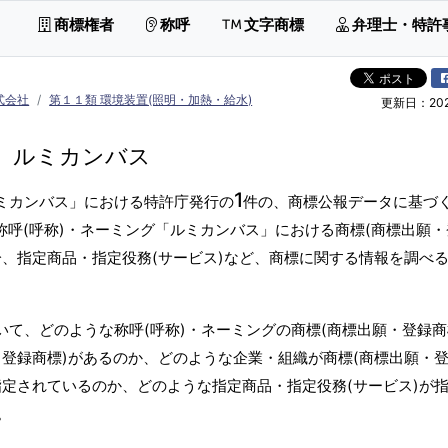
商標権者
称呼
文字商標
弁理士・特許
式会社
第１１類 環境装置(照明・加熱・給水)
更新日：2026
ルミカンバス
1
ルミカンバス」における特許庁発行の
件の、商標公報データに基づ
称呼(呼称)・ネーミング「ルミカンバス」における商標(商標出願
分、指定商品・指定役務(サービス)など、商標に関する情報を調べ
いて、どのような称呼(呼称)・ネーミングの商標(商標出願・登録商
登録商標)があるのか、どのような企業・組織が商標(商標出願・
指定されているのか、どのような指定商品・指定役務(サービス)が
。