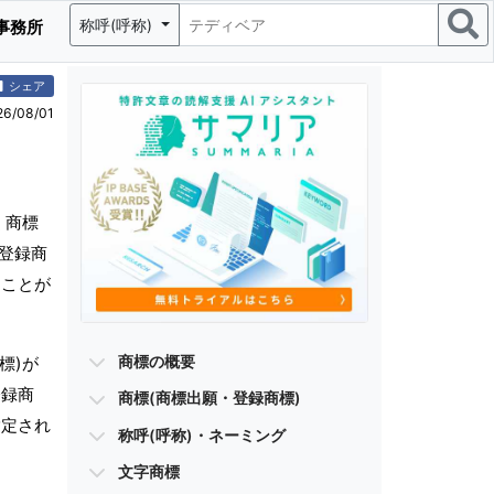
称呼(呼称)
事務所
シェア
/08/01
く商標
・登録商
ることが
商標の概要
標)が
登録商
商標(商標出願・登録商標)
指定され
称呼(呼称)・ネーミング
文字商標