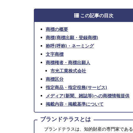
この記事の目次
商標の概要
商標(商標出願・登録商標)
称呼(呼称)・ネーミング
文字商標
商標権者・商標出願人
市光工業株式会社
商標区分
指定商品・指定役務(サービス)
メディア(新聞、雑誌等)への商標情報提供
掲載内容・掲載基準について
ブランドテラスとは
ブランドテラスは、知的財産の専門家である