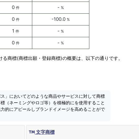
0
-
件
%
0
-100.0
件
%
1
-
件
%
0
-
件
%
ける商標(商標出願・登録商標)の概要は、以下の通りです。
バス」においてどのような商品やサービスに対して商標
商標（ネーミングやロゴ等）を積極的にを使用すること
魅力的にアピールしブランドイメージを高めることがで
文字商標