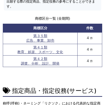
出願する際の指定商品、指定役務の参考にすることができま
す。
商標区分一覧 (全期間)
商標区分
件数
第３５類
4
件
広告、事業、卸売
第４１類
4
件
教育、娯楽、スポーツ、文化
第４２類
4
件
調査、分析、設計、開発
指定商品・指定役務(サービス)
称呼(呼称)・ネーミング「リクソク」における代表的な指定商