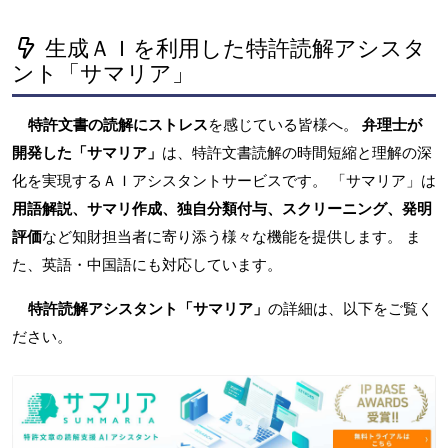
生成ＡＩを利用した特許読解アシスタ
ント「サマリア」
特許文書の読解にストレス
を感じている皆様へ。
弁理士が
開発した「サマリア」
は、特許文書読解の時間短縮と理解の深
化を実現するＡＩアシスタントサービスです。 「サマリア」は
用語解説、サマリ作成、独自分類付与、スクリーニング、発明
評価
など知財担当者に寄り添う様々な機能を提供します。 ま
た、英語・中国語にも対応しています。
特許読解アシスタント「サマリア」
の詳細は、以下をご覧く
ださい。