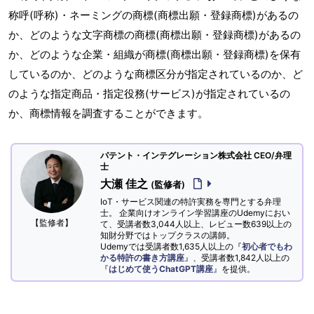
称呼(呼称)・ネーミングの商標(商標出願・登録商標)があるの
か、どのような文字商標の商標(商標出願・登録商標)があるの
か、どのような企業・組織が商標(商標出願・登録商標)を保有
しているのか、どのような商標区分が指定されているのか、ど
のような指定商品・指定役務(サービス)が指定されているの
か、商標情報を調査することができます。
パテント・インテグレーション株式会社 CEO/弁理
士
大瀬 佳之
(監修者)
IoT・サービス関連の特許実務を専門とする弁理
士。 企業向けオンライン学習講座のUdemyにおい
【監修者】
て、受講者数3,044人以上、レビュー数639以上の
知財分野ではトップクラスの講師。
Udemyでは受講者数1,635人以上の『
初心者でもわ
かる特許の書き方講座
』、受講者数1,842人以上の
『
はじめて使うChatGPT講座
』を提供。