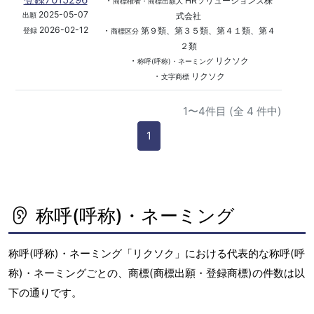
・
HRソリューションズ株
商標権者・商標出願人
2025-05-07
式会社
出願
2026-02-12
・
第９類、第３５類、第４１類、第４
登録
商標区分
２類
・
リクソク
称呼(呼称)・ネーミング
・
リクソク
文字商標
1〜4件目 (全 4 件中)
1
称呼(呼称)・ネーミング
称呼(呼称)・ネーミング「リクソク」における代表的な称呼(呼
称)・ネーミングごとの、商標(商標出願・登録商標)の件数は以
下の通りです。