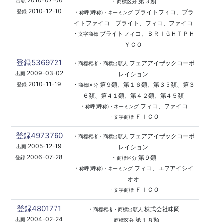
2010-07-06
・
第３類
出願
商標区分
2010-12-10
・
ブライトフィコ、ブラ
登録
称呼(呼称)・ネーミング
イトファイコ、ブライト、フィコ、ファイコ
・
ブライトフィコ、ＢＲＩＧＨＴＰＨ
文字商標
ＹＣＯ
登録5369721
・
フェアアイザックコーポ
商標権者・商標出願人
2009-03-02
レイション
出願
2010-11-19
・
第９類、第１６類、第３５類、第３
登録
商標区分
６類、第４１類、第４２類、第４５類
・
フィコ、ファイコ
称呼(呼称)・ネーミング
・
ＦＩＣＯ
文字商標
登録4973760
・
フェアアイザックコーポ
商標権者・商標出願人
2005-12-19
レイション
出願
2006-07-28
・
第９類
登録
商標区分
・
フィコ、エフアイシイ
称呼(呼称)・ネーミング
オオ
・
ＦＩＣＯ
文字商標
登録4801771
・
株式会社味岡
商標権者・商標出願人
2004-02-24
・
第１８類
出願
商標区分