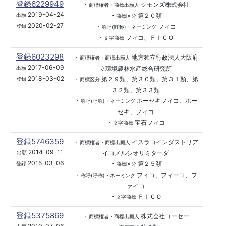
登録6229949
・
シモンズ株式会社
商標権者・商標出願人
2019-04-24
・
第２０類
出願
商標区分
2020-02-27
・
フィコ
登録
称呼(呼称)・ネーミング
・
フィコ、ＦＩＣＯ
文字商標
登録6023298
・
地方独立行政法人大阪府
商標権者・商標出願人
2017-06-09
立環境農林水産総合研究所
出願
2018-03-02
・
第２９類、第３０類、第３１類、第
登録
商標区分
３２類、第３３類
・
ホーセキフィコ、ホー
称呼(呼称)・ネーミング
セキ、フィコ
・
宝石フィコ
文字商標
登録5746359
・
イスラコインダストリア
商標権者・商標出願人
2014-09-11
イコメルシオリミターダ
出願
2015-03-06
・
第２５類
登録
商標区分
・
フィコ、フィーコ、フ
称呼(呼称)・ネーミング
ァイコ
・
ＦＩＣＯ
文字商標
登録5375869
・
株式会社コーセー
商標権者・商標出願人