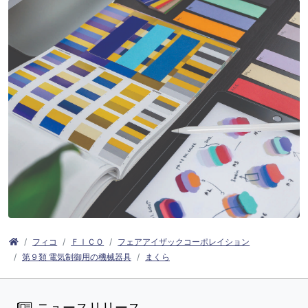
フィコ
ＦＩＣＯ
フェアアイザックコーポレイション
第９類 電気制御用の機械器具
まくら
ニュースリリース