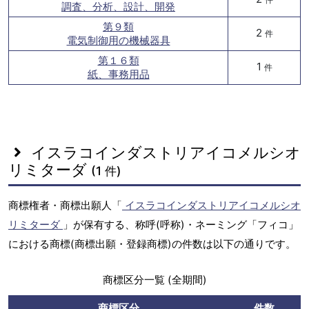
調査、分析、設計、開発
第９類
2
件
電気制御用の機械器具
第１６類
1
件
紙、事務用品
イスラコインダストリアイコメルシオ
リミターダ
(1 件)
商標権者・商標出願人「
イスラコインダストリアイコメルシオ
リミターダ
」が保有する、称呼(呼称)・ネーミング「フィコ」
における商標(商標出願・登録商標)の件数は以下の通りです。
商標区分一覧 (全期間)
商標区分
件数