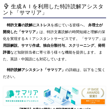
生成ＡＩを利用した特許読解アシスタ
ント「サマリア」
特許文書の読解にストレス
を感じている皆様へ。
弁理士が
開発した「サマリア」
は、特許文書読解の時間短縮と理解の深
化を実現するＡＩアシスタントサービスです。 「サマリア」は
用語解説、サマリ作成、独自分類付与、スクリーニング、発明
評価
など知財担当者に寄り添う様々な機能を提供します。 ま
た、英語・中国語にも対応しています。
特許読解アシスタント「サマリア」
の詳細は、以下をご覧く
ださい。