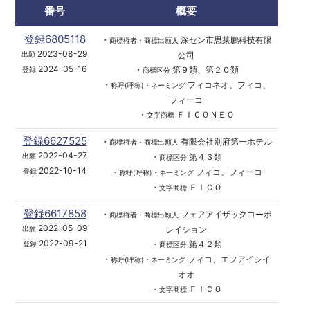
番号
概要
登録6805118
・
深セン市思莱鵬科技有限
商標権者・商標出願人
2023-08-29
公司
出願
2024-05-16
・
第９類、第２０類
登録
商標区分
・
フィコネオ、フィコ、
称呼(呼称)・ネーミング
フィーコ
・
ＦＩＣＯＮＥＯ
文字商標
登録6627525
・
有限会社別府第一ホテル
商標権者・商標出願人
2022-04-27
・
第４３類
出願
商標区分
2022-10-14
・
フィコ、フィーコ
登録
称呼(呼称)・ネーミング
・
ＦＩＣＯ
文字商標
登録6617858
・
フェアアイザックコーポ
商標権者・商標出願人
2022-05-09
レイション
出願
2022-09-21
・
第４２類
登録
商標区分
・
フィコ、エフアイシイ
称呼(呼称)・ネーミング
オオ
・
ＦＩＣＯ
文字商標