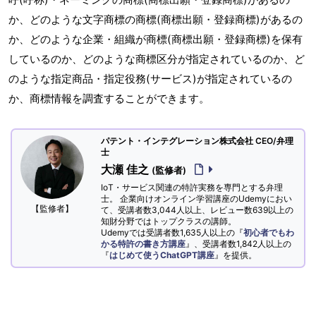
か、どのような文字商標の商標(商標出願・登録商標)があるの
か、どのような企業・組織が商標(商標出願・登録商標)を保有
しているのか、どのような商標区分が指定されているのか、ど
のような指定商品・指定役務(サービス)が指定されているの
か、商標情報を調査することができます。
パテント・インテグレーション株式会社 CEO/弁理
士
大瀬 佳之
(監修者)
IoT・サービス関連の特許実務を専門とする弁理
士。 企業向けオンライン学習講座のUdemyにおい
【監修者】
て、受講者数3,044人以上、レビュー数639以上の
知財分野ではトップクラスの講師。
Udemyでは受講者数1,635人以上の『
初心者でもわ
かる特許の書き方講座
』、受講者数1,842人以上の
『
はじめて使うChatGPT講座
』を提供。