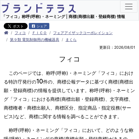
「フィコ」称呼(呼称)・ネーミング | 商標(商標出願・登録商標) 情報
シェア
フィコ
ＦＩＣＯ
フェアアイザックコーポレイション
第９類 電気制御用の機械器具
まくら
更新日：2026/08/01
フィコ
このページでは、称呼(呼称)・ネーミング「フィコ」におけ
10
る特許庁発行の
件の、商標公報データに基づく商標(商標出
願・登録商標)の情報を提供しています。称呼(呼称)・ネーミン
グ「フィコ」における商標(商標出願・登録商標)、文字商標、
商標権者・商標出願人、商標区分、指定商品・指定役務(サー
ビス)など、商標に関する情報を調べることができます。
称呼(呼称)・ネーミング「フィコ」において、どのような称
呼(呼称)・ネーミングの商標(商標出願・登録商標)があるの