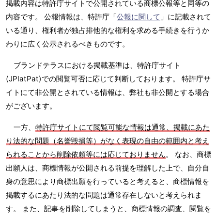
掲載内容は特許庁サイトで公開されている商標公報等と同等の
内容です。 公報情報は、特許庁「
公報に関して
」に記載されて
いる通り、権利者が独占排他的な権利を求める手続きを行うか
わりに広く公示されるべきものです。
ブランドテラスにおける掲載基準は、特許庁サイト
(JPlatPat)での閲覧可否に応じて判断しております。 特許庁サ
イトにて非公開とされている情報は、弊社も非公開とする場合
がございます。
一方、
特許庁サイトにて閲覧可能な情報は通常、掲載にあた
り法的な問題（名誉毀損等）がなく表現の自由の範囲内と考え
られることから削除依頼等には応じておりません
。 なお、商標
出願人は、商標情報が公開される前提を理解した上で、自分自
身の意思により商標出願を行っていると考えると、商標情報を
掲載するにあたり法的な問題は通常存在しないと考えられま
す。 また、記事を削除してしまうと、商標情報の調査、閲覧を