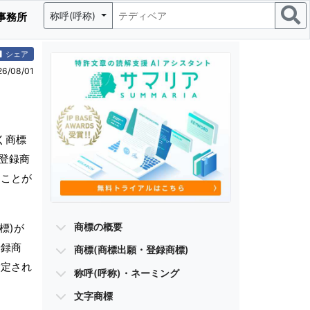
称呼(呼称)
事務所
シェア
/08/01
く商標
・登録商
ることが
商標の概要
標)が
登録商
商標(商標出願・登録商標)
指定され
称呼(呼称)・ネーミング
文字商標