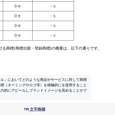
0
-
件
%
0
-
件
%
0
-
件
%
0
-
件
%
ける商標(商標出願・登録商標)の概要は、以下の通りです。
ロル」においてどのような商品やサービスに対して商標
商標（ネーミングやロゴ等）を積極的にを使用すること
魅力的にアピールしブランドイメージを高めることがで
文字商標