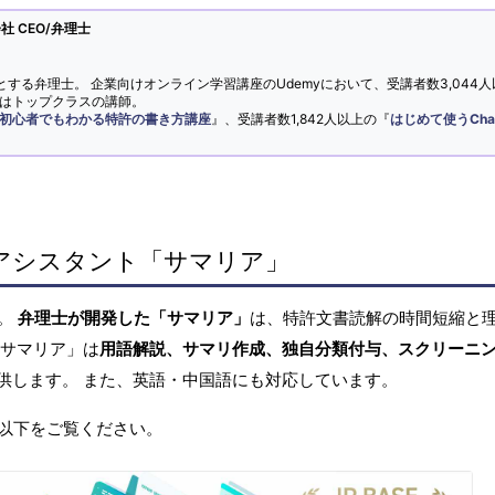
 CEO/弁理士
とする弁理士。 企業向けオンライン学習講座のUdemyにおいて、受講者数3,044人
ではトップクラスの講師。
初心者でもわかる特許の書き方講座
』、受講者数1,842人以上の『
はじめて使うCha
アシスタント「サマリア」
へ。
弁理士が開発した「サマリア」
は、特許文書読解の時間短縮と
「サマリア」は
用語解説、サマリ作成、独自分類付与、スクリーニ
供します。 また、英語・中国語にも対応しています。
以下をご覧ください。