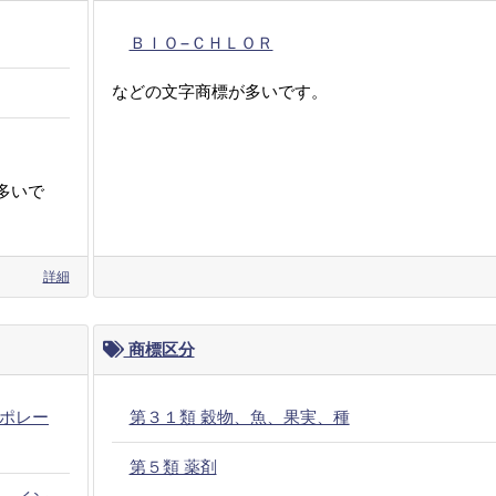
ＢＩＯ−ＣＨＬＯＲ
などの文字商標が多いです。
多いで
詳細
商標区分
ポレー
第３１類 穀物、魚、果実、種
第５類 薬剤