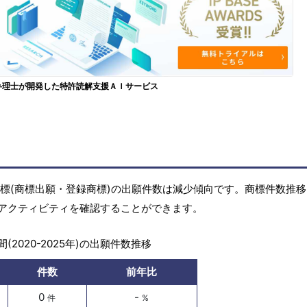
弁理士が開発した特許読解支援ＡＩサービス
)の商標(商標出願・登録商標)の出願件数は減少傾向です。商標件数推
アクティビティを確認することができます。
(2020-2025年)の出願件数推移
件数
前年比
0
-
件
%