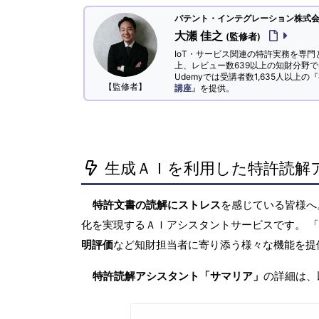
パテント・インテグレーション株式会社
大瀬 佳之
(監修者)
IoT・サービス関連の特許実務を専門
上、レビュー数639以上の知財分野
Udemyでは受講者数1,635人以上の『
【監修者】
講座
』を提供。
生成ＡＩを利用した特許読解
特許文書の読解にストレス
を感じている皆様
化を実現するＡＩアシスタントサービスです。 
明評価
など知財担当者に寄り添う様々な機能を提
特許読解アシスタント「サマリア」
の詳細は、