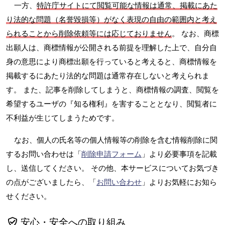
一方、
特許庁サイトにて閲覧可能な情報は通常、掲載にあた
り法的な問題（名誉毀損等）がなく表現の自由の範囲内と考え
られることから削除依頼等には応じておりません
。 なお、商標
出願人は、商標情報が公開される前提を理解した上で、自分自
身の意思により商標出願を行っていると考えると、商標情報を
掲載するにあたり法的な問題は通常存在しないと考えられま
す。 また、記事を削除してしまうと、商標情報の調査、閲覧を
希望するユーザの『知る権利』を害することとなり、閲覧者に
不利益が生じてしまうためです。
なお、個人の氏名等の個人情報等の削除を含む情報削除に関
するお問い合わせは「
削除申請フォーム
」より必要事項を記載
し、送信してください。 その他、本サービスについてお気づき
の点がございましたら、「
お問い合わせ
」よりお気軽にお知ら
せください。
安心・安全への取り組み