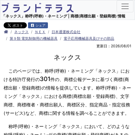
「ネックス」称呼(呼称)・ネーミング | 商標(商標出願・登録商標) 情報
シェア
ネックス
ＮＥＸ
日本通運株式会社
第９類 電気制御用の機械器具
電子応用機械器具及びその部品
更新日：2026/08/01
ネックス
このページでは、称呼(呼称)・ネーミング「ネックス」にお
301
ける特許庁発行の
件の、商標公報データに基づく商標(商
標出願・登録商標)の情報を提供しています。称呼(呼称)・ネー
ミング「ネックス」における商標(商標出願・登録商標)、文字
商標、商標権者・商標出願人、商標区分、指定商品・指定役務
(サービス)など、商標に関する情報を調べることができます。
称呼(呼称)・ネーミング「ネックス」において、どのような
称呼(呼称)・ネーミングの商標(商標出願・登録商標)があるの