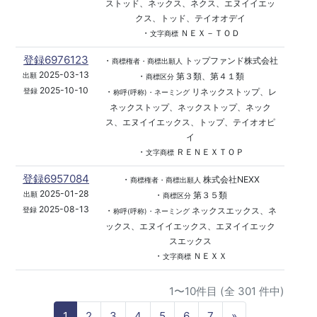
ストッド、ネックス、ネクス、エヌイイエッ
クス、トッド、テイオオデイ
・
ＮＥＸ－ＴＯＤ
文字商標
登録6976123
・
トップファンド株式会社
商標権者・商標出願人
2025-03-13
・
第３類、第４１類
出願
商標区分
2025-10-10
・
リネックストップ、レ
登録
称呼(呼称)・ネーミング
ネックストップ、ネックストップ、ネック
ス、エヌイイエックス、トップ、テイオオピ
イ
・
ＲＥＮＥＸＴＯＰ
文字商標
登録6957084
・
株式会社NEXX
商標権者・商標出願人
2025-01-28
・
第３５類
出願
商標区分
2025-08-13
・
ネックスエックス、ネ
登録
称呼(呼称)・ネーミング
ックス、エヌイイエックス、エヌイイエック
スエックス
・
ＮＥＸＸ
文字商標
1〜10件目 (全 301 件中)
N
1
2
3
4
5
6
7
»