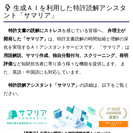
生成ＡＩを利用した特許読解アシスタ
ント「サマリア」
特許文書の読解にストレス
を感じている皆様へ。
弁理士が
開発した「サマリア」
は、特許文書読解の時間短縮と理解の深
化を実現するＡＩアシスタントサービスです。 「サマリア」は
用語解説、サマリ作成、独自分類付与、スクリーニング、発明
評価
など知財担当者に寄り添う様々な機能を提供します。 ま
た、英語・中国語にも対応しています。
特許読解アシスタント「サマリア」
の詳細は、以下をご覧く
ださい。