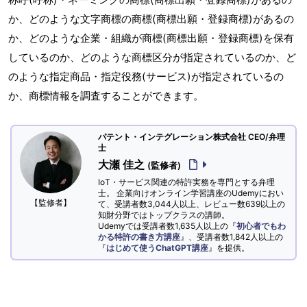
か、どのような文字商標の商標(商標出願・登録商標)があるの
か、どのような企業・組織が商標(商標出願・登録商標)を保有
しているのか、どのような商標区分が指定されているのか、ど
のような指定商品・指定役務(サービス)が指定されているの
か、商標情報を調査することができます。
パテント・インテグレーション株式会社 CEO/弁理
士
大瀬 佳之
(監修者)
IoT・サービス関連の特許実務を専門とする弁理
士。 企業向けオンライン学習講座のUdemyにおい
【監修者】
て、受講者数3,044人以上、レビュー数639以上の
知財分野ではトップクラスの講師。
Udemyでは受講者数1,635人以上の『
初心者でもわ
かる特許の書き方講座
』、受講者数1,842人以上の
『
はじめて使うChatGPT講座
』を提供。