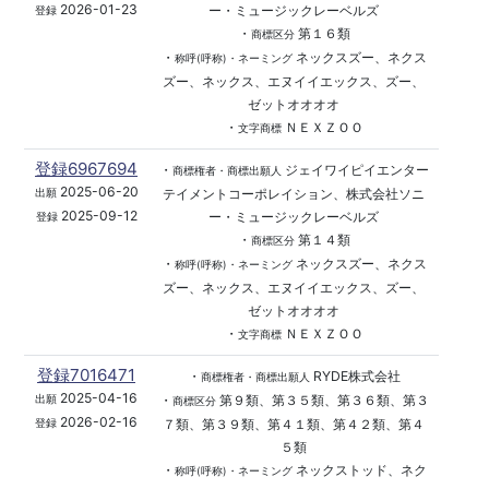
2026-01-23
ー・ミュージックレーベルズ
登録
・
第１６類
商標区分
・
ネックスズー、ネクス
称呼(呼称)・ネーミング
ズー、ネックス、エヌイイエックス、ズー、
ゼットオオオオ
・
ＮＥＸＺＯＯ
文字商標
登録6967694
・
ジェイワイピイエンター
商標権者・商標出願人
2025-06-20
テイメントコーポレイション、株式会社ソニ
出願
2025-09-12
ー・ミュージックレーベルズ
登録
・
第１４類
商標区分
・
ネックスズー、ネクス
称呼(呼称)・ネーミング
ズー、ネックス、エヌイイエックス、ズー、
ゼットオオオオ
・
ＮＥＸＺＯＯ
文字商標
登録7016471
・
RYDE株式会社
商標権者・商標出願人
2025-04-16
・
第９類、第３５類、第３６類、第３
出願
商標区分
2026-02-16
７類、第３９類、第４１類、第４２類、第４
登録
５類
・
ネックストッド、ネク
称呼(呼称)・ネーミング