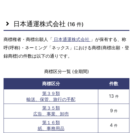
日本通運株式会社
(16 件)
商標権者・商標出願人「
日本通運株式会社
」が保有する、称
呼(呼称)・ネーミング「ネックス」における商標(商標出願・登
録商標)の件数は以下の通りです。
商標区分一覧 (全期間)
商標区分
件数
第３９類
13
件
輸送、保管、旅行の手配
第３５類
9
件
広告、事業、卸売
第１６類
4
件
紙、事務用品