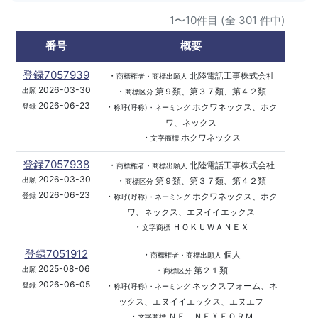
1〜10件目 (全 301 件中)
番号
概要
登録7057939
・
北陸電話工事株式会社
商標権者・商標出願人
2026-03-30
・
第９類、第３７類、第４２類
出願
商標区分
2026-06-23
・
ホクワネックス、ホク
登録
称呼(呼称)・ネーミング
ワ、ネックス
・
ホクワネックス
文字商標
登録7057938
・
北陸電話工事株式会社
商標権者・商標出願人
2026-03-30
・
第９類、第３７類、第４２類
出願
商標区分
2026-06-23
・
ホクワネックス、ホク
登録
称呼(呼称)・ネーミング
ワ、ネックス、エヌイイエックス
・
ＨＯＫＵＷＡＮＥＸ
文字商標
登録7051912
・
個人
商標権者・商標出願人
2025-08-06
・
第２１類
出願
商標区分
2026-06-05
・
ネックスフォーム、ネ
登録
称呼(呼称)・ネーミング
ックス、エヌイイエックス、エヌエフ
・
ＮＦ、ＮＥＸＦＯＲＭ
文字商標