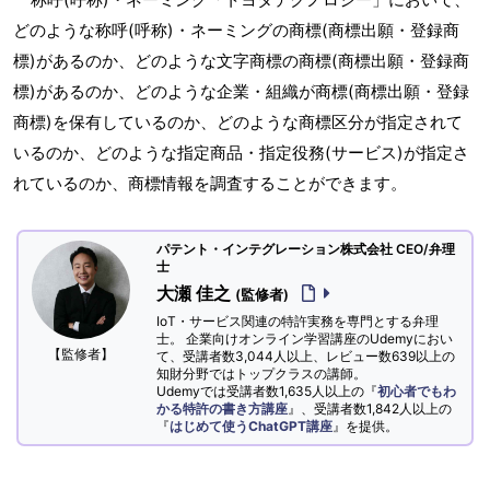
どのような称呼(呼称)・ネーミングの商標(商標出願・登録商
標)があるのか、どのような文字商標の商標(商標出願・登録商
標)があるのか、どのような企業・組織が商標(商標出願・登録
商標)を保有しているのか、どのような商標区分が指定されて
いるのか、どのような指定商品・指定役務(サービス)が指定さ
れているのか、商標情報を調査することができます。
パテント・インテグレーション株式会社 CEO/弁理
士
大瀬 佳之
(監修者)
IoT・サービス関連の特許実務を専門とする弁理
士。 企業向けオンライン学習講座のUdemyにおい
【監修者】
て、受講者数3,044人以上、レビュー数639以上の
知財分野ではトップクラスの講師。
Udemyでは受講者数1,635人以上の『
初心者でもわ
かる特許の書き方講座
』、受講者数1,842人以上の
『
はじめて使うChatGPT講座
』を提供。