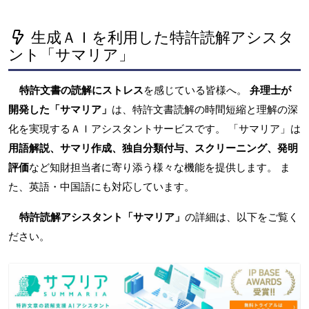
生成ＡＩを利用した特許読解アシスタ
ント「サマリア」
特許文書の読解にストレス
を感じている皆様へ。
弁理士が
開発した「サマリア」
は、特許文書読解の時間短縮と理解の深
化を実現するＡＩアシスタントサービスです。 「サマリア」は
用語解説、サマリ作成、独自分類付与、スクリーニング、発明
評価
など知財担当者に寄り添う様々な機能を提供します。 ま
た、英語・中国語にも対応しています。
特許読解アシスタント「サマリア」
の詳細は、以下をご覧く
ださい。