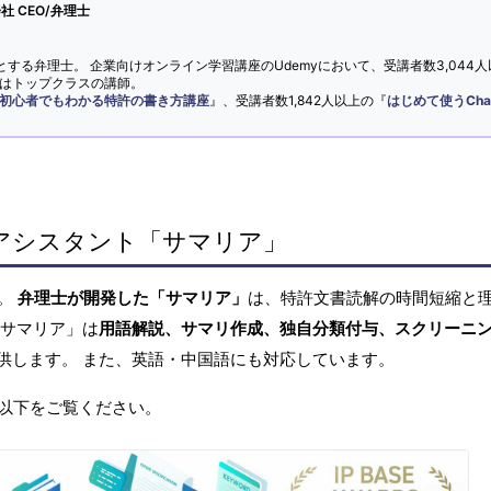
 CEO/弁理士
とする弁理士。 企業向けオンライン学習講座のUdemyにおいて、受講者数3,044人
ではトップクラスの講師。
初心者でもわかる特許の書き方講座
』、受講者数1,842人以上の『
はじめて使うCha
アシスタント「サマリア」
へ。
弁理士が開発した「サマリア」
は、特許文書読解の時間短縮と
「サマリア」は
用語解説、サマリ作成、独自分類付与、スクリーニ
供します。 また、英語・中国語にも対応しています。
以下をご覧ください。