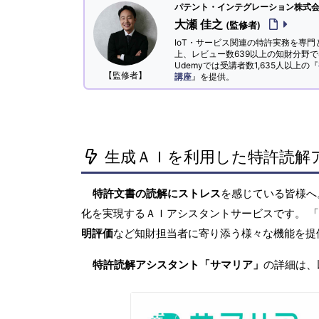
パテント・インテグレーション株式会社
大瀬 佳之
(監修者)
IoT・サービス関連の特許実務を専門
上、レビュー数639以上の知財分野
Udemyでは受講者数1,635人以上の『
【監修者】
講座
』を提供。
生成ＡＩを利用した特許読解
特許文書の読解にストレス
を感じている皆様
化を実現するＡＩアシスタントサービスです。 
明評価
など知財担当者に寄り添う様々な機能を提
特許読解アシスタント「サマリア」
の詳細は、