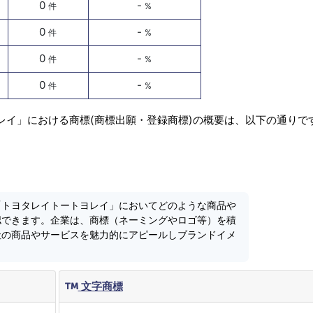
0
-
件
%
0
-
件
%
0
-
件
%
0
-
件
%
レイ」における商標(商標出願・登録商標)の概要は、以下の通りで
「トヨタレイトートヨレイ」においてどのような商品や
認できます。企業は、商標（ネーミングやロゴ等）を積
社の商品やサービスを魅力的にアピールしブランドイメ
文字商標