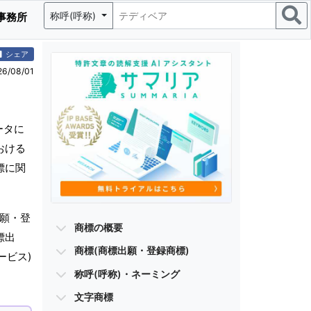
称呼(呼称)
事務所
シェア
/08/01
ータに
おける
標に関
出願・登
商標の概要
標出
商標(商標出願・登録商標)
ービス)
称呼(呼称)・ネーミング
文字商標