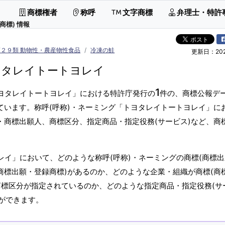
商標権者
称呼
文字商標
弁理士・特許
商標) 情報
第２９類 動物性・農産物性食品
冷凍の鮭
更新日：2026
ヨタレイトートヨレイ
1
トヨタレイトートヨレイ」における特許庁発行の
件の、商標公報デ
ています。称呼(呼称)・ネーミング「トヨタレイトートヨレイ」に
・商標出願人、商標区分、指定商品・指定役務(サービス)など、商
レイ」において、どのような称呼(呼称)・ネーミングの商標(商標
商標出願・登録商標)があるのか、どのような企業・組織が商標(商
商標区分が指定されているのか、どのような指定商品・指定役務(サ
ができます。