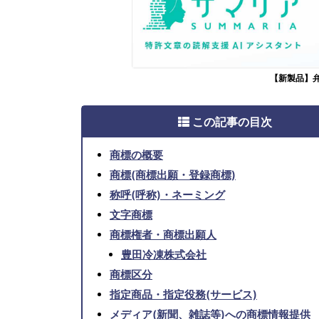
【新製品】
この記事の目次
商標の概要
商標(商標出願・登録商標)
称呼(呼称)・ネーミング
文字商標
商標権者・商標出願人
豊田冷凍株式会社
商標区分
指定商品・指定役務(サービス)
メディア(新聞、雑誌等)への商標情報提供