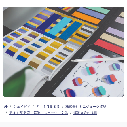
ジェイビイ
ＦＩＴＮＥＳＳ
株式会社ミニジューク岐阜
第４１類 教育、娯楽、スポーツ、文化
運動施設の提供