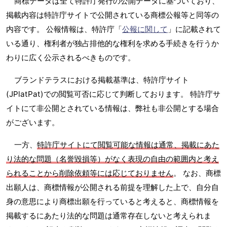
商標データは全て特許庁発行の公開データに基づいており、
掲載内容は特許庁サイトで公開されている商標公報等と同等の
内容です。 公報情報は、特許庁「
公報に関して
」に記載されて
いる通り、権利者が独占排他的な権利を求める手続きを行うか
わりに広く公示されるべきものです。
ブランドテラスにおける掲載基準は、特許庁サイト
(JPlatPat)での閲覧可否に応じて判断しております。 特許庁サ
イトにて非公開とされている情報は、弊社も非公開とする場合
がございます。
一方、
特許庁サイトにて閲覧可能な情報は通常、掲載にあた
り法的な問題（名誉毀損等）がなく表現の自由の範囲内と考え
られることから削除依頼等には応じておりません
。 なお、商標
出願人は、商標情報が公開される前提を理解した上で、自分自
身の意思により商標出願を行っていると考えると、商標情報を
掲載するにあたり法的な問題は通常存在しないと考えられま