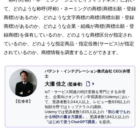
て、どのような称呼(呼称)・ネーミングの商標(商標出願・登録
商標)があるのか、どのような文字商標の商標(商標出願・登録
商標)があるのか、どのような企業・組織が商標(商標出願・登
録商標)を保有しているのか、どのような商標区分が指定され
ているのか、どのような指定商品・指定役務(サービス)が指定
されているのか、商標情報を調査することができます。
パテント・インテグレーション株式会社 CEO/弁理
士
大瀬 佳之
(監修者)
IoT・サービス関連の特許実務を専門とする弁理
士。 企業向けオンライン学習講座のUdemyにおい
【監修者】
て、受講者数3,044人以上、レビュー数639以上の
知財分野ではトップクラスの講師。
Udemyでは受講者数1,635人以上の『
初心者でもわ
かる特許の書き方講座
』、受講者数1,842人以上の
『
はじめて使うChatGPT講座
』を提供。