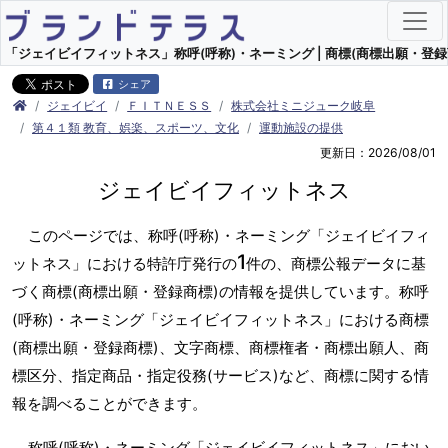
「ジェイビイフィットネス」称呼(呼称)・ネーミング | 商標(商標出願・登録
シェア
ジェイビイ
ＦＩＴＮＥＳＳ
株式会社ミニジューク岐阜
第４１類 教育、娯楽、スポーツ、文化
運動施設の提供
更新日：2026/08/01
ジェイビイフィットネス
このページでは、称呼(呼称)・ネーミング「ジェイビイフィ
1
ットネス」における特許庁発行の
件の、商標公報データに基
づく商標(商標出願・登録商標)の情報を提供しています。称呼
(呼称)・ネーミング「ジェイビイフィットネス」における商標
(商標出願・登録商標)、文字商標、商標権者・商標出願人、商
標区分、指定商品・指定役務(サービス)など、商標に関する情
報を調べることができます。
称呼(呼称)・ネーミング「ジェイビイフィットネス」におい