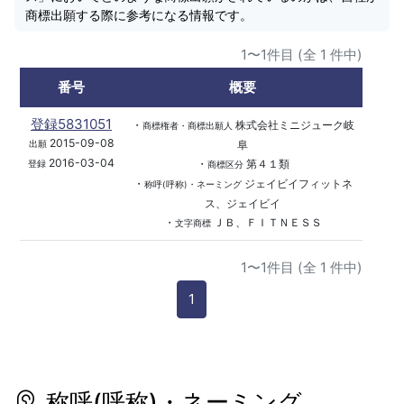
商標出願する際に参考になる情報です。
1〜1件目 (全 1 件中)
番号
概要
登録5831051
・
株式会社ミニジューク岐
商標権者・商標出願人
2015-09-08
阜
出願
2016-03-04
・
第４１類
登録
商標区分
・
ジェイビイフィットネ
称呼(呼称)・ネーミング
ス、ジェイビイ
・
ＪＢ、ＦＩＴＮＥＳＳ
文字商標
1〜1件目 (全 1 件中)
1
称呼(呼称)・ネーミング