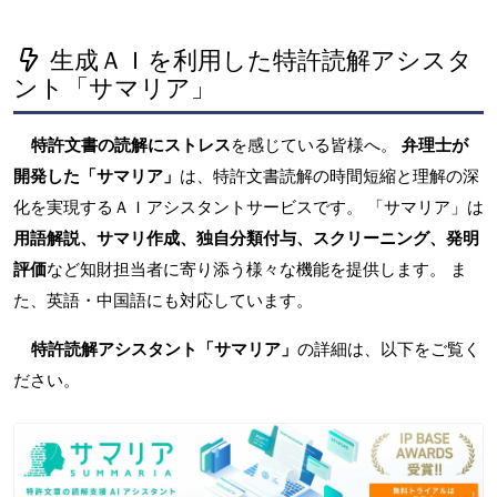
生成ＡＩを利用した特許読解アシスタ
ント「サマリア」
特許文書の読解にストレス
を感じている皆様へ。
弁理士が
開発した「サマリア」
は、特許文書読解の時間短縮と理解の深
化を実現するＡＩアシスタントサービスです。 「サマリア」は
用語解説、サマリ作成、独自分類付与、スクリーニング、発明
評価
など知財担当者に寄り添う様々な機能を提供します。 ま
た、英語・中国語にも対応しています。
特許読解アシスタント「サマリア」
の詳細は、以下をご覧く
ださい。