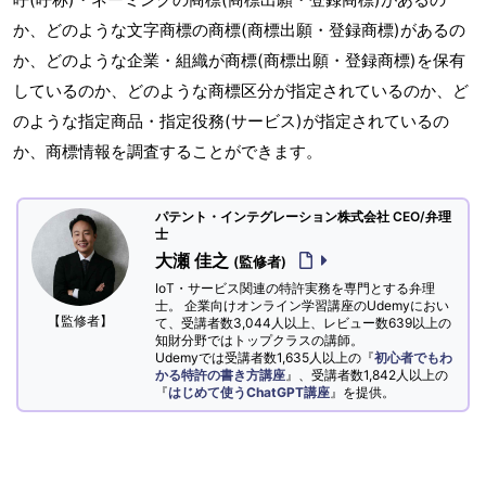
か、どのような文字商標の商標(商標出願・登録商標)があるの
か、どのような企業・組織が商標(商標出願・登録商標)を保有
しているのか、どのような商標区分が指定されているのか、ど
のような指定商品・指定役務(サービス)が指定されているの
か、商標情報を調査することができます。
パテント・インテグレーション株式会社 CEO/弁理
士
大瀬 佳之
(監修者)
IoT・サービス関連の特許実務を専門とする弁理
士。 企業向けオンライン学習講座のUdemyにおい
【監修者】
て、受講者数3,044人以上、レビュー数639以上の
知財分野ではトップクラスの講師。
Udemyでは受講者数1,635人以上の『
初心者でもわ
かる特許の書き方講座
』、受講者数1,842人以上の
『
はじめて使うChatGPT講座
』を提供。