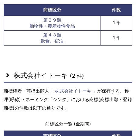
商標区分
件数
第２９類
1
件
動物性・農産物性食品
第４３類
1
件
飲食、宿泊
株式会社イトーキ
(2 件)
商標権者・商標出願人「
株式会社イトーキ
」が保有する、称
呼(呼称)・ネーミング「シンタ」における商標(商標出願・登録
商標)の件数は以下の通りです。
商標区分一覧 (全期間)