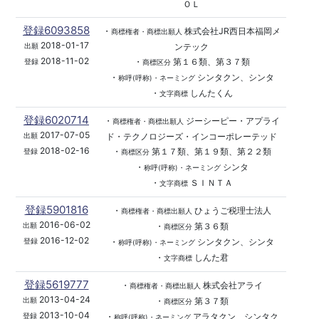
ＯＬ
登録6093858
・
株式会社JR西日本福岡メ
商標権者・商標出願人
2018-01-17
ンテック
出願
2018-11-02
・
第１６類、第３７類
登録
商標区分
・
シンタクン、シンタ
称呼(呼称)・ネーミング
・
しんたくん
文字商標
登録6020714
・
ジーシーピー・アプライ
商標権者・商標出願人
2017-07-05
ド・テクノロジーズ・インコーポレーテッド
出願
2018-02-16
・
第１７類、第１９類、第２２類
登録
商標区分
・
シンタ
称呼(呼称)・ネーミング
・
ＳＩＮＴＡ
文字商標
登録5901816
・
ひょうご税理士法人
商標権者・商標出願人
2016-06-02
・
第３６類
出願
商標区分
2016-12-02
・
シンタクン、シンタ
登録
称呼(呼称)・ネーミング
・
しんた君
文字商標
登録5619777
・
株式会社アライ
商標権者・商標出願人
2013-04-24
・
第３７類
出願
商標区分
2013-10-04
・
アラタクン、シンタク
登録
称呼(呼称)・ネーミング