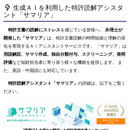
生成ＡＩを利用した特許読解アシスタ
ント「サマリア」
特許文書の読解にストレス
を感じている皆様へ。
弁理士が
開発した「サマリア」
は、特許文書読解の時間短縮と理解の深
化を実現するＡＩアシスタントサービスです。 「サマリア」は
用語解説、サマリ作成、独自分類付与、スクリーニング、発明
評価
など知財担当者に寄り添う様々な機能を提供します。 ま
た、英語・中国語にも対応しています。
特許読解アシスタント「サマリア」
の詳細は、以下をご覧く
ださい。