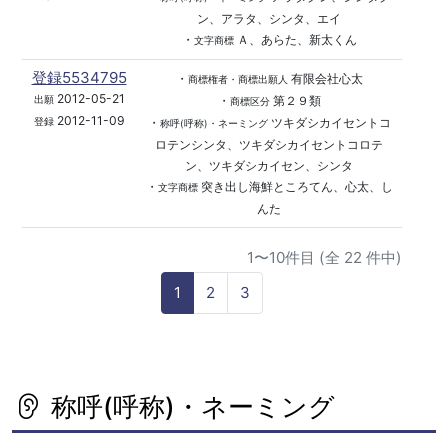
ン、アラタ、シンタ、エイ
・
Ａ、あらた、新太くん
文字商標
登録5534795
・
有限会社心太
商標権者・商標出願人
2012-05-21
・
第２９類
出願
商標区分
2012-11-09
・
ツキダシカイセントコ
登録
称呼(呼称)・ネーミング
ロテンシンタ、ツキダシカイセントコロテ
ン、ツキダシカイセン、シンタ
・
突き出し海鮮ところてん、心太、し
文字商標
んた
1〜10件目 (全 22 件中)
1
2
3
称呼(呼称)・ネーミング