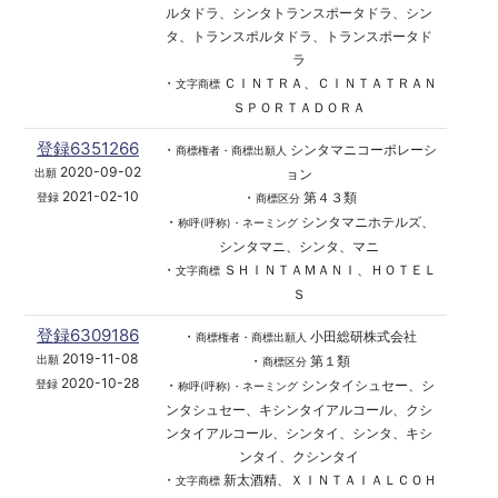
ルタドラ、シンタトランスポータドラ、シン
タ、トランスポルタドラ、トランスポータド
ラ
・
ＣＩＮＴＲＡ、ＣＩＮＴＡＴＲＡＮ
文字商標
ＳＰＯＲＴＡＤＯＲＡ
登録6351266
・
シンタマニコーポレーシ
商標権者・商標出願人
2020-09-02
ョン
出願
2021-02-10
・
第４３類
登録
商標区分
・
シンタマニホテルズ、
称呼(呼称)・ネーミング
シンタマニ、シンタ、マニ
・
ＳＨＩＮＴＡＭＡＮＩ、ＨＯＴＥＬ
文字商標
Ｓ
登録6309186
・
小田総研株式会社
商標権者・商標出願人
2019-11-08
・
第１類
出願
商標区分
2020-10-28
・
シンタイシュセー、シ
登録
称呼(呼称)・ネーミング
ンタシュセー、キシンタイアルコール、クシ
ンタイアルコール、シンタイ、シンタ、キシ
ンタイ、クシンタイ
・
新太酒精、ＸＩＮＴＡＩＡＬＣＯＨ
文字商標