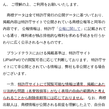
ん。 ご理解の上、ご利用をお願いいたします。
商標データは全て特許庁発行の公開データに基づいており、
掲載内容は特許庁サイトで公開されている商標公報等と同等の
内容です。 公報情報は、特許庁「
公報に関して
」に記載されて
いる通り、権利者が独占排他的な権利を求める手続きを行うか
わりに広く公示されるべきものです。
ブランドテラスにおける掲載基準は、特許庁サイト
(JPlatPat)での閲覧可否に応じて判断しております。 特許庁サ
イトにて非公開とされている情報は、弊社も非公開とする場合
がございます。
一方、
特許庁サイトにて閲覧可能な情報は通常、掲載にあた
り法的な問題（名誉毀損等）がなく表現の自由の範囲内と考え
られることから削除依頼等には応じておりません
。 なお、商標
出願人は、商標情報が公開される前提を理解した上で、自分自