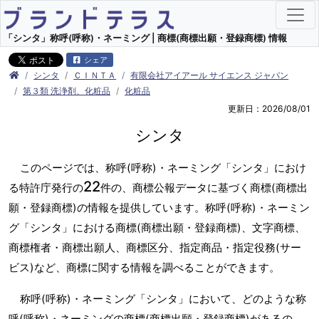
「シンタ」称呼(呼称)・ネーミング | 商標(商標出願・登録商標) 情報
シェア
シンタ
ＣＩＮＴＡ
有限会社アイアール サイエンス ジャパン
第３類 洗浄剤、化粧品
化粧品
更新日：2026/08/01
シンタ
このページでは、称呼(呼称)・ネーミング「シンタ」におけ
22
る特許庁発行の
件の、商標公報データに基づく商標(商標出
願・登録商標)の情報を提供しています。称呼(呼称)・ネーミン
グ「シンタ」における商標(商標出願・登録商標)、文字商標、
商標権者・商標出願人、商標区分、指定商品・指定役務(サー
ビス)など、商標に関する情報を調べることができます。
称呼(呼称)・ネーミング「シンタ」において、どのような称
呼(呼称)・ネーミングの商標(商標出願・登録商標)があるの