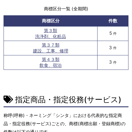
商標区分一覧 (全期間)
商標区分
件数
第３類
5
件
洗浄剤、化粧品
第３７類
3
件
建設、工事、修理
第４３類
3
件
飲食、宿泊
指定商品・指定役務(サービス)
称呼(呼称)・ネーミング「シンタ」における代表的な指定商
品・指定役務(サービス)ごとの、商標(商標出願・登録商標)の
件数は以下の通りです。