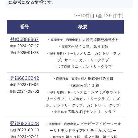
に参考になる情報です。
1〜10件目 (全 139 件中)
番号
概要
登録6888867
・
大峰高原開発株式会社
商標権者・商標出願人
2024-07-17
・
第４１類、第４３類
出願
商標区分
2025-01-23
・
サニーカントリークラ
登録
称呼(呼称)・ネーミング
ブ、サニー、カントリークラブ
・
サニ－カントリ－クラブ
文字商標
登録6830242
・
株式会社みずほ
商標権者・商標出願人
2023-11-06
・
第４１類
出願
商標区分
2024-08-02
・
ヒロシマミズホカント
登録
称呼(呼称)・ネーミング
リークラブ、ミズホカントリークラブ、ミズ
ホ、カントリークラブ、カントリー、クラブ
・
広島みずほカントリ－クラブ
文字商標
登録6823028
・
ビービーアイピーシーオ
商標権者・商標出願人
2023-09-13
ーリミテッドライアビリティカンパニー
出願
2024-07-11
・
第１８類、第２５類、第３５類
登録
商標区分