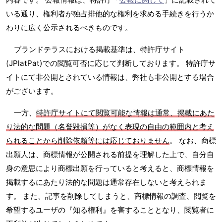
いる通り、権利者が独占排他的な権利を求める手続きを行うか
わりに広く公示されるべきものです。
ブランドテラスにおける掲載基準は、特許庁サイト
(JPlatPat)での閲覧可否に応じて判断しております。 特許庁サ
イトにて非公開とされている情報は、弊社も非公開とする場合
がございます。
一方、
特許庁サイトにて閲覧可能な情報は通常、掲載にあた
り法的な問題（名誉毀損等）がなく表現の自由の範囲内と考え
られることから削除依頼等には応じておりません
。 なお、商標
出願人は、商標情報が公開される前提を理解した上で、自分自
身の意思により商標出願を行っていると考えると、商標情報を
掲載するにあたり法的な問題は通常存在しないと考えられま
す。 また、記事を削除してしまうと、商標情報の調査、閲覧を
希望するユーザの『知る権利』を害することとなり、閲覧者に