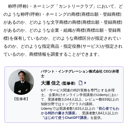
称呼(呼称)・ネーミング「カントリークラブ」において、ど
のような称呼(呼称)・ネーミングの商標(商標出願・登録商標)
があるのか、どのような文字商標の商標(商標出願・登録商標)
があるのか、どのような企業・組織が商標(商標出願・登録商
標)を保有しているのか、どのような商標区分が指定されてい
るのか、どのような指定商品・指定役務(サービス)が指定され
ているのか、商標情報を調査することができます。
パテント・インテグレーション株式会社 CEO/弁理
士
大瀬 佳之
(監修者)
IoT・サービス関連の特許実務を専門とする弁理
士。 企業向けオンライン学習講座のUdemyにおい
【監修者】
て、受講者数3,044人以上、レビュー数639以上の
知財分野ではトップクラスの講師。
Udemyでは受講者数1,635人以上の『
初心者でもわ
かる特許の書き方講座
』、受講者数1,842人以上の
『
はじめて使うChatGPT講座
』を提供。