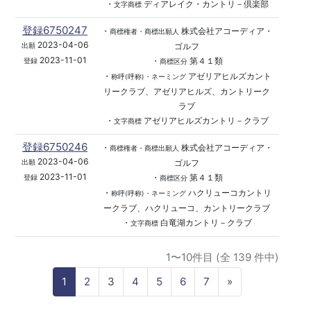
・
ディアレイク・カントリ－倶楽部
文字商標
登録6750247
・
株式会社アコーディア・
商標権者・商標出願人
2023-04-06
ゴルフ
出願
2023-11-01
・
第４１類
登録
商標区分
・
アゼリアヒルズカント
称呼(呼称)・ネーミング
リークラブ、アゼリアヒルズ、カントリーク
ラブ
・
アゼリアヒルズカントリ－クラブ
文字商標
登録6750246
・
株式会社アコーディア・
商標権者・商標出願人
2023-04-06
ゴルフ
出願
2023-11-01
・
第４１類
登録
商標区分
・
ハクリューコカントリ
称呼(呼称)・ネーミング
ークラブ、ハクリューコ、カントリークラブ
・
白竜湖カントリ－クラブ
文字商標
1〜10件目 (全 139 件中)
N
1
2
3
4
5
6
7
»
e