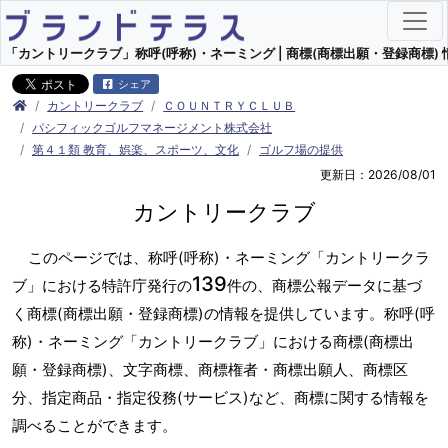
「カントリークラブ」称呼(呼称)・ネーミング | 商標(商標出願・登録商標) 
シェア
カントリークラブ
ＣＯＵＮＴＲＹＣＬＵＢ
パシフィックゴルフマネージメント株式会社
第４１類 教育、娯楽、スポーツ、文化
ゴルフ場の提供
更新日：2026/08/01
カントリークラブ
このページでは、称呼(呼称)・ネーミング「カントリークラ
139
ブ」における特許庁発行の
件の、商標公報データに基づ
く商標(商標出願・登録商標)の情報を提供しています。称呼(呼
称)・ネーミング「カントリークラブ」における商標(商標出
願・登録商標)、文字商標、商標権者・商標出願人、商標区
分、指定商品・指定役務(サービス)など、商標に関する情報を
調べることができます。