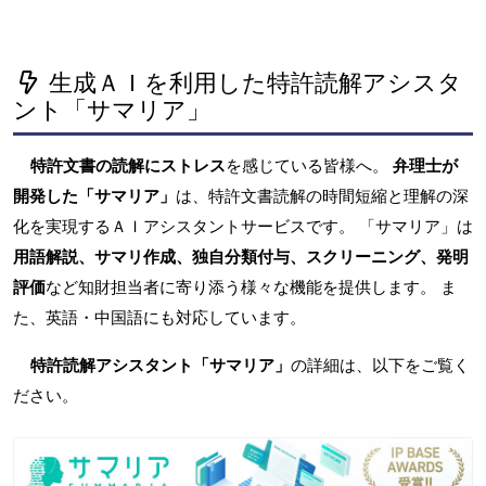
生成ＡＩを利用した特許読解アシスタ
ント「サマリア」
特許文書の読解にストレス
を感じている皆様へ。
弁理士が
開発した「サマリア」
は、特許文書読解の時間短縮と理解の深
化を実現するＡＩアシスタントサービスです。 「サマリア」は
用語解説、サマリ作成、独自分類付与、スクリーニング、発明
評価
など知財担当者に寄り添う様々な機能を提供します。 ま
た、英語・中国語にも対応しています。
特許読解アシスタント「サマリア」
の詳細は、以下をご覧く
ださい。