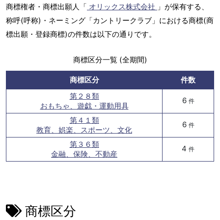
商標権者・商標出願人「
オリックス株式会社
」が保有する、
称呼(呼称)・ネーミング「カントリークラブ」における商標(商
標出願・登録商標)の件数は以下の通りです。
商標区分一覧 (全期間)
商標区分
件数
第２８類
6
件
おもちゃ、遊戯・運動用具
第４１類
6
件
教育、娯楽、スポーツ、文化
第３６類
4
件
金融、保険、不動産
商標区分