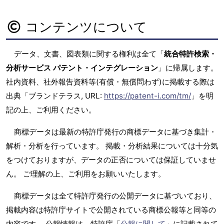
コンテンツについて
データ、文書、図表類に関する権利は全て「
統合特許検索・
分析サービス パテント・インテグレーション
」に帰属します。
社内資料、社外報告資料等(有償・無償問わず)に掲載する際は
出典「ブランドテラス, URL:
https://patent-i.com/tm/
」を明
記の上、ご利用ください。
商標データは最新の特許庁発行の商標データに基づき集計・
解析・分析を行っています。 掲載・分析結果については十分気
をつけておりますが、データの正否については保証していませ
ん。 ご理解の上、ご利用をお願いいたします。
商標データは全て特許庁発行の公開データに基づいており、
掲載内容は特許庁サイトで公開されている商標公報等と同等の
内容です。 公報情報は、特許庁「
公報に関して
」に記載されて