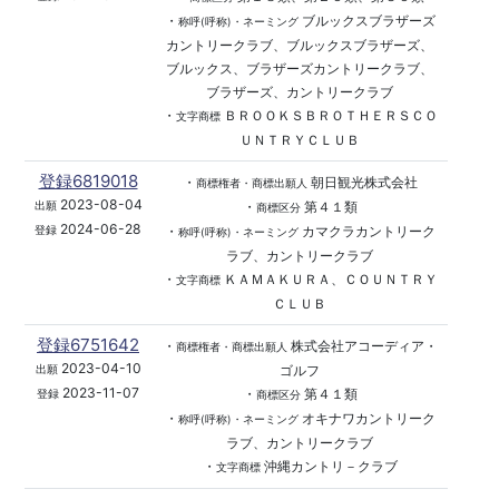
・
ブルックスブラザーズ
称呼(呼称)・ネーミング
カントリークラブ、ブルックスブラザーズ、
ブルックス、ブラザーズカントリークラブ、
ブラザーズ、カントリークラブ
・
ＢＲＯＯＫＳＢＲＯＴＨＥＲＳＣＯ
文字商標
ＵＮＴＲＹＣＬＵＢ
登録6819018
・
朝日観光株式会社
商標権者・商標出願人
2023-08-04
・
第４１類
出願
商標区分
2024-06-28
・
カマクラカントリーク
登録
称呼(呼称)・ネーミング
ラブ、カントリークラブ
・
ＫＡＭＡＫＵＲＡ、ＣＯＵＮＴＲＹ
文字商標
ＣＬＵＢ
登録6751642
・
株式会社アコーディア・
商標権者・商標出願人
2023-04-10
ゴルフ
出願
2023-11-07
・
第４１類
登録
商標区分
・
オキナワカントリーク
称呼(呼称)・ネーミング
ラブ、カントリークラブ
・
沖縄カントリ－クラブ
文字商標